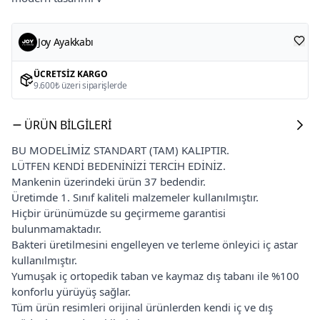
Joy Ayakkabı
ÜCRETSIZ KARGO
9.600₺ üzeri siparişlerde
ÜRÜN BILGILERI
BU MODELİMİZ STANDART (TAM) KALIPTIR.
LÜTFEN KENDİ BEDENİNİZİ TERCİH EDİNİZ.
Mankenin üzerindeki ürün 37 bedendir.
Üretimde 1. Sınıf kaliteli malzemeler kullanılmıştır.
Hiçbir ürünümüzde su geçirmeme garantisi
bulunmamaktadır.
Bakteri üretilmesini engelleyen ve terleme önleyici iç astar
kullanılmıştır.
Yumuşak iç ortopedik taban ve kaymaz dış tabanı ile %100
konforlu yürüyüş sağlar.
Tüm ürün resimleri orijinal ürünlerden kendi iç ve dış