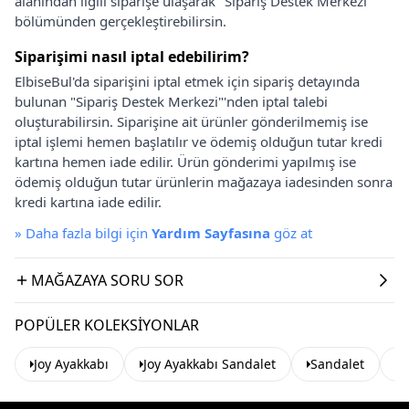
alanından ilgili siparişe ulaşarak "Sipariş Destek Merkezi"
bölümünden gerçekleştirebilirsin.
Siparişimi nasıl iptal edebilirim?
ElbiseBul'da siparişini iptal etmek için sipariş detayında
bulunan "Sipariş Destek Merkezi"'nden iptal talebi
oluşturabilirsin. Siparişine ait ürünler gönderilmemiş ise
iptal işlemi hemen başlatılır ve ödemiş olduğun tutar kredi
kartına hemen iade edilir. Ürün gönderimi yapılmış ise
ödemiş olduğun tutar ürünlerin mağazaya iadesinden sonra
kredi kartına iade edilir.
»
Daha fazla bilgi için
Yardım Sayfasına
göz at
MAĞAZAYA SORU SOR
POPÜLER KOLEKSIYONLAR
Joy Ayakkabı
Joy Ayakkabı Sandalet
Sandalet
Y