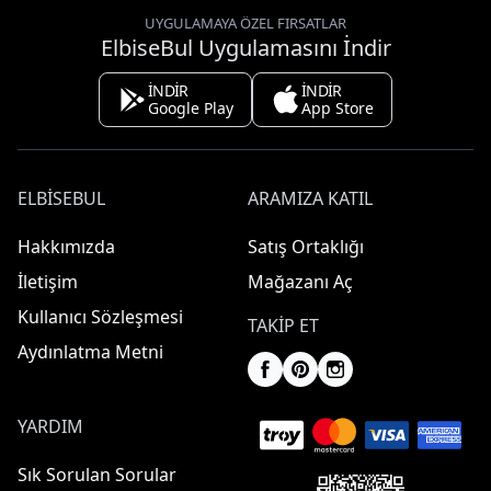
UYGULAMAYA ÖZEL FIRSATLAR
ElbiseBul Uygulamasını İndir
İNDİR
İNDİR
Google Play
App Store
ELBISEBUL
ARAMIZA KATIL
Hakkımızda
Satış Ortaklığı
İletişim
Mağazanı Aç
Kullanıcı Sözleşmesi
TAKIP ET
Aydınlatma Metni
YARDIM
Sık Sorulan Sorular