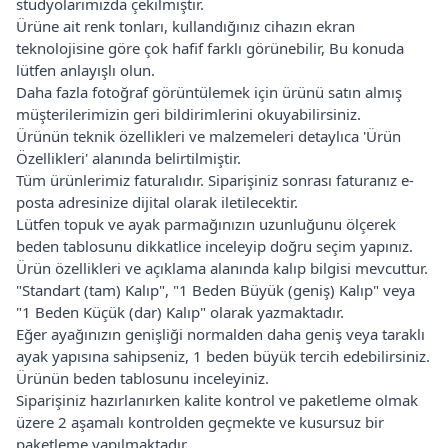
stüdyolarımızda çekilmiştir.
Ürüne ait renk tonları, kullandığınız cihazın ekran
teknolojisine göre çok hafif farklı görünebilir, Bu konuda
lütfen anlayışlı olun.
Daha fazla fotoğraf görüntülemek için ürünü satın almış
müşterilerimizin geri bildirimlerini okuyabilirsiniz.
Ürünün teknik özellikleri ve malzemeleri detaylıca 'Ürün
Özellikleri' alanında belirtilmiştir.
Tüm ürünlerimiz faturalıdır. Siparişiniz sonrası faturanız e-
posta adresinize dijital olarak iletilecektir.
Lütfen topuk ve ayak parmağınızın uzunluğunu ölçerek
beden tablosunu dikkatlice inceleyip doğru seçim yapınız.
Ürün özellikleri ve açıklama alanında kalıp bilgisi mevcuttur.
"Standart (tam) Kalıp", "1 Beden Büyük (geniş) Kalıp" veya
"1 Beden Küçük (dar) Kalıp" olarak yazmaktadır.
Eğer ayağınızın genişliği normalden daha geniş veya taraklı
ayak yapısına sahipseniz, 1 beden büyük tercih edebilirsiniz.
Ürünün beden tablosunu inceleyiniz.
Siparişiniz hazırlanırken kalite kontrol ve paketleme olmak
üzere 2 aşamalı kontrolden geçmekte ve kusursuz bir
paketleme yapılmaktadır.