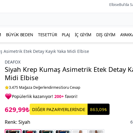
ElbiseBul'da S
M
BÜYÜK BEDEN
TESETTÜR
PLAJ
İÇ GIYIM
DIŞ GIYIM
AYAKK
 Asimetrik Etek Detay Kayık Yaka Midi Elbise
DEAFOX
Siyah Krep Kumaş Asimetrik Etek Detay K
Midi Elbise
3.475 Mağaza Değerlendirmesi
Soru Cevap
Popülerlik kazanıyor!
200+
favori!
629,99₺
DİĞER PAZARYERLERİNDE
863,09₺
Renk
:
Siyah
6