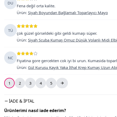
DU
Fena değil orta kalite.
Ürün
:
Siyah Boyundan Bağlamalı Toparlayıcı Mayo
TÜ
çok güzel görseldeki gibi geldi kumaşı süper.
Ürün
:
Siyah Scuba Kumaş Omuz Düşük Volanlı Midi Elb
NC
Fiyatina gore gercekten cok iyi bi urun. Kumasida toparl
Ürün
:
Gül Kurusu Kayık Yaka İthal Krep Kumaş Uzun Abi
1
2
3
4
5
İADE & İPTAL
Ürünlerimi nasıl iade ederim?