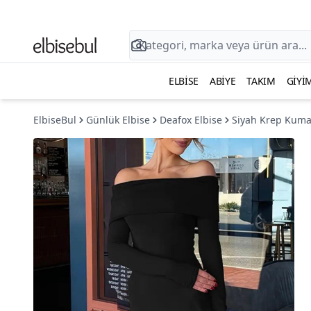
ELBISE
ABIYE
TAKIM
GIYI
ElbiseBul
Günlük Elbise
Deafox Elbise
Siyah Krep Kumaş