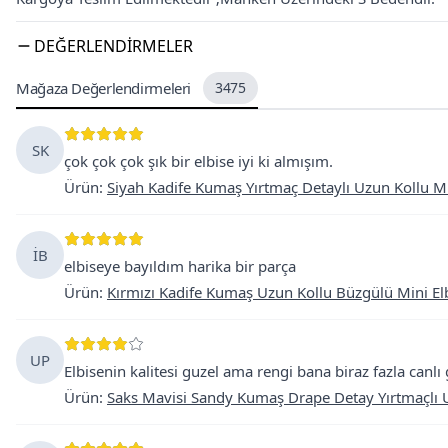
DEĞERLENDIRMELER
Mağaza Değerlendirmeleri
3475
SK
çok çok çok şık bir elbise iyi ki almışım.
Ürün
:
Siyah Kadife Kumaş Yırtmaç Detaylı Uzun Kollu Mi
İB
elbiseye bayıldım harika bir parça
Ürün
:
Kırmızı Kadife Kumaş Uzun Kollu Büzgülü Mini El
UP
Elbisenin kalitesi guzel ama rengi bana biraz fazla canl
Ürün
:
Saks Mavisi Sandy Kumaş Drape Detay Yırtmaçlı 