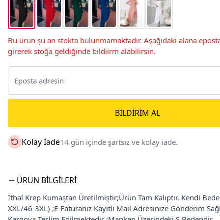
Bu ürün şu an stokta bulunmamaktadır. Aşağıdaki alana eposta
girerek stoğa geldiğinde bildiirm alabilirsin.
BILDIRIM AL
Kolay İade
14 gün içinde şartsız ve kolay iade.
ÜRÜN BILGILERI
İthal Krep Kumaştan Üretilmiştir;Ürün Tam Kalıptır. Kendi Bede
XXL/46-3XL) ;E-Faturanız Kayıtlı Mail Adresinize Gönderim Sa
Kargoya Teslim Edilmektedir ;Manken Üzerindeki S Bedendir.