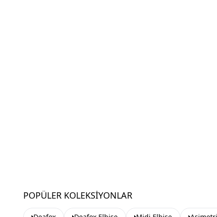
POPÜLER KOLEKSIYONLAR
Deafox
Deafox Elbise
Midi Elbise
Asimetri