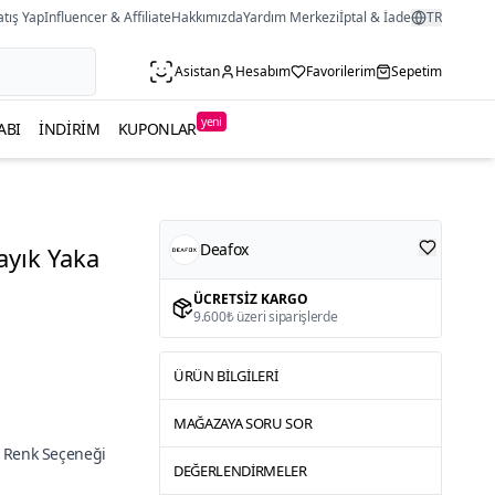
atış Yap
Influencer & Affiliate
Hakkımızda
Yardım Merkezi
İptal & İade
TR
Asistan
Hesabım
Favorilerim
Sepetim
yeni
ABI
İNDIRIM
KUPONLAR
Deafox
ayık Yaka
ÜCRETSIZ KARGO
9.600₺ üzeri siparişlerde
ÜRÜN BILGILERI
MAĞAZAYA SORU SOR
 Renk Seçeneği
DEĞERLENDIRMELER