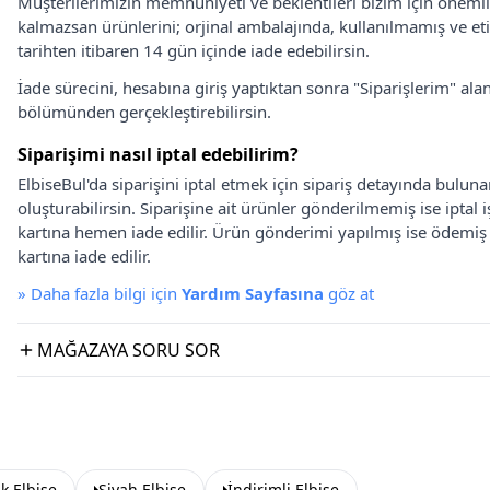
Müşterilerimizin memnuniyeti ve beklentileri bizim için önem
kalmazsan ürünlerini; orjinal ambalajında, kullanılmamış ve eti
tarihten itibaren 14 gün içinde iade edebilirsin.
İade sürecini, hesabına giriş yaptıktan sonra "Siparişlerim" alan
bölümünden gerçekleştirebilirsin.
Siparişimi nasıl iptal edebilirim?
ElbiseBul'da siparişini iptal etmek için sipariş detayında bulun
oluşturabilirsin. Siparişine ait ürünler gönderilmemiş ise iptal
kartına hemen iade edilir. Ürün gönderimi yapılmış ise ödemi
kartına iade edilir.
»
Daha fazla bilgi için
Yardım Sayfasına
göz at
MAĞAZAYA SORU SOR
k Elbise
Siyah Elbise
İndirimli Elbise