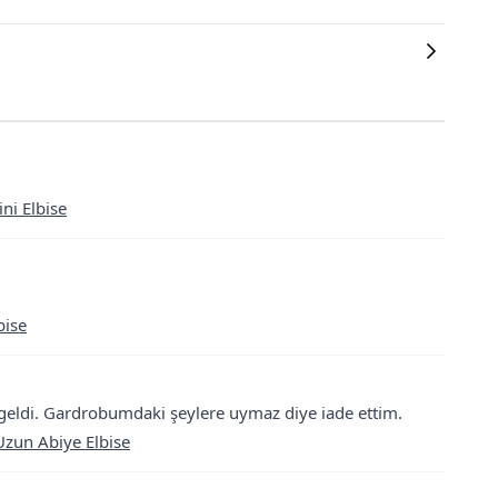
ni Elbise
bise
ı geldi. Gardrobumdaki şeylere uymaz diye iade ettim.
Uzun Abiye Elbise