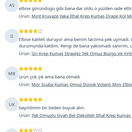
AS
elbise göründügü gibi bana dar oldu o yüzden iade etti
Ürün
:
Mint Kruvaze Yaka İthal Krep Kumaş Drape Kol Mi
Iİ
Elbise kaliteli duruyor ama benim tarzima pek uymadi. 
durumunda kaldim. Rengi de bana yakismadi sanirim, u
Ürün
:
Gri Krep Kumaş Straplez Tek Omuz Büzgü Ve Yırt
MB
ürün çok şık ama bana olmadı
Ürün
:
Mor Scuba Kumaş Omuz Düşük Volanlı Mini Elbi
UK
bayıldımm bir beden buyuk alın.
Ürün
:
Tek Omuzlu Siyah Bel Dekolteli İthal Krep Kumaş