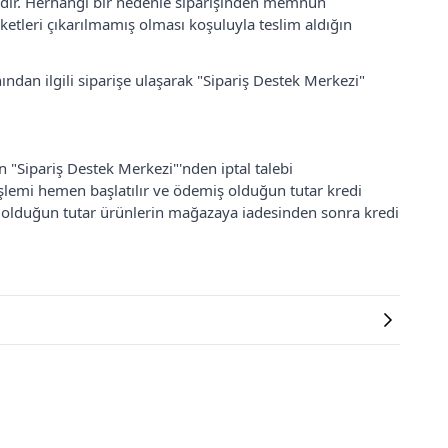
lidir. Herhangi bir nedenle siparişinden memnun
ketleri çıkarılmamış olması koşuluyla teslim aldığın
ından ilgili siparişe ulaşarak "Sipariş Destek Merkezi"
an "Sipariş Destek Merkezi"'nden iptal talebi
 işlemi hemen başlatılır ve ödemiş olduğun tutar kredi
ş olduğun tutar ürünlerin mağazaya iadesinden sonra kredi