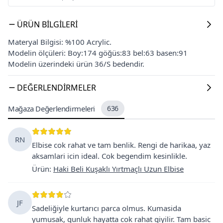
ÜRÜN BILGILERI
Materyal Bilgisi: %100 Acrylic.
Modelin ölçüleri: Boy:174 göğüs:83 bel:63 basen:91
Modelin üzerindeki ürün 36/S bedendir.
DEĞERLENDIRMELER
Mağaza Değerlendirmeleri
636
RN
Elbise cok rahat ve tam benlik. Rengi de harikaa, yaz
aksamlari icin ideal. Cok begendim kesinlikle.
Ürün
:
Haki Beli Kuşaklı Yırtmaçlı Uzun Elbise
JF
Sadeliğiyle kurtarıcı parca olmus. Kumasida
yumusak, gunluk hayatta cok rahat giyilir. Tam basic