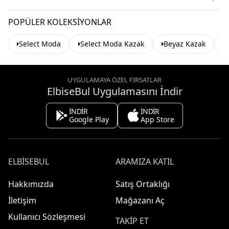
POPÜLER KOLEKSIYONLAR
Select Moda
Select Moda Kazak
Beyaz Kazak
İ
UYGULAMAYA ÖZEL FIRSATLAR
ElbiseBul Uygulamasını İndir
İNDİR
İNDİR
Google Play
App Store
ELBISEBUL
ARAMIZA KATIL
Hakkımızda
Satış Ortaklığı
İletişim
Mağazanı Aç
Kullanıcı Sözleşmesi
TAKIP ET