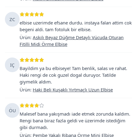
ZC
elbise uzerimde efsane durdu. instaya falan attim cok
begeni aldi. tam fotoluk bir elbise.
Ürün
:
Askılı Beyaz Düğme Detaylı Vücuda Oturan
Fitilli Midi Örme Elbise
IÇ
Bayildim ya bu elbiseye! Tam benlik, salas ve rahat.
Haki rengi de cok guzel dogal duruyor. Tatilde
giymelik aldım.
Ürün
:
Haki Beli Kuşaklı Yırtmaçlı Uzun Elbise
ÖU
Malesef bana yakışmadı iade etmek zorunda kaldım.
Rengi bana biraz fazla geldi ve üzerimde istediğim
gibi durmadı.
Ürün
:
Pembe Yakalı Ribana Örme Mini Elbise