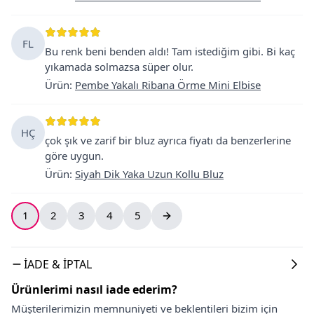
FL
Bu renk beni benden aldı! Tam istediğim gibi. Bi kaç
yıkamada solmazsa süper olur.
Ürün
:
Pembe Yakalı Ribana Örme Mini Elbise
HÇ
çok şık ve zarif bir bluz ayrıca fiyatı da benzerlerine
göre uygun.
Ürün
:
Siyah Dik Yaka Uzun Kollu Bluz
1
2
3
4
5
İADE & İPTAL
Ürünlerimi nasıl iade ederim?
Müşterilerimizin memnuniyeti ve beklentileri bizim için