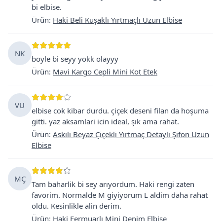
bi elbise.
Ürün
:
Haki Beli Kuşaklı Yırtmaçlı Uzun Elbise
NK
boyle bi seyy yokk olayyy
Ürün
:
Mavi Kargo Cepli Mini Kot Etek
VU
elbise cok kibar durdu. çiçek deseni filan da hoşuma
gitti. yaz aksamlari icin ideal, şık ama rahat.
Ürün
:
Askılı Beyaz Çiçekli Yırtmaç Detaylı Şifon Uzun
Elbise
MÇ
Tam baharlik bi sey arıyordum. Haki rengi zaten
favorim. Normalde M giyiyorum L aldim daha rahat
oldu. Kesinlikle alin derim.
Ürün
:
Haki Fermuarlı Mini Denim Elbise