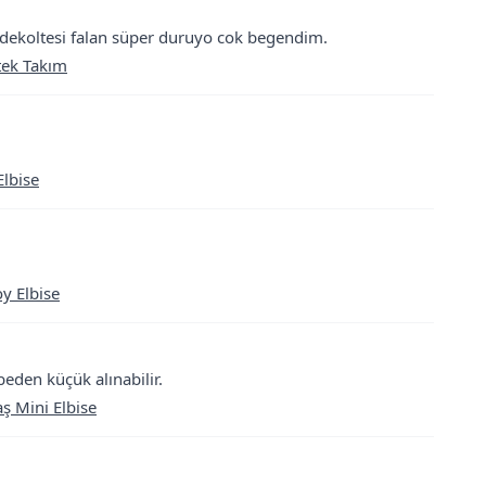
el dekoltesi falan süper duruyo cok begendim.
tek Takım
lbise
y Elbise
 beden küçük alınabilir.
ş Mini Elbise