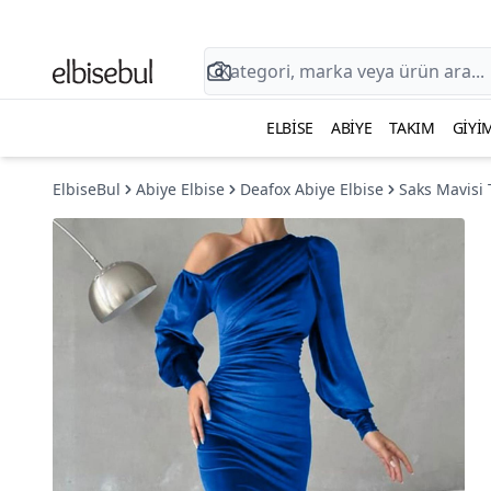
ELBISE
ABIYE
TAKIM
GIYI
ElbiseBul
Abiye Elbise
Deafox Abiye Elbise
Saks Mavisi