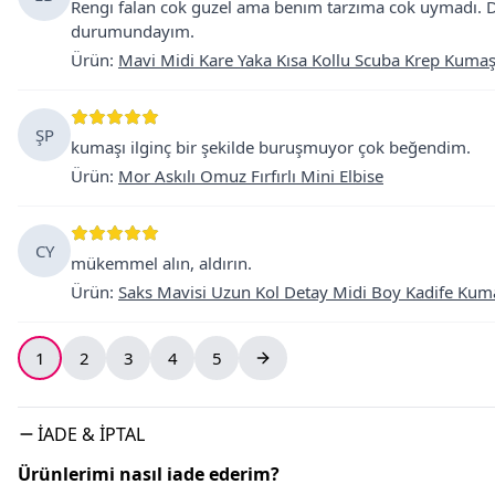
Rengı falan cok guzel ama benım tarzıma cok uymadı. D
durumundayım.
Ürün
:
Mavi Midi Kare Yaka Kısa Kollu Scuba Krep Kumaş
ŞP
kumaşı ilginç bir şekilde buruşmuyor çok beğendim.
Ürün
:
Mor Askılı Omuz Fırfırlı Mini Elbise
CY
mükemmel alın, aldırın.
Ürün
:
Saks Mavisi Uzun Kol Detay Midi Boy Kadife Kuma
1
2
3
4
5
İADE & İPTAL
Ürünlerimi nasıl iade ederim?