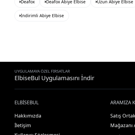
Deafox
Deafox Abiye Elbise
Uzun Abiye Elbise
İndirimli Abiye Elbise
UYGULAMAYA ÖZEL FIRSATLAR
ElbiseBul Uygulamasını İndir
ELBISEBUL
ARAMIZA K
Hakkımızda
Satış Ortak
İletişim
Mağazanı 