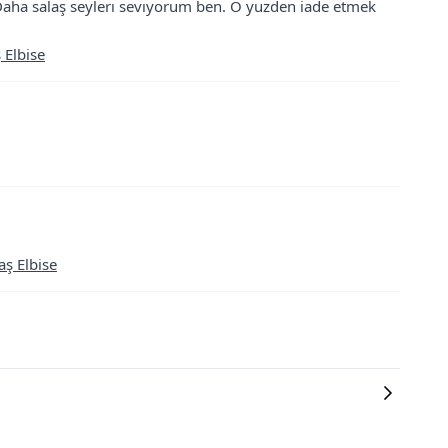
aha salaş seylerı sevıyorum ben. O yuzden iade etmek
 Elbise
ş Elbise