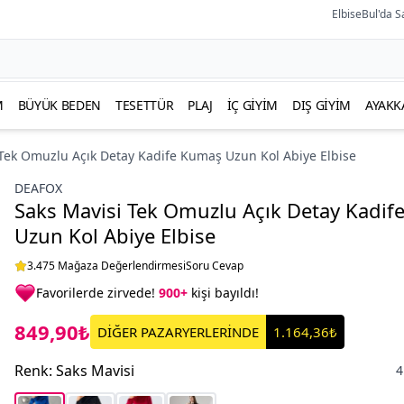
ElbiseBul'da S
M
BÜYÜK BEDEN
TESETTÜR
PLAJ
İÇ GIYIM
DIŞ GIYIM
AYAKK
 Tek Omuzlu Açık Detay Kadife Kumaş Uzun Kol Abiye Elbise
DEAFOX
Saks Mavisi Tek Omuzlu Açık Detay Kadi
Uzun Kol Abiye Elbise
3.475 Mağaza Değerlendirmesi
Soru Cevap
Favorilerde zirvede!
900+
kişi bayıldı!
849,90₺
DİĞER PAZARYERLERİNDE
1.164,36₺
Renk
:
Saks Mavisi
4