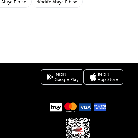
 Abiye Elbise
Kadife Abiye Elbise
İNDİR
İNDİR
Google Play
App Store