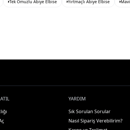
Tek Omuzlu Abiye Elbise
Yırtmaçlı Abiye Elbise
Mavi
ATIL
YARDIM
lığı
Sık Sorulan Sorular
Aç
Nasıl Sipariş Verebilirim?