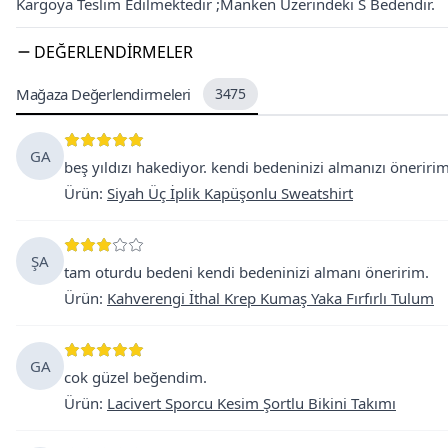
Kargoya Teslim Edilmektedir ;Manken Üzerindeki S Bedendir.
DEĞERLENDIRMELER
Mağaza Değerlendirmeleri
3475
GA
beş yıldızı hakediyor. kendi bedeninizi almanızı öneririm
Ürün
:
Siyah Üç İplik Kapüşonlu Sweatshirt
ŞA
tam oturdu bedeni kendi bedeninizi almanı öneririm.
Ürün
:
Kahverengi İthal Krep Kumaş Yaka Fırfırlı Tulum
GA
cok güzel beğendim.
Ürün
:
Lacivert Sporcu Kesim Şortlu Bikini Takımı