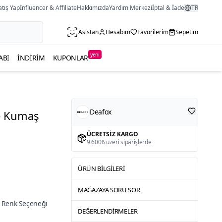
atış Yap
Influencer & Affiliate
Hakkımızda
Yardım Merkezi
İptal & İade
TR
Asistan
Hesabım
Favorilerim
Sepetim
yeni
ABI
İNDIRIM
KUPONLAR
Deafox
fe Kumaş
ÜCRETSIZ KARGO
9.600₺ üzeri siparişlerde
ÜRÜN BILGILERI
MAĞAZAYA SORU SOR
 Renk Seçeneği
DEĞERLENDIRMELER