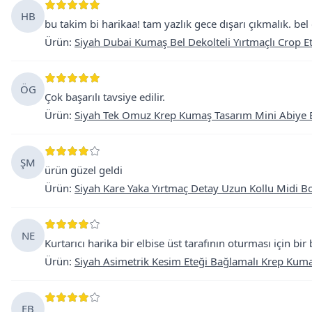
HB
bu takim bi harikaa! tam yazlık gece dışarı çıkmalık. b
Ürün
:
Siyah Dubai Kumaş Bel Dekolteli Yırtmaçlı Crop E
ÖG
Çok başarılı tavsiye edilir.
Ürün
:
Siyah Tek Omuz Krep Kumaş Tasarım Mini Abiye E
ŞM
ürün güzel geldi
Ürün
:
Siyah Kare Yaka Yırtmaç Detay Uzun Kollu Midi Bo
NE
Kurtarıcı harika bir elbise üst tarafının oturması için bir
Ürün
:
Siyah Asimetrik Kesim Eteği Bağlamalı Krep Kuma
EB