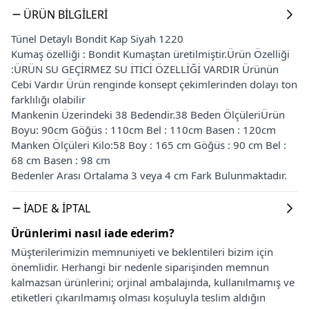
ÜRÜN BILGILERI
Tünel Detaylı Bondit Kap Siyah 1220
Kumaş özelliği : Bondit Kumaştan üretilmiştir.Ürün Özelliği
:ÜRÜN SU GEÇİRMEZ SU İTİCİ ÖZELLİĞİ VARDIR Ürünün
Cebi Vardır Ürün renginde konsept çekimlerinden dolayı ton
farklılığı olabilir
Mankenin Üzerindeki 38 Bedendir.38 Beden ÖlçüleriÜrün
Boyu: 90cm Göğüs : 110cm Bel : 110cm Basen : 120cm
Manken Ölçüleri Kilo:58 Boy : 165 cm Göğüs : 90 cm Bel :
68 cm Basen : 98 cm
Bedenler Arası Ortalama 3 veya 4 cm Fark Bulunmaktadır.
İADE & İPTAL
Ürünlerimi nasıl iade ederim?
Müşterilerimizin memnuniyeti ve beklentileri bizim için
önemlidir. Herhangi bir nedenle siparişinden memnun
kalmazsan ürünlerini; orjinal ambalajında, kullanılmamış ve
etiketleri çıkarılmamış olması koşuluyla teslim aldığın