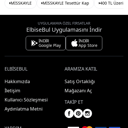
MİSSKAYLE
MİSSKAYLE Tesettür Kap
400 TL Üzeri 5
UYGULAMAYA ÖZEL FIRSATLAR
ElbiseBul Uygulamasını İndir
İNDİR
İNDİR
Google Play
App Store
ELBISEBUL
ARAMIZA KATIL
Hakkımızda
Satış Ortaklığı
İletişim
Mağazanı Aç
Kullanıcı Sözleşmesi
TAKIP ET
Aydınlatma Metni