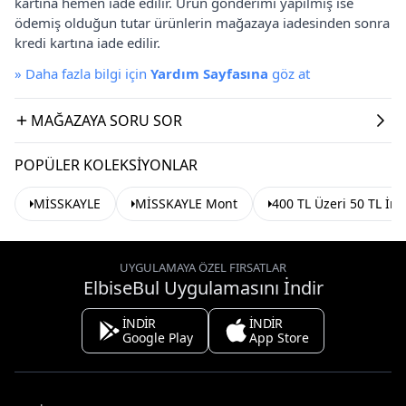
kartına hemen iade edilir. Ürün gönderimi yapılmış ise
ödemiş olduğun tutar ürünlerin mağazaya iadesinden sonra
kredi kartına iade edilir.
»
Daha fazla bilgi için
Yardım Sayfasına
göz at
MAĞAZAYA SORU SOR
POPÜLER KOLEKSIYONLAR
MİSSKAYLE
MİSSKAYLE Mont
400 TL Üzeri 50 TL İn
UYGULAMAYA ÖZEL FIRSATLAR
ElbiseBul Uygulamasını İndir
İNDİR
İNDİR
Google Play
App Store