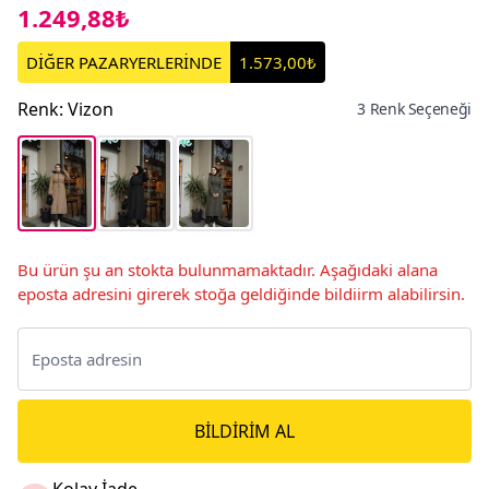
1.249,88₺
DİĞER PAZARYERLERİNDE
1.573,00₺
Renk
:
Vizon
3 Renk Seçeneği
Bu ürün şu an stokta bulunmamaktadır. Aşağıdaki alana
eposta adresini girerek stoğa geldiğinde bildiirm alabilirsin.
BILDIRIM AL
Kolay İade