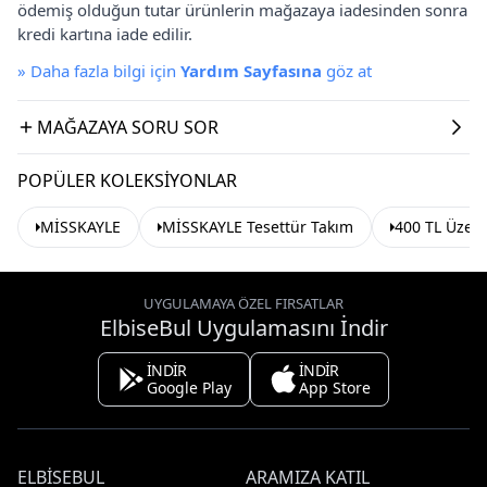
ödemiş olduğun tutar ürünlerin mağazaya iadesinden sonra
kredi kartına iade edilir.
»
Daha fazla bilgi için
Yardım Sayfasına
göz at
MAĞAZAYA SORU SOR
POPÜLER KOLEKSIYONLAR
MİSSKAYLE
MİSSKAYLE Tesettür Takım
400 TL Üzeri
UYGULAMAYA ÖZEL FIRSATLAR
ElbiseBul Uygulamasını İndir
İNDİR
İNDİR
Google Play
App Store
ELBISEBUL
ARAMIZA KATIL