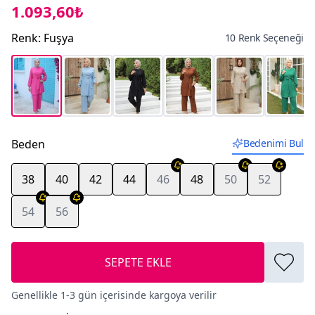
1.093,60₺
Renk
:
Fuşya
10 Renk Seçeneği
Beden
Bedenimi Bul
38
40
42
44
46
48
50
52
54
56
SEPETE EKLE
Genellikle 1-3 gün içerisinde kargoya verilir