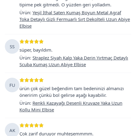
tipime pek gitmedi. O yüzden geri yolladım.
Ürün
:
Yeşil İthal Saten Kumaş Boyun Metal Agraf
Toka Detaylı Gizli Fermuarlı Sırt Dekolteli Uzun Abiye
Elbise
SS
süper, bayıldım.
Ürün
:
Straplez Siyah Kalp Yaka Derin Yırtmaç Detaylı
Scuba Kumaş Uzun Abiye Elbise
FU
ürün çok güzel beğendim tam bedeninizi almanızı
öneririm çünkü bol gelirse aşağı kayabilir.
Ürün
:
Renkli Kazayağı Desenli Kruvaze Yaka Uzun
Kollu Mini Elbise
AK
Çok zarif duruyor muhteşemmmm.