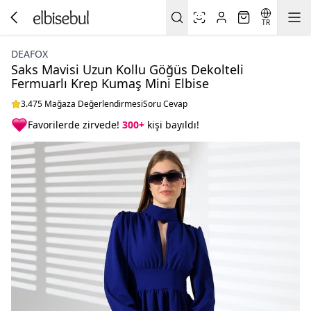
TR
DEAFOX
Saks Mavisi Uzun Kollu Göğüs Dekolteli
Fermuarlı Krep Kumaş Mini Elbise
3.475 Mağaza Değerlendirmesi
Soru Cevap
Favorilerde zirvede!
300+
kişi bayıldı!