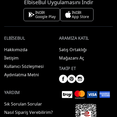
ElbiseBul Uygulamasını İndir
İNDİR
İNDİR
Google Play
App Store
ELBISEBUL
ARAMIZA KATIL
Hakkımızda
Satış Ortaklığı
İletişim
Mağazanı Aç
Kullanıcı Sözleşmesi
TAKIP ET
Aydınlatma Metni
YARDIM
Sık Sorulan Sorular
Nasıl Sipariş Verebilirim?