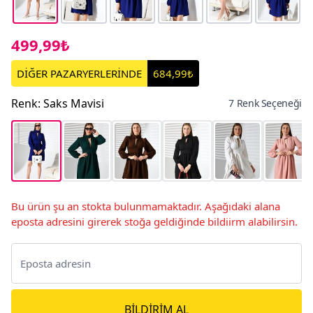
499,99₺
DİĞER PAZARYERLERİNDE
684,99₺
Renk
:
Saks Mavisi
7 Renk Seçeneği
Bu ürün şu an stokta bulunmamaktadır. Aşağıdaki alana
eposta adresini girerek stoğa geldiğinde bildiirm alabilirsin.
BILDIRIM AL