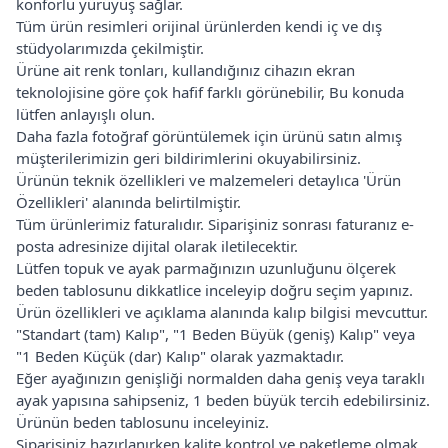
konforlu yürüyüş sağlar.
Tüm ürün resimleri orijinal ürünlerden kendi iç ve dış
stüdyolarımızda çekilmiştir.
Ürüne ait renk tonları, kullandığınız cihazın ekran
teknolojisine göre çok hafif farklı görünebilir, Bu konuda
lütfen anlayışlı olun.
Daha fazla fotoğraf görüntülemek için ürünü satın almış
müşterilerimizin geri bildirimlerini okuyabilirsiniz.
Ürünün teknik özellikleri ve malzemeleri detaylıca 'Ürün
Özellikleri' alanında belirtilmiştir.
Tüm ürünlerimiz faturalıdır. Siparişiniz sonrası faturanız e-
posta adresinize dijital olarak iletilecektir.
Lütfen topuk ve ayak parmağınızın uzunluğunu ölçerek
beden tablosunu dikkatlice inceleyip doğru seçim yapınız.
Ürün özellikleri ve açıklama alanında kalıp bilgisi mevcuttur.
"Standart (tam) Kalıp", "1 Beden Büyük (geniş) Kalıp" veya
"1 Beden Küçük (dar) Kalıp" olarak yazmaktadır.
Eğer ayağınızın genişliği normalden daha geniş veya taraklı
ayak yapısına sahipseniz, 1 beden büyük tercih edebilirsiniz.
Ürünün beden tablosunu inceleyiniz.
Siparişiniz hazırlanırken kalite kontrol ve paketleme olmak