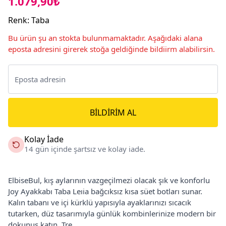
1.079,90₺
Renk
:
Taba
Bu ürün şu an stokta bulunmamaktadır. Aşağıdaki alana
eposta adresini girerek stoğa geldiğinde bildiirm alabilirsin.
BILDIRIM AL
Kolay İade
14 gün içinde şartsız ve kolay iade.
ElbiseBul, kış aylarının vazgeçilmezi olacak şık ve konforlu
Joy Ayakkabı Taba Leıia bağcıksız kısa süet botları sunar.
Kalın tabanı ve içi kürklü yapısıyla ayaklarınızı sıcacık
tutarken, düz tasarımıyla günlük kombinlerinize modern bir
dokunuş katın. Tre