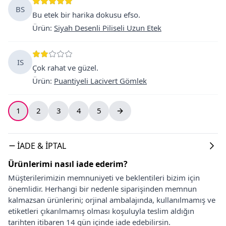
BS
Bu etek bir harika dokusu efso.
Ürün
:
Siyah Desenli Piliseli Uzun Etek
IS
Çok rahat ve güzel.
Ürün
:
Puantiyeli Lacivert Gömlek
1
2
3
4
5
İADE & İPTAL
Ürünlerimi nasıl iade ederim?
Müşterilerimizin memnuniyeti ve beklentileri bizim için
önemlidir. Herhangi bir nedenle siparişinden memnun
kalmazsan ürünlerini; orjinal ambalajında, kullanılmamış ve
etiketleri çıkarılmamış olması koşuluyla teslim aldığın
tarihten itibaren 14 gün içinde iade edebilirsin.