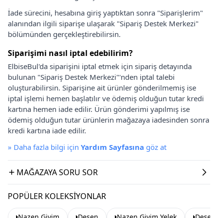
İade sürecini, hesabına giriş yaptıktan sonra "Siparişlerim"
alanından ilgili siparişe ulaşarak "Sipariş Destek Merkezi"
bölümünden gerçekleştirebilirsin.
Siparişimi nasıl iptal edebilirim?
ElbiseBul'da siparişini iptal etmek için sipariş detayında
bulunan "Sipariş Destek Merkezi"'nden iptal talebi
oluşturabilirsin. Siparişine ait ürünler gönderilmemiş ise
iptal işlemi hemen başlatılır ve ödemiş olduğun tutar kredi
kartına hemen iade edilir. Ürün gönderimi yapılmış ise
ödemiş olduğun tutar ürünlerin mağazaya iadesinden sonra
kredi kartına iade edilir.
»
Daha fazla bilgi için
Yardım Sayfasına
göz at
MAĞAZAYA SORU SOR
POPÜLER KOLEKSIYONLAR
Nazen Giyim
Desen
Nazen Giyim Yelek
Desen 