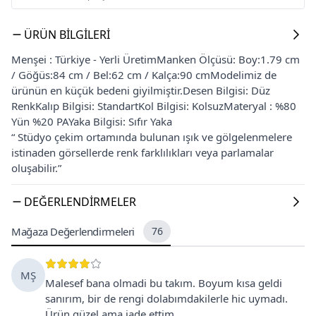
ÜRÜN BILGILERI
Menşei : Türkiye - Yerli ÜretimManken Ölçüsü: Boy:1.79 cm
/ Göğüs:84 cm / Bel:62 cm / Kalça:90 cmModelimiz de
ürünün en küçük bedeni giyilmiştir.Desen Bilgisi: Düz
RenkKalıp Bilgisi: StandartKol Bilgisi: KolsuzMateryal : %80
Yün %20 PAYaka Bilgisi: Sıfır Yaka
“ Stüdyo çekim ortamında bulunan ışık ve gölgelenmelere
istinaden görsellerde renk farklılıkları veya parlamalar
oluşabilir.”
DEĞERLENDIRMELER
Mağaza Değerlendirmeleri
76
MŞ
Malesef bana olmadi bu takım. Boyum kısa geldi
sanırım, bir de rengi dolabımdakilerle hic uymadı.
Ürün güzel ama iade ettim.