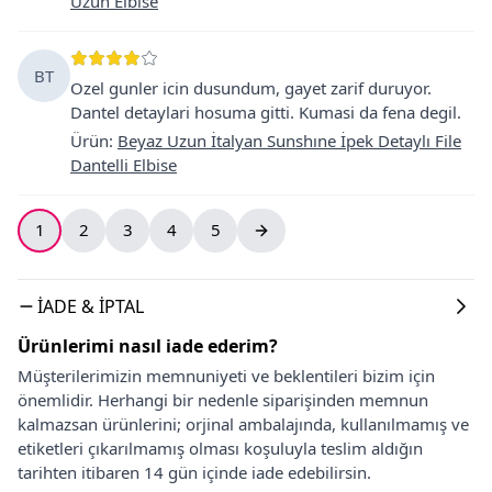
Uzun Elbise
BT
Ozel gunler icin dusundum, gayet zarif duruyor.
Dantel detaylari hosuma gitti. Kumasi da fena degil.
Ürün
:
Beyaz Uzun İtalyan Sunshıne İpek Detaylı File
Dantelli Elbise
1
2
3
4
5
İADE & İPTAL
Ürünlerimi nasıl iade ederim?
Müşterilerimizin memnuniyeti ve beklentileri bizim için
önemlidir. Herhangi bir nedenle siparişinden memnun
kalmazsan ürünlerini; orjinal ambalajında, kullanılmamış ve
etiketleri çıkarılmamış olması koşuluyla teslim aldığın
tarihten itibaren 14 gün içinde iade edebilirsin.