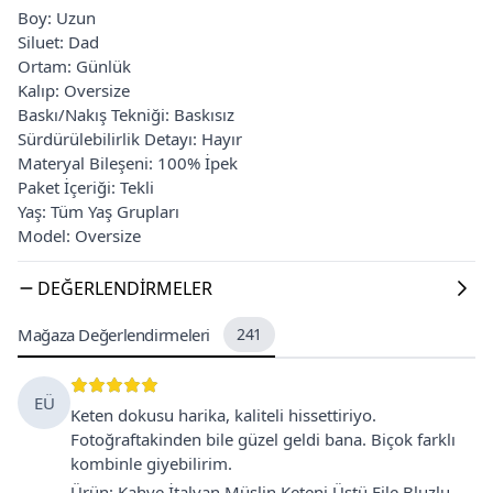
Boy: Uzun
Siluet: Dad
Ortam: Günlük
Kalıp: Oversize
Baskı/Nakış Tekniği: Baskısız
Sürdürülebilirlik Detayı: Hayır
Materyal Bileşeni: 100% İpek
Paket İçeriği: Tekli
Yaş: Tüm Yaş Grupları
Model: Oversize
DEĞERLENDIRMELER
Mağaza Değerlendirmeleri
241
EÜ
Keten dokusu harika, kaliteli hissettiriyo.
Fotoğraftakinden bile güzel geldi bana. Biçok farklı
kombinle giyebilirim.
Ürün
:
Kahve İtalyan Müslin Keteni Üstü File Bluzlu