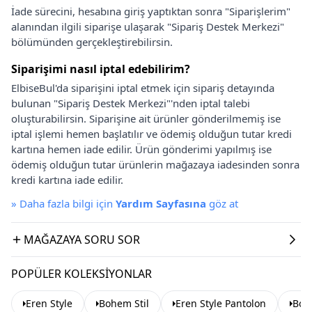
İade sürecini, hesabına giriş yaptıktan sonra "Siparişlerim"
alanından ilgili siparişe ulaşarak "Sipariş Destek Merkezi"
bölümünden gerçekleştirebilirsin.
Siparişimi nasıl iptal edebilirim?
ElbiseBul'da siparişini iptal etmek için sipariş detayında
bulunan "Sipariş Destek Merkezi"'nden iptal talebi
oluşturabilirsin. Siparişine ait ürünler gönderilmemiş ise
iptal işlemi hemen başlatılır ve ödemiş olduğun tutar kredi
kartına hemen iade edilir. Ürün gönderimi yapılmış ise
ödemiş olduğun tutar ürünlerin mağazaya iadesinden sonra
kredi kartına iade edilir.
»
Daha fazla bilgi için
Yardım Sayfasına
göz at
MAĞAZAYA SORU SOR
POPÜLER KOLEKSIYONLAR
Eren Style
Bohem Stil
Eren Style Pantolon
Boh