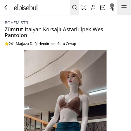
TR
BOHEM STIL
Zümrüt Italyan Korsajlı Astarlı İpek Wes
Pantolon
241 Mağaza Değerlendirmesi
Soru Cevap