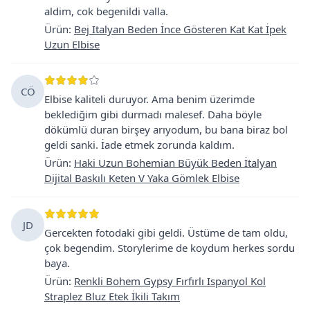
aldim, cok begenildi valla.
Ürün
:
Bej Italyan Beden İnce Gösteren Kat Kat İpek
Uzun Elbise
CÖ
Elbise kaliteli duruyor. Ama benim üzerimde
beklediğim gibi durmadı malesef. Daha böyle
dökümlü duran birşey arıyodum, bu bana biraz bol
geldi sanki. İade etmek zorunda kaldım.
Ürün
:
Haki Uzun Bohemian Büyük Beden İtalyan
Dijital Baskılı Keten V Yaka Gömlek Elbise
JD
Gercekten fotodaki gibi geldi. Üstüme de tam oldu,
çok begendim. Storylerime de koydum herkes sordu
baya.
Ürün
:
Renkli Bohem Gypsy Fırfırlı Ispanyol Kol
Straplez Bluz Etek İkili Takım