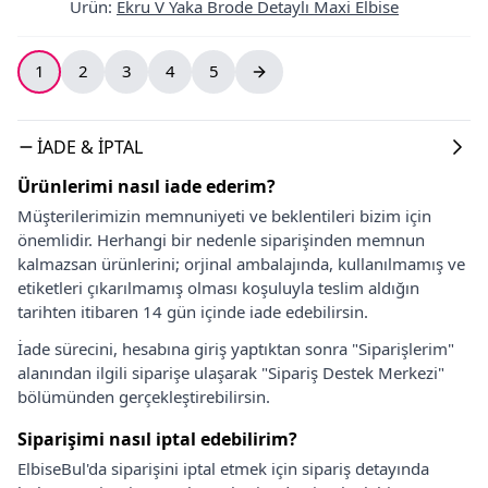
Ürün
:
Ekru V Yaka Brode Detaylı Maxi Elbise
1
2
3
4
5
İADE & İPTAL
Ürünlerimi nasıl iade ederim?
Müşterilerimizin memnuniyeti ve beklentileri bizim için
önemlidir. Herhangi bir nedenle siparişinden memnun
kalmazsan ürünlerini; orjinal ambalajında, kullanılmamış ve
etiketleri çıkarılmamış olması koşuluyla teslim aldığın
tarihten itibaren 14 gün içinde iade edebilirsin.
İade sürecini, hesabına giriş yaptıktan sonra "Siparişlerim"
alanından ilgili siparişe ulaşarak "Sipariş Destek Merkezi"
bölümünden gerçekleştirebilirsin.
Siparişimi nasıl iptal edebilirim?
ElbiseBul'da siparişini iptal etmek için sipariş detayında