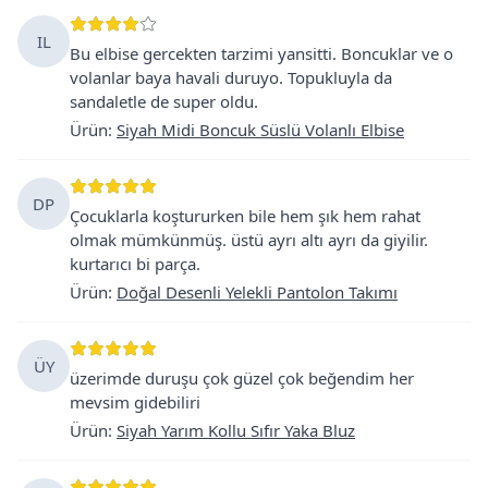
IL
Bu elbise gercekten tarzimi yansitti. Boncuklar ve o
volanlar baya havali duruyo. Topukluyla da
sandaletle de super oldu.
Ürün
:
Siyah Midi Boncuk Süslü Volanlı Elbise
DP
Çocuklarla koştururken bile hem şık hem rahat
olmak mümkünmüş. üstü ayrı altı ayrı da giyilir.
kurtarıcı bi parça.
Ürün
:
Doğal Desenli Yelekli Pantolon Takımı
ÜY
üzerimde duruşu çok güzel çok beğendim her
mevsim gidebiliri
Ürün
:
Siyah Yarım Kollu Sıfır Yaka Bluz