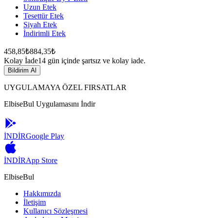
Uzun Etek
Tesettür Etek
Siyah Etek
İndirimli Etek
458,85₺
884,35₺
Kolay İade
14 gün içinde şartsız ve kolay iade.
Bildirim Al
UYGULAMAYA ÖZEL FIRSATLAR
ElbiseBul Uygulamasını İndir
İNDİR
Google Play
İNDİR
App Store
ElbiseBul
Hakkımızda
İletişim
Kullanıcı Sözleşmesi