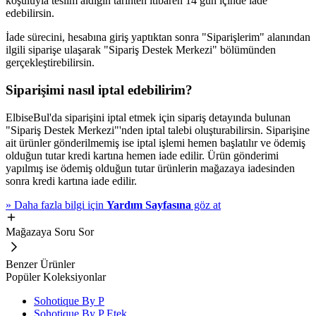
koşuluyla teslim aldığın tarihten itibaren 14 gün içinde iade
edebilirsin.
İade sürecini, hesabına giriş yaptıktan sonra "Siparişlerim" alanından
ilgili siparişe ulaşarak "Sipariş Destek Merkezi" bölümünden
gerçekleştirebilirsin.
Siparişimi nasıl iptal edebilirim?
ElbiseBul'da siparişini iptal etmek için sipariş detayında bulunan
"Sipariş Destek Merkezi"'nden iptal talebi oluşturabilirsin. Siparişine
ait ürünler gönderilmemiş ise iptal işlemi hemen başlatılır ve ödemiş
olduğun tutar kredi kartına hemen iade edilir. Ürün gönderimi
yapılmış ise ödemiş olduğun tutar ürünlerin mağazaya iadesinden
sonra kredi kartına iade edilir.
»
Daha fazla bilgi için
Yardım Sayfasına
göz at
Mağazaya Soru Sor
Benzer Ürünler
Popüler Koleksiyonlar
Sohotique By P
Sohotique By P Etek