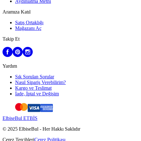
Aydınlatma Metni
Aramıza Katıl
Satış Ortaklığı
Mağazanı Aç
Takip Et
Yardım
Sık Sorulan Sorular
Nasıl Sipariş Verebilirim?
Kargo ve Teslimat
İade, İptal ve Değişim
ElbiseBul ETBİS
© 2025 ElbiseBul -
Her Hakkı Saklıdır
Çerez Tercihleri
Çerez Politikası