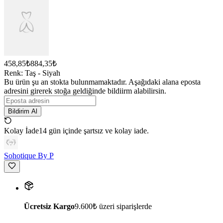
458,85₺
884,35₺
Renk
:
Taş - Siyah
Bu ürün şu an stokta bulunmamaktadır. Aşağıdaki alana eposta
adresini girerek stoğa geldiğinde bildiirm alabilirsin.
Bildirim Al
Kolay İade
14 gün içinde şartsız ve kolay iade.
Sohotique By P
Ücretsiz Kargo
9.600₺ üzeri siparişlerde