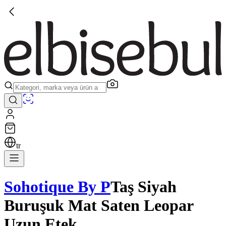
tr
Sohotique By P
Taş Siyah
Buruşuk Mat Saten Leopar
Uzun Etek