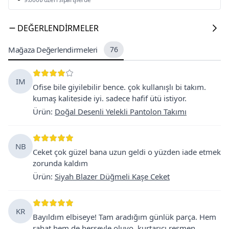
DEĞERLENDIRMELER
Mağaza Değerlendirmeleri
76
IM
Ofise bile giyilebilir bence. çok kullanışlı bi takım.
kumaş kaliteside iyi. sadece hafif ütü istiyor.
Ürün
:
Doğal Desenli Yelekli Pantolon Takımı
NB
Ceket çok güzel bana uzun geldi o yüzden iade etmek
zorunda kaldım
Ürün
:
Siyah Blazer Düğmeli Kaşe Ceket
KR
Bayıldım elbiseye! Tam aradığım günlük parça. Hem
rahat hem de herşeyle oluyo, kurtarıcı resmen.