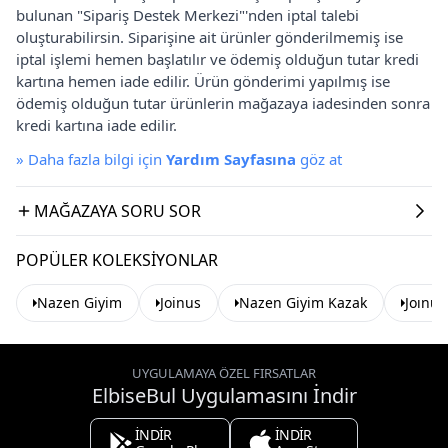
bulunan "Sipariş Destek Merkezi"'nden iptal talebi
oluşturabilirsin. Siparişine ait ürünler gönderilmemiş ise
iptal işlemi hemen başlatılır ve ödemiş olduğun tutar kredi
kartına hemen iade edilir. Ürün gönderimi yapılmış ise
ödemiş olduğun tutar ürünlerin mağazaya iadesinden sonra
kredi kartına iade edilir.
»
Daha fazla bilgi için
Yardım Sayfasına
göz at
MAĞAZAYA SORU SOR
POPÜLER KOLEKSIYONLAR
Nazen Giyim
Joinus
Nazen Giyim Kazak
Joınus
UYGULAMAYA ÖZEL FIRSATLAR
ElbiseBul Uygulamasını İndir
İNDİR
İNDİR