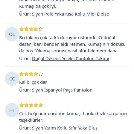
Kumaşı da çok iyi.
Ürün
:
Siyah Polo Yaka Kısa Kollu Midi Elbise
ÖL
Bu takıım çok farkli duruyor üstümde. O doğal
deseni beni benden aldı resmen. Kumaşının dokusu
da hoş. Yıkama sonrası nasil olur bilemem daha.
Ürün
:
Doğal Desenli Yelekli Pantolon Takımı
CC
Kalıbı çok dar.
Ürün
:
Siyah İspanyol Paça Pantolon
HT
Çok beğendim.ürünün kumaşı harika,hızlı kargo için
teşekkürler.
Ürün
:
Siyah Yarım Kollu Sıfır Yaka Bluz