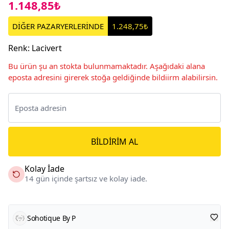
1.148,85₺
DİĞER PAZARYERLERİNDE
1.248,75₺
Renk
:
Lacivert
Bu ürün şu an stokta bulunmamaktadır. Aşağıdaki alana
eposta adresini girerek stoğa geldiğinde bildiirm alabilirsin.
BILDIRIM AL
Kolay İade
14 gün içinde şartsız ve kolay iade.
Sohotique By P