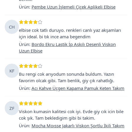
Ürün
:
Pembe Uzun İşlemeli Çiçek Aplikeli Elbise
CH
elbise cok tatlı duruyo. renkleri canlı yaz akşamları
için ideal. bi tık ince ama begendim
Ürün
:
Bordo Ekru Lastik İp Askılı Desenli Viskon
Uzun Elbise
KF
Bu rengi cok arıyodum sonunda buldum. Yazın
favorim olcak gibi. Tam benlik, giy çık rahatlığı.
Ürün
:
Acı Kahve Üçgen Kapama Pamuk Keten Takım
ZF
Viskon kumasin kalitesi cok iyi. Evde giy cık icin bile
cok şık. Tam bekledigim gibi bi takim.
Ürün
:
Mocha Moısse Jakarlı Viskon Şortlu İkili Takım