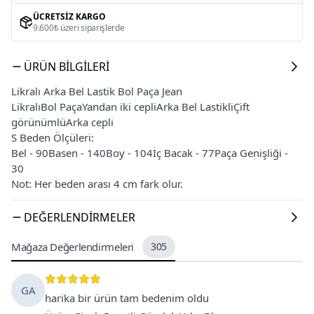
ÜCRETSIZ KARGO
9.600₺ üzeri siparişlerde
ÜRÜN BILGILERI
Likralı Arka Bel Lastik Bol Paça Jean
LikralıBol PaçaYandan iki cepliArka Bel LastikliÇift
görünümlüArka cepli
S Beden Ölçüleri:
Bel - 90Basen - 140Boy - 104İç Bacak - 77Paça Genişliği -
30
Not: Her beden arası 4 cm fark olur.
DEĞERLENDIRMELER
Mağaza Değerlendirmeleri
305
GA
harika bir ürün tam bedenim oldu