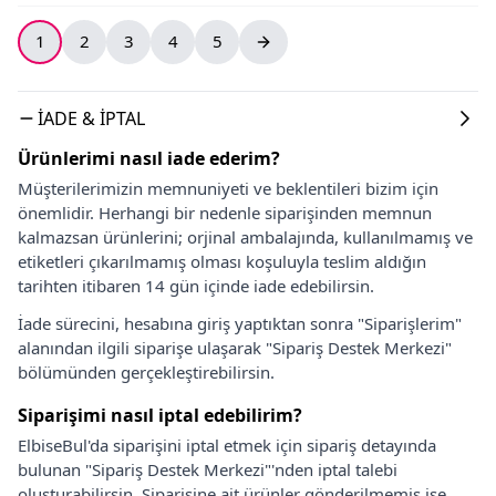
1
2
3
4
5
İADE & İPTAL
Ürünlerimi nasıl iade ederim?
Müşterilerimizin memnuniyeti ve beklentileri bizim için
önemlidir. Herhangi bir nedenle siparişinden memnun
kalmazsan ürünlerini; orjinal ambalajında, kullanılmamış ve
etiketleri çıkarılmamış olması koşuluyla teslim aldığın
tarihten itibaren 14 gün içinde iade edebilirsin.
İade sürecini, hesabına giriş yaptıktan sonra "Siparişlerim"
alanından ilgili siparişe ulaşarak "Sipariş Destek Merkezi"
bölümünden gerçekleştirebilirsin.
Siparişimi nasıl iptal edebilirim?
ElbiseBul'da siparişini iptal etmek için sipariş detayında
bulunan "Sipariş Destek Merkezi"'nden iptal talebi
oluşturabilirsin. Siparişine ait ürünler gönderilmemiş ise