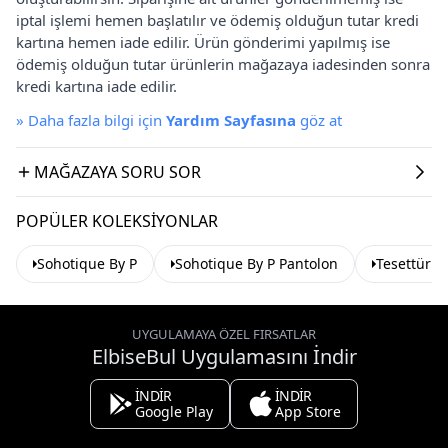
iptal işlemi hemen başlatılır ve ödemiş olduğun tutar kredi
kartına hemen iade edilir. Ürün gönderimi yapılmış ise
ödemiş olduğun tutar ürünlerin mağazaya iadesinden sonra
kredi kartına iade edilir.
»
Daha fazla bilgi için
Yardım Sayfasına
göz at
MAĞAZAYA SORU SOR
POPÜLER KOLEKSIYONLAR
Sohotique By P
Sohotique By P Pantolon
Tesettür P
UYGULAMAYA ÖZEL FIRSATLAR
ElbiseBul Uygulamasını İndir
İNDİR
İNDİR
Google Play
App Store