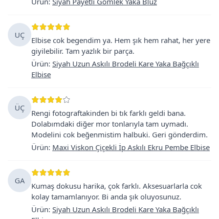
Ürün
:
Siyah Payetli Gömlek Yaka Bluz
UÇ
Elbise cok begendim ya. Hem şık hem rahat, her yere
giyilebilir. Tam yazlık bir parça.
Ürün
:
Siyah Uzun Askılı Brodeli Kare Yaka Bağçıklı
Elbise
ÜÇ
Rengi fotograftakinden bi tık farklı geldi bana.
Dolabımdaki diğer mor tonlarıyla tam uymadı.
Modelini cok beğenmistim halbuki. Geri gönderdim.
Ürün
:
Maxi Viskon Çiçekli İp Askılı Ekru Pembe Elbise
GA
Kumaş dokusu harika, çok farklı. Aksesuarlarla cok
kolay tamamlanıyor. Bi anda şık oluyosunuz.
Ürün
:
Siyah Uzun Askılı Brodeli Kare Yaka Bağçıklı