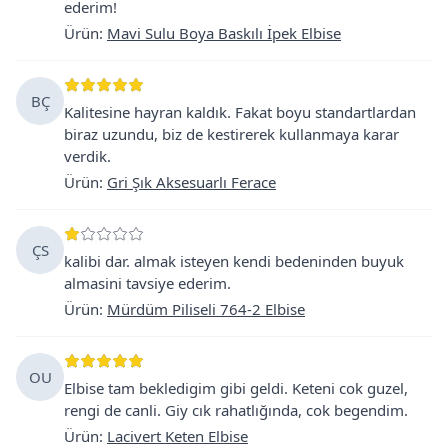
ederim!
Ürün
:
Mavi Sulu Boya Baskılı İpek Elbise
BÇ
Kalitesine hayran kaldık. Fakat boyu standartlardan
biraz uzundu, biz de kestirerek kullanmaya karar
verdik.
Ürün
:
Gri Şık Aksesuarlı Ferace
ÇS
kalibi dar. almak isteyen kendi bedeninden buyuk
almasini tavsiye ederim.
Ürün
:
Mürdüm Piliseli 764-2 Elbise
OU
Elbise tam bekledigim gibi geldi. Keteni cok guzel,
rengi de canli. Giy cık rahatlığında, cok begendim.
Ürün
:
Lacivert Keten Elbise