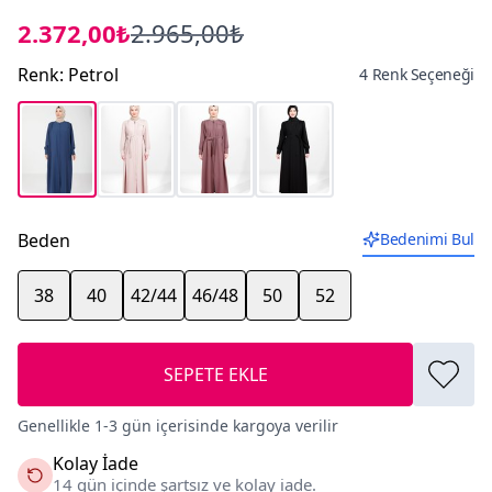
2.372,00₺
2.965,00₺
Renk
:
Petrol
4 Renk Seçeneği
Beden
Bedenimi Bul
38
40
42/44
46/48
50
52
SEPETE EKLE
Genellikle 1-3 gün içerisinde kargoya verilir
Kolay İade
14 gün içinde şartsız ve kolay iade.