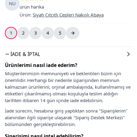
NU
ürün harika
Ürün
:
Siyah Çıtçıtlı Cepleri Nakışlı Abaya
1
2
3
4
5
İADE & İPTAL
Ürünlerimi nasıl iade ederim?
Müşterilerimizin memnuniyeti ve beklentileri bizim için
önemlidir. Herhangi bir nedenle siparişinden memnun
kalmazsan ürünlerini; orjinal ambalajında, kullanılmamış ve
etiketleri çıkarılmamış olması koşuluyla teslim aldığın
tarihten itibaren 14 gün içinde iade edebilirsin.
İade sürecini, hesabına giriş yaptıktan sonra "Siparişlerim"
alanından ilgili siparişe ulaşarak "Sipariş Destek Merkezi"
bölümünden gerçekleştirebilirsin.
Siparişimi nasıl iptal edebilirim?