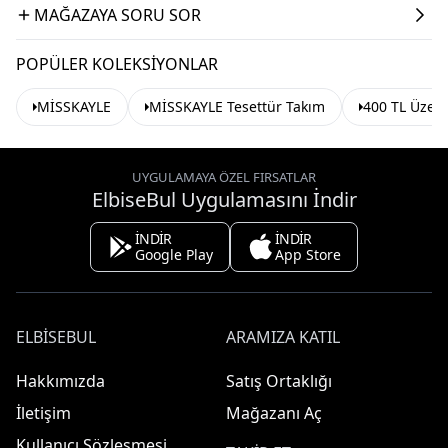
MAĞAZAYA SORU SOR
POPÜLER KOLEKSIYONLAR
MİSSKAYLE
MİSSKAYLE Tesettür Takım
400 TL Üzeri
UYGULAMAYA ÖZEL FIRSATLAR
ElbiseBul Uygulamasını İndir
İNDİR
İNDİR
Google Play
App Store
ELBISEBUL
ARAMIZA KATIL
Hakkımızda
Satış Ortaklığı
İletişim
Mağazanı Aç
Kullanıcı Sözleşmesi