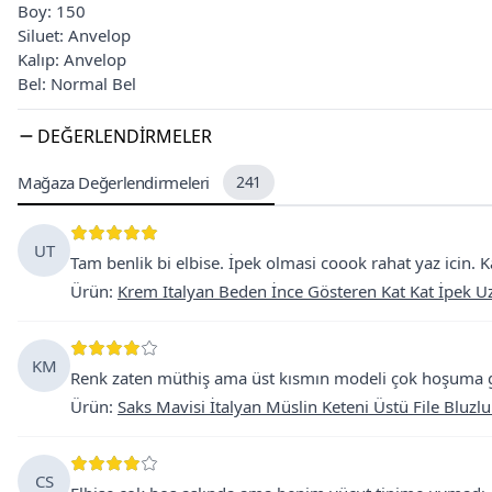
Boy: 150
Siluet: Anvelop
Kalıp: Anvelop
Bel: Normal Bel
DEĞERLENDIRMELER
Mağaza Değerlendirmeleri
241
UT
Tam benlik bi elbise. İpek olmasi coook rahat yaz icin. 
Ürün
:
Krem Italyan Beden İnce Gösteren Kat Kat İpek U
KM
Renk zaten müthiş ama üst kısmın modeli çok hoşuma git
Ürün
:
Saks Mavisi İtalyan Müslin Keteni Üstü File Bluzlu
CS