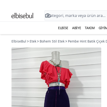
ELBISE
ABIYE
TAKIM
GIYI
ElbiseBul
Etek
Bohem Stil Etek
Pembe Hint Batik Çiçek 