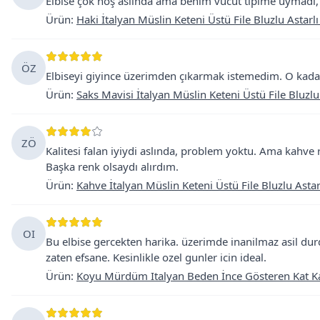
Elbise çok hoş aslında ama benim vücut tipime uymadı, 
Ürün
:
Haki İtalyan Müslin Keteni Üstü File Bluzlu Astarlı
ÖZ
Elbiseyi giyince üzerimden çıkarmak istemedim. O kadar 
Ürün
:
Saks Mavisi İtalyan Müslin Keteni Üstü File Bluzlu
ZÖ
Kalitesi falan iyiydi aslında, problem yoktu. Ama kahve 
Başka renk olsaydı alırdım.
Ürün
:
Kahve İtalyan Müslin Keteni Üstü File Bluzlu Astar
OI
Bu elbise gercekten harika. üzerimde inanilmaz asil du
zaten efsane. Kesinlikle ozel gunler icin ideal.
Ürün
:
Koyu Mürdüm Italyan Beden İnce Gösteren Kat Ka