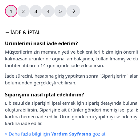
1
2
3
4
5
İADE & İPTAL
Ürünlerimi nasıl iade ederim?
Müşterilerimizin memnuniyeti ve beklentileri bizim için önem
kalmazsan ürünlerini; orjinal ambalajında, kullanılmamış ve eti
tarihten itibaren 14 gün içinde iade edebilirsin.
İade sürecini, hesabına giriş yaptıktan sonra "Siparişlerim" alan
bölümünden gerçekleştirebilirsin.
Siparişimi nasıl iptal edebilirim?
ElbiseBul'da siparişini iptal etmek için sipariş detayında bulun
oluşturabilirsin. Siparişine ait ürünler gönderilmemiş ise iptal
kartına hemen iade edilir. Ürün gönderimi yapılmış ise ödemi
kartına iade edilir.
»
Daha fazla bilgi için
Yardım Sayfasına
göz at