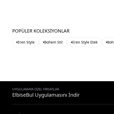
POPÜLER KOLEKSIYONLAR
Eren Style
Bohem Stil
Eren Style Etek
Boh
UYGULAMAYA ÖZEL FIRSATLAR
ElbiseBul Uygulamasını İndir