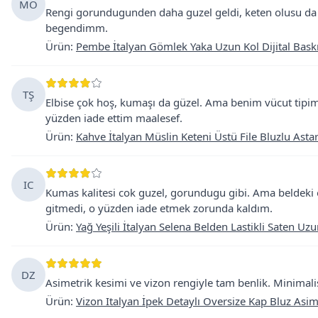
MO
Rengi gorundugunden daha guzel geldi, keten olusu da 
begendimm.
Ürün
:
Pembe İtalyan Gömlek Yaka Uzun Kol Dijital Baskıl
TŞ
Elbise çok hoş, kumaşı da güzel. Ama benim vücut tipim
yüzden iade ettim maalesef.
Ürün
:
Kahve İtalyan Müslin Keteni Üstü File Bluzlu Astar
IC
Kumas kalitesi cok guzel, gorundugu gibi. Ama beldeki 
gitmedi, o yüzden iade etmek zorunda kaldım.
Ürün
:
Yağ Yeşili İtalyan Selena Belden Lastikli Saten Uzu
DZ
Asimetrik kesimi ve vizon rengiyle tam benlik. Minimalis
Ürün
:
Vizon Italyan İpek Detaylı Oversize Kap Bluz Asi