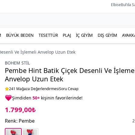
ElbiseBul'da S
M
BÜYÜK BEDEN
TESETTÜR
PLAJ
İÇ GIYIM
DIŞ GIYIM
AYAKK
Desenli Ve İşlemeli Anvelop Uzun Etek
BOHEM STIL
Pembe Hint Batik Çiçek Desenli Ve İşlemel
Anvelop Uzun Etek
241 Mağaza Değerlendirmesi
Soru Cevap
Şimdiden
50+
kişinin favorilerinde!
1.799,00₺
Renk
:
Pembe
2