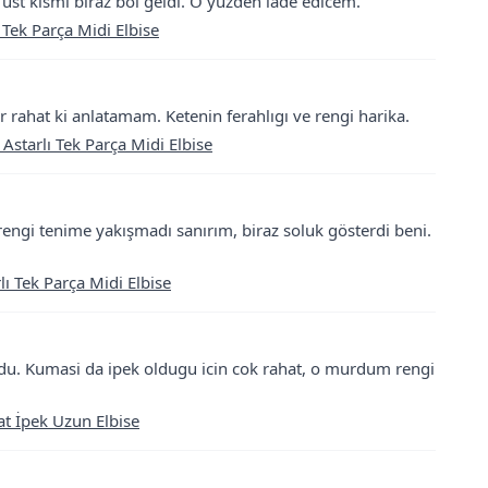
üst kısmı biraz bol geldi. O yüzden iade edicem.
 Tek Parça Midi Elbise
rahat ki anlatamam. Ketenin ferahlıgı ve rengi harika.
 Astarlı Tek Parça Midi Elbise
rengi tenime yakışmadı sanırım, biraz soluk gösterdi beni.
lı Tek Parça Midi Elbise
rdu. Kumasi da ipek oldugu icin cok rahat, o murdum rengi
t İpek Uzun Elbise