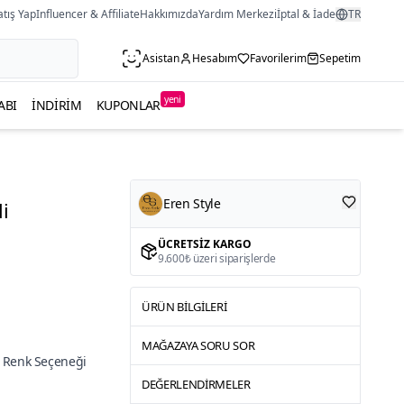
atış Yap
Influencer & Affiliate
Hakkımızda
Yardım Merkezi
İptal & İade
TR
Asistan
Hesabım
Favorilerim
Sepetim
yeni
ABI
İNDIRIM
KUPONLAR
Eren Style
i
ÜCRETSIZ KARGO
9.600₺ üzeri siparişlerde
ÜRÜN BILGILERI
MAĞAZAYA SORU SOR
 Renk Seçeneği
DEĞERLENDIRMELER