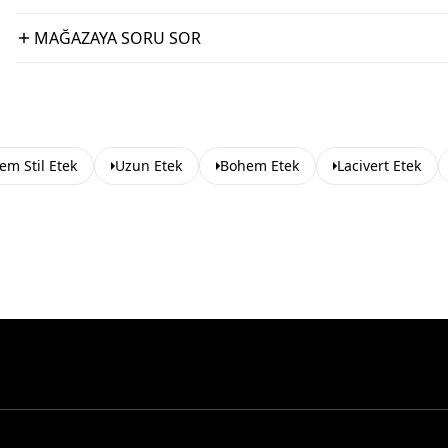
MAĞAZAYA SORU SOR
em Stil Etek
Uzun Etek
Bohem Etek
Lacivert Etek