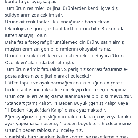
konforlu yürüyüş sağlar.
Tüm ürün resimleri orijinal ürünlerden kendi iç ve dış
stüdyolarımızda çekilmiştir.
Ürüne ait renk tonları, kullandığınız cihazın ekran
teknolojisine göre çok hafif farklı görünebilir, Bu konuda
lütfen anlayışlı olun.
Daha fazla fotoğraf görüntülemek için ürünü satın almış
müşterilerimizin geri bildirimlerini okuyabilirsiniz.
Ürünün teknik özellikleri ve malzemeleri detaylıca 'Ürün
Özellikleri' alanında belirtilmiştir.
Tüm ürünlerimiz faturalıdır. Siparişiniz sonrası faturanız e-
posta adresinize dijital olarak iletilecektir.
Lütfen topuk ve ayak parmağınızın uzunluğunu ölçerek
beden tablosunu dikkatlice inceleyip doğru seçim yapınız.
Ürün özellikleri ve açıklama alanında kalıp bilgisi mevcuttur.
"Standart (tam) Kalıp", "1 Beden Büyük (geniş) Kalıp" veya
"1 Beden Küçük (dar) Kalıp" olarak yazmaktadır.
Eğer ayağınızın genişliği normalden daha geniş veya taraklı
ayak yapısına sahipseniz, 1 beden büyük tercih edebilirsiniz.
Ürünün beden tablosunu inceleyiniz.
Siparişiniz hazırlanırken kalite kontrol ve paketleme olmak