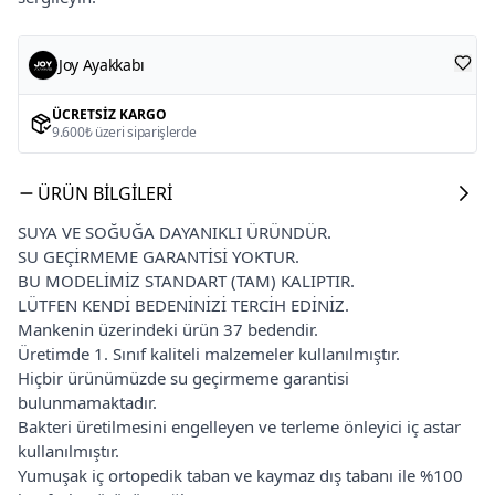
Joy Ayakkabı
ÜCRETSIZ KARGO
9.600₺ üzeri siparişlerde
ÜRÜN BILGILERI
SUYA VE SOĞUĞA DAYANIKLI ÜRÜNDÜR.
SU GEÇİRMEME GARANTİSİ YOKTUR.
BU MODELİMİZ STANDART (TAM) KALIPTIR.
LÜTFEN KENDİ BEDENİNİZİ TERCİH EDİNİZ.
Mankenin üzerindeki ürün 37 bedendir.
Üretimde 1. Sınıf kaliteli malzemeler kullanılmıştır.
Hiçbir ürünümüzde su geçirmeme garantisi
bulunmamaktadır.
Bakteri üretilmesini engelleyen ve terleme önleyici iç astar
kullanılmıştır.
Yumuşak iç ortopedik taban ve kaymaz dış tabanı ile %100