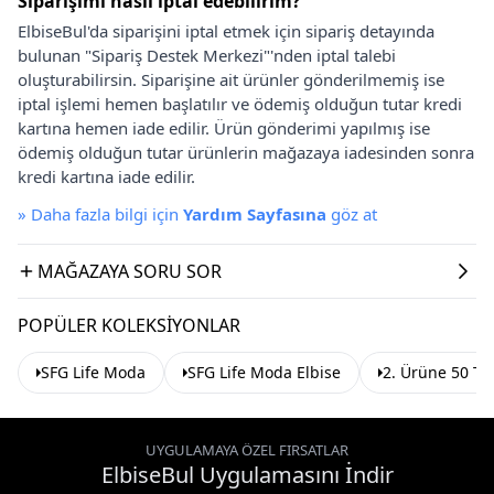
Siparişimi nasıl iptal edebilirim?
ElbiseBul'da siparişini iptal etmek için sipariş detayında
bulunan "Sipariş Destek Merkezi"'nden iptal talebi
oluşturabilirsin. Siparişine ait ürünler gönderilmemiş ise
iptal işlemi hemen başlatılır ve ödemiş olduğun tutar kredi
kartına hemen iade edilir. Ürün gönderimi yapılmış ise
ödemiş olduğun tutar ürünlerin mağazaya iadesinden sonra
kredi kartına iade edilir.
»
Daha fazla bilgi için
Yardım Sayfasına
göz at
MAĞAZAYA SORU SOR
POPÜLER KOLEKSIYONLAR
SFG Life Moda
SFG Life Moda Elbise
2. Ürüne 50 TL
UYGULAMAYA ÖZEL FIRSATLAR
ElbiseBul Uygulamasını İndir