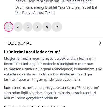
harika. Hem rahat hem şık. Kaliteside fena degil.
Ürün
:
Kahverengi Bisiklet Yaka Ve Likralı Yüsel Bel
İkili Penye Alt-üst Takım
1
2
3
4
5
İADE & İPTAL
Ürünlerimi nasıl iade ederim?
Müşterilerimizin memnuniyeti ve beklentileri bizim için
önemlidir. Herhangi bir nedenle siparişinden memnun
kalmazsan ürünlerini; orjinal ambalajında, kullanılmamış ve
etiketleri çıkarılmamış olması koşuluyla teslim aldığın
tarihten itibaren 14 gün içinde iade edebilirsin.
İade sürecini, hesabına giriş yaptıktan sonra "Siparişlerim"
alanından ilgili siparişe ulaşarak "Sipariş Destek Merkezi"
bölümünden gerçekleştirebilirsin.