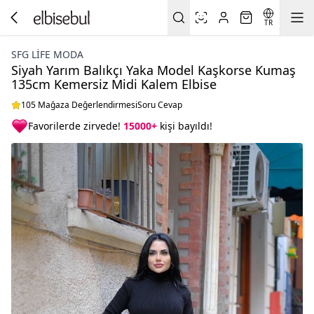
TR
SFG LIFE MODA
Siyah Yarım Balıkçı Yaka Model Kaşkorse Kumaş
135cm Kemersiz Midi Kalem Elbise
105 Mağaza Değerlendirmesi
Soru Cevap
Favorilerde zirvede!
15000+
kişi bayıldı!