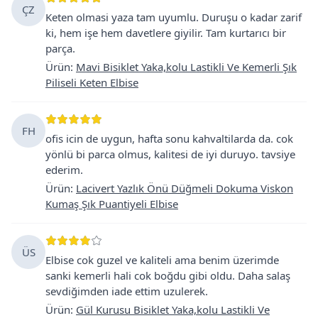
ÇZ
Keten olmasi yaza tam uyumlu. Duruşu o kadar zarif
ki, hem işe hem davetlere giyilir. Tam kurtarıcı bir
parça.
Ürün
:
Mavi Bisiklet Yaka,kolu Lastikli Ve Kemerli Şık
Piliseli Keten Elbise
FH
ofis icin de uygun, hafta sonu kahvaltilarda da. cok
yönlü bi parca olmus, kalitesi de iyi duruyo. tavsiye
ederim.
Ürün
:
Lacivert Yazlık Önü Düğmeli Dokuma Viskon
Kumaş Şık Puantiyeli Elbise
ÜS
Elbise cok guzel ve kaliteli ama benim üzerimde
sanki kemerli hali cok boğdu gibi oldu. Daha salaş
sevdiğimden iade ettim uzulerek.
Ürün
:
Gül Kurusu Bisiklet Yaka,kolu Lastikli Ve