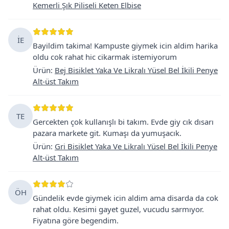
Kemerli Şık Piliseli Keten Elbise
İE
Bayildim takima! Kampuste giymek icin aldim harika
oldu cok rahat hic cikarmak istemiyorum
Ürün
:
Bej Bisiklet Yaka Ve Likralı Yüsel Bel İkili Penye
Alt-üst Takım
TE
Gercekten çok kullanışlı bi takım. Evde giy cık dısarı
pazara markete git. Kumaşı da yumuşacık.
Ürün
:
Gri Bisiklet Yaka Ve Likralı Yüsel Bel İkili Penye
Alt-üst Takım
ÖH
Gündelik evde giymek icin aldim ama disarda da cok
rahat oldu. Kesimi gayet guzel, vucudu sarmıyor.
Fiyatına göre begendim.