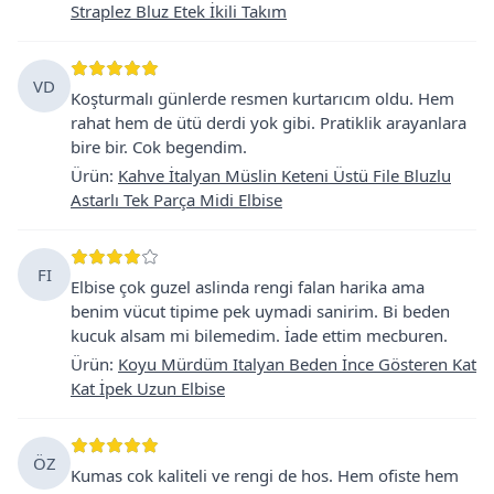
Straplez Bluz Etek İkili Takım
VD
Koşturmalı günlerde resmen kurtarıcım oldu. Hem
rahat hem de ütü derdi yok gibi. Pratiklik arayanlara
bire bir. Cok begendim.
Ürün
:
Kahve İtalyan Müslin Keteni Üstü File Bluzlu
Astarlı Tek Parça Midi Elbise
FI
Elbise çok guzel aslinda rengi falan harika ama
benim vücut tipime pek uymadi sanirim. Bi beden
kucuk alsam mi bilemedim. İade ettim mecburen.
Ürün
:
Koyu Mürdüm Italyan Beden İnce Gösteren Kat
Kat İpek Uzun Elbise
ÖZ
Kumas cok kaliteli ve rengi de hos. Hem ofiste hem