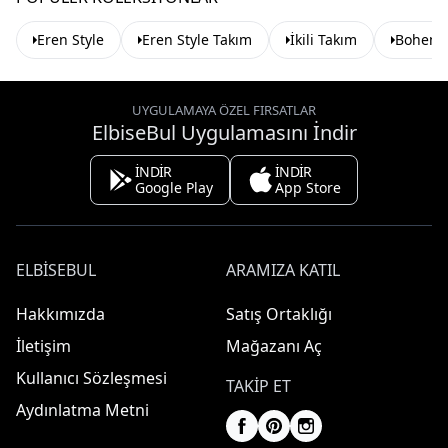
Eren Style
Eren Style Takım
İkili Takım
Bohem 
UYGULAMAYA ÖZEL FIRSATLAR
ElbiseBul Uygulamasını İndir
İNDİR
İNDİR
Google Play
App Store
ELBISEBUL
ARAMIZA KATIL
Hakkımızda
Satış Ortaklığı
İletişim
Mağazanı Aç
Kullanıcı Sözleşmesi
TAKIP ET
Aydınlatma Metni