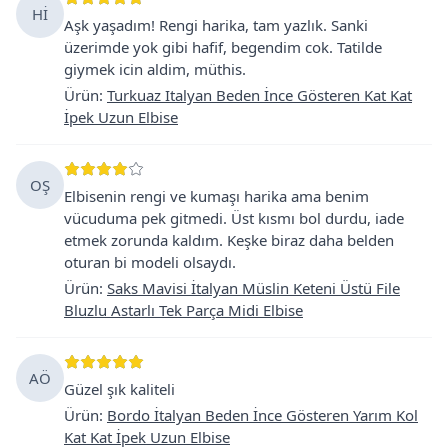
Hİ
Aşk yaşadım! Rengi harika, tam yazlık. Sanki
üzerimde yok gibi hafif, begendim cok. Tatilde
giymek icin aldim, müthis.
Ürün
:
Turkuaz Italyan Beden İnce Gösteren Kat Kat
İpek Uzun Elbise
OŞ
Elbisenin rengi ve kumaşı harika ama benim
vücuduma pek gitmedi. Üst kısmı bol durdu, iade
etmek zorunda kaldım. Keşke biraz daha belden
oturan bi modeli olsaydı.
Ürün
:
Saks Mavisi İtalyan Müslin Keteni Üstü File
Bluzlu Astarlı Tek Parça Midi Elbise
AÖ
Güzel şık kaliteli
Ürün
:
Bordo İtalyan Beden İnce Gösteren Yarım Kol
Kat Kat İpek Uzun Elbise