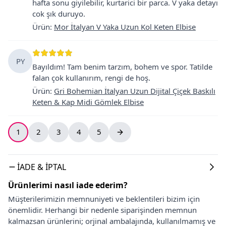
hafta sonu giyilebilir, kurtarici bir parca. V yaka detayı
cok şık duruyo.
Ürün
:
Mor İtalyan V Yaka Uzun Kol Keten Elbise
PY
Bayıldım! Tam benim tarzım, bohem ve spor. Tatilde
falan çok kullanırım, rengi de hoş.
Ürün
:
Gri Bohemian İtalyan Uzun Dijital Çiçek Baskılı
Keten & Kap Midi Gömlek Elbise
1
2
3
4
5
İADE & İPTAL
Ürünlerimi nasıl iade ederim?
Müşterilerimizin memnuniyeti ve beklentileri bizim için
önemlidir. Herhangi bir nedenle siparişinden memnun
kalmazsan ürünlerini; orjinal ambalajında, kullanılmamış ve