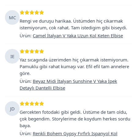
MC
Rengi ve duruşu harikaa. Üstümden hiç cikarmak
istemiyorum, cok rahat. Tam istedigim gibi biseydi.
Ürün
:
Camel İtalyan V Yaka Uzun Kol Keten Elbise
IE
Yaz sıcagında üzerimden hiç çıkarmak istemiyorum.
Pamuklu gibi rahat kumaşı var. Efil efil tam annelere
göre.
Ürün
:
Beyaz Midi İtalyan Sunshine V Yaka İpek
Detaylı Dantelli Elbise
JD
Gercekten fotodaki gibi geldi. Üstüme de tam oldu,
çok begendim. Storylerime de koydum herkes sordu
baya.
Ürün
:
Renkli Bohem Gypsy Fırfırlı Ispanyol Kol