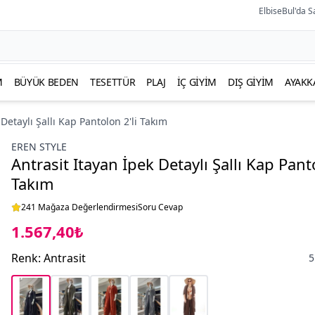
ElbiseBul'da S
M
BÜYÜK BEDEN
TESETTÜR
PLAJ
İÇ GIYIM
DIŞ GIYIM
AYAKK
 Detaylı Şallı Kap Pantolon 2'li Takım
EREN STYLE
Antrasit Itayan İpek Detaylı Şallı Kap Panto
Takım
241 Mağaza Değerlendirmesi
Soru Cevap
1.567,40₺
Renk
:
Antrasit
5