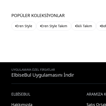
POPÜLER KOLEKSIYONLAR
Eren Style
Eren Style Takım
İkili Takım
Bo
UYGULAMAYA ÖZEL FIRSATLAR
ElbiseBul Uygulamasını İndir
ELBISEBUL
ARAMIZA K
Hakkımızda
Satış Ortak