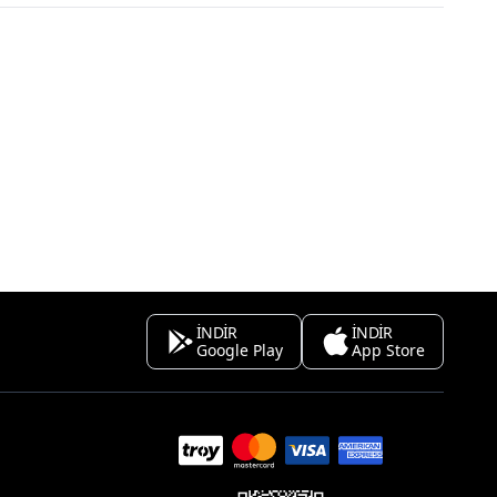
İNDİR
İNDİR
Google Play
App Store