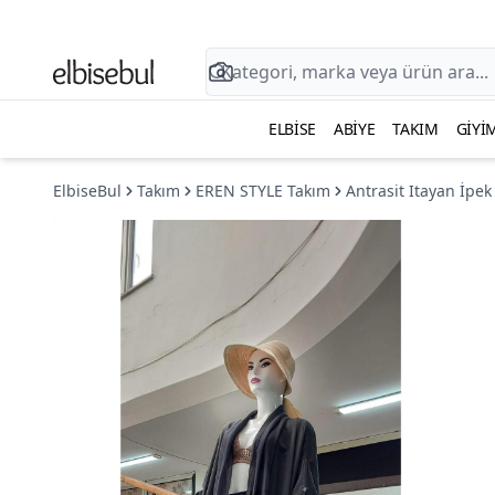
ELBISE
ABIYE
TAKIM
GIYI
ElbiseBul
Takım
EREN STYLE Takım
Antrasit Itayan İpek