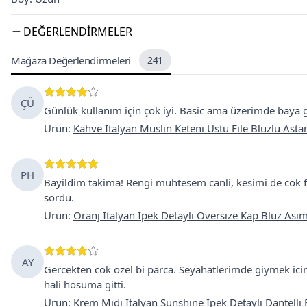
DEĞERLENDIRMELER
Mağaza Değerlendirmeleri
241
ÇÜ
Günlük kullanım için çok iyi. Basic ama üzerimde baya 
Ürün
:
Kahve İtalyan Müslin Keteni Üstü File Bluzlu Astar
PH
Bayildim takima! Rengi muhtesem canli, kesimi de cok fa
sordu.
Ürün
:
Oranj Italyan İpek Detaylı Oversize Kap Bluz Asi
AY
Gercekten cok ozel bi parca. Seyahatlerimde giymek icin
hali hosuma gitti.
Ürün
:
Krem Midi İtalyan Sunshıne İpek Detaylı Dantelli 