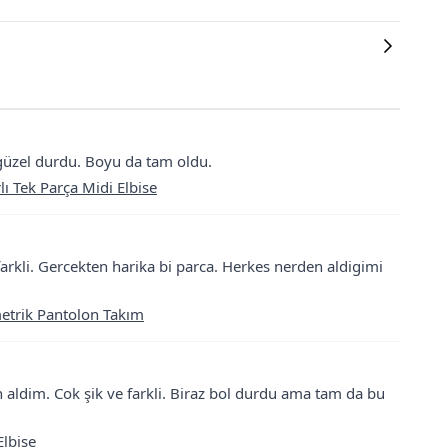
güzel durdu. Boyu da tam oldu.
lı Tek Parça Midi Elbise
rkli. Gercekten harika bi parca. Herkes nerden aldigimi
metrik Pantolon Takım
 aldim. Cok şik ve farkli. Biraz bol durdu ama tam da bu
Elbise