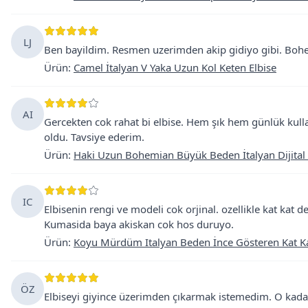
LJ
Ben bayildim. Resmen uzerimden akip gidiyo gibi. Bohem
Ürün
:
Camel İtalyan V Yaka Uzun Kol Keten Elbise
AI
Gercekten cok rahat bi elbise. Hem şık hem günlük kul
oldu. Tavsiye ederim.
Ürün
:
Haki Uzun Bohemian Büyük Beden İtalyan Dijital 
IC
Elbisenin rengi ve modeli cok orjinal. ozellikle kat kat de
Kumasida baya akiskan cok hos duruyo.
Ürün
:
Koyu Mürdüm Italyan Beden İnce Gösteren Kat Ka
ÖZ
Elbiseyi giyince üzerimden çıkarmak istemedim. O kadar 