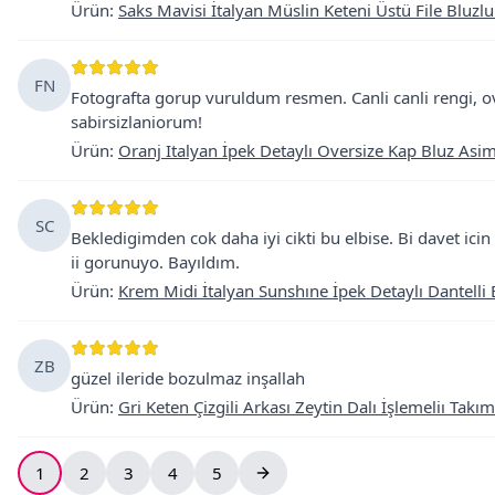
Ürün
:
Saks Mavisi İtalyan Müslin Keteni Üstü File Bluzlu
FN
Fotografta gorup vuruldum resmen. Canli canli rengi, ov
sabirsizlaniorum!
Ürün
:
Oranj Italyan İpek Detaylı Oversize Kap Bluz Asi
SC
Bekledigimden cok daha iyi cikti bu elbise. Bi davet ici
ii gorunuyo. Bayıldım.
Ürün
:
Krem Midi İtalyan Sunshıne İpek Detaylı Dantelli 
ZB
güzel ileride bozulmaz inşallah
Ürün
:
Gri Keten Çizgili Arkası Zeytin Dalı İşlemeliı Takım
1
2
3
4
5