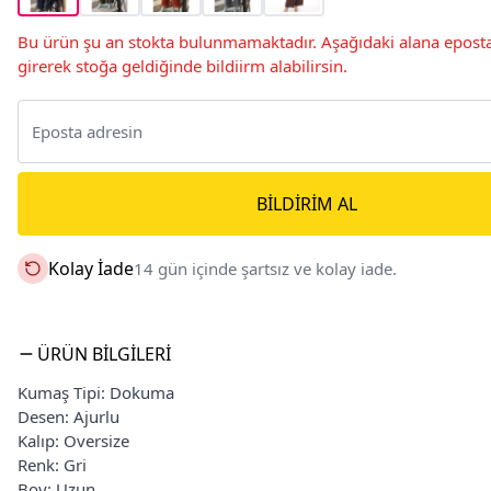
Bu ürün şu an stokta bulunmamaktadır. Aşağıdaki alana eposta
girerek stoğa geldiğinde bildiirm alabilirsin.
BILDIRIM AL
Kolay İade
14 gün içinde şartsız ve kolay iade.
ÜRÜN BILGILERI
Kumaş Tipi: Dokuma
Desen: Ajurlu
Kalıp: Oversize
Renk: Gri
Boy: Uzun