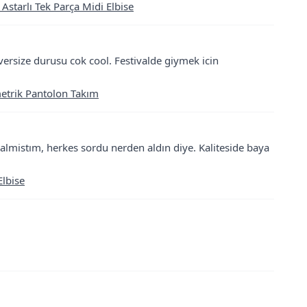
 Astarlı Tek Parça Midi Elbise
ersize durusu cok cool. Festivalde giymek icin
metrik Pantolon Takım
n almistım, herkes sordu nerden aldın diye. Kaliteside baya
Elbise