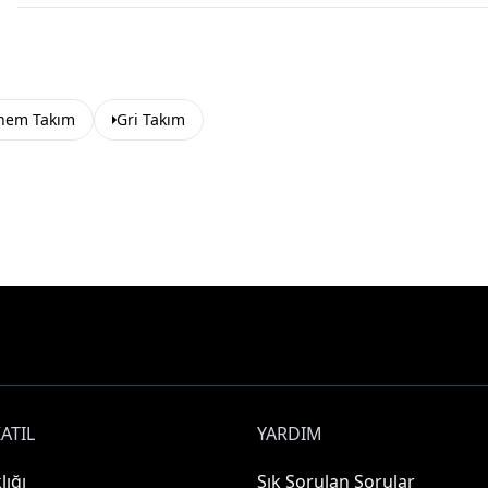
hem Takım
Gri Takım
ATIL
YARDIM
lığı
Sık Sorulan Sorular