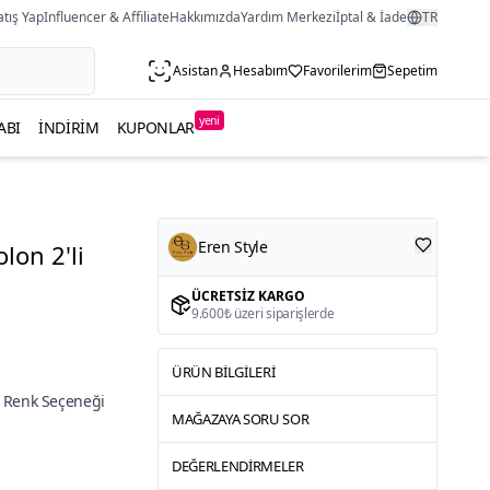
atış Yap
Influencer & Affiliate
Hakkımızda
Yardım Merkezi
İptal & İade
TR
Asistan
Hesabım
Favorilerim
Sepetim
yeni
ABI
İNDIRIM
KUPONLAR
Eren Style
lon 2'li
ÜCRETSIZ KARGO
9.600₺ üzeri siparişlerde
ÜRÜN BILGILERI
 Renk Seçeneği
MAĞAZAYA SORU SOR
DEĞERLENDIRMELER