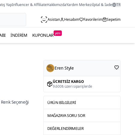
atış Yap
Influencer & Affiliate
Hakkımızda
Yardım Merkezi
İptal & İade
TR
Asistan
Hesabım
Favorilerim
Sepetim
yeni
ABI
İNDIRIM
KUPONLAR
Eren Style
ÜCRETSIZ KARGO
9.600₺ üzeri siparişlerde
 Renk Seçeneği
ÜRÜN BILGILERI
MAĞAZAYA SORU SOR
DEĞERLENDIRMELER