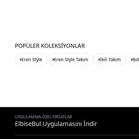
POPÜLER KOLEKSIYONLAR
Eren Style
Eren Style Takım
İkili Takım
Bo
UYGULAMAYA ÖZEL FIRSATLAR
ElbiseBul Uygulamasını İndir