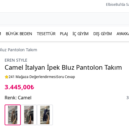
ElbiseBul'da S
M
BÜYÜK BEDEN
TESETTÜR
PLAJ
İÇ GIYIM
DIŞ GIYIM
AYAKK
Bluz Pantolon Takım
EREN STYLE
Camel İtalyan İpek Bluz Pantolon Takım
241 Mağaza Değerlendirmesi
Soru Cevap
3.445,00₺
Renk
:
Camel
3