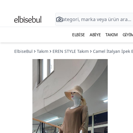
ELBISE
ABIYE
TAKIM
GIYI
ElbiseBul
Takım
EREN STYLE Takım
Camel İtalyan İpek 