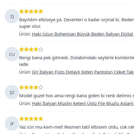
ZJ
Bayıldım elbiseye ya. Desenleri o kadar orjinal ki. Bede
super olur.
Ürün
:
Haki Uzun Bohemian Büyük Beden İtalyan Dijital 
CU
Rengi bana pek gitmedi. Dolabimdaki seylerle kombinl
iade.
Ürün
:
Gri İtalyan Fisto Detaylı Keten Pantolon Ceket Ta
ŞZ
Model guzel hos ama rengi bana giden bi renk deilmis 
Ürün
:
Haki İtalyan Müslin Keteni Üstü File Bluzlu Astarlı
IF
Yaz icin mu-kem-mel! Resmen tatil elbisem oldu, cok rah