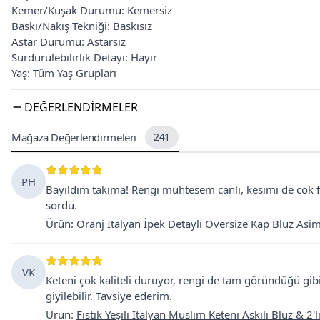
Kemer/Kuşak Durumu: Kemersiz
Baskı/Nakış Tekniği: Baskısız
Astar Durumu: Astarsız
Sürdürülebilirlik Detayı: Hayır
Yaş: Tüm Yaş Grupları
DEĞERLENDIRMELER
Mağaza Değerlendirmeleri
241
PH
Bayildim takima! Rengi muhtesem canli, kesimi de cok fa
sordu.
Ürün
:
Oranj Italyan İpek Detaylı Oversize Kap Bluz Asi
VK
Keteni çok kaliteli duruyor, rengi de tam göründüğü gi
giyilebilir. Tavsiye ederim.
Ürün
:
Fıstık Yeşili İtalyan Müslim Keteni Askılı Bluz & 2'