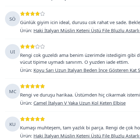
SÖ
Günlük giyim icin ideal, durusu cok rahat ve sade. Bekle
Ürün
:
Haki İtalyan Müslin Keteni Üstü File Bluzlu Astarlı
UI
Rengi cok guzeldı ama benim üzerimde istedigim gibi 
vücut tipime uymadı sanırım. O yuzden iade ettim.
Ürün
:
Koyu Sarı Uzun Italyan Beden İnce Gösteren Kat Sı
MC
Rengi ve duruşu harikaa. Üstümden hiç cikarmak istemiy
Ürün
:
Camel İtalyan V Yaka Uzun Kol Keten Elbise
KU
Kumaşı muhteşem, tam yazlık bi parça. Rengi de çok ho
Ürün
:
Haki İtalyan Müslin Keteni Üstü File Bluzlu Astarlı