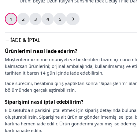
Ürün
:
Beyaz Uzun İtalyan Sunshıne İpek Detaylı File Dant
1
2
3
4
5
İADE & İPTAL
Ürünlerimi nasıl iade ederim?
Müşterilerimizin memnuniyeti ve beklentileri bizim için önem
kalmazsan ürünlerini; orjinal ambalajında, kullanılmamış ve eti
tarihten itibaren 14 gün içinde iade edebilirsin.
İade sürecini, hesabına giriş yaptıktan sonra "Siparişlerim" alan
bölümünden gerçekleştirebilirsin.
Siparişimi nasıl iptal edebilirim?
ElbiseBul'da siparişini iptal etmek için sipariş detayında bulun
oluşturabilirsin. Siparişine ait ürünler gönderilmemiş ise iptal
kartına hemen iade edilir. Ürün gönderimi yapılmış ise ödemi
kartına iade edilir.