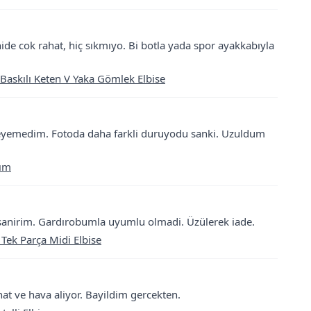
nide cok rahat, hiç sıkmıyo. Bi botla yada spor ayakkabıyla
Baskılı Keten V Yaka Gömlek Elbise
eyemedim. Fotoda daha farkli duruyodu sanki. Uzuldum
kım
sanirim. Gardırobumla uyumlu olmadi. Üzülerek iade.
 Tek Parça Midi Elbise
at ve hava aliyor. Bayildim gercekten.