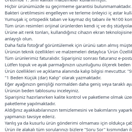
Hiçbir ürünümüzde su geçirmeme garantisi bulunmamaktadır.
Bakteri üretilmesini engelleyen ve terleme önleyici iç astar kulla
Yumuşak iç ortopedik taban ve kaymaz dış tabanı ile %100 kon
Tüm ürün resimleri orijinal ürünlerden kendi iç ve dış stüdyolar
Ürüne ait renk tonları, kullandığınız cihazın ekran teknolojisine
anlayışlı olun.
Daha fazla fotoğraf görüntülemek için ürünü satın almış müşteril
Ürünün teknik özellikleri ve malzemeleri detaylıca 'Ürün Özellikle
Tüm ürünlerimiz faturalıdır. Siparişiniz sonrası faturanız e-posta 
Lütfen topuk ve ayak parmağınızın uzunluğunu ölçerek beden t
Ürün özellikleri ve açıklama alanında kalıp bilgisi mevcuttur. "
"1 Beden Küçük (dar) Kalıp" olarak yazmaktadır.
Eğer ayağınızın genişliği normalden daha geniş veya taraklı aya
Ürünün beden tablosunu inceleyiniz.
Siparişiniz hazırlanırken kalite kontrol ve paketleme olmak ü
paketleme yapılmaktadır.
Aldığınız ayakkabılarınızın temizlemesini ve bakımlarını yapa
yapmanızı tavsiye ederiz.
Yanlış ya da kusurlu ürün gönderimi olmaması için oldukça çaba 
Ürün ile alakalı tüm sorularınızı bizlere "Soru Sor" kısmından