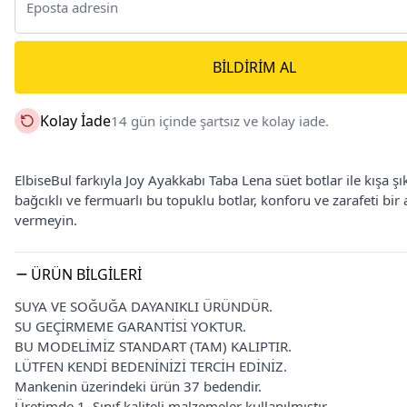
BILDIRIM AL
Kolay İade
14 gün içinde şartsız ve kolay iade.
ElbiseBul farkıyla Joy Ayakkabı Taba Lena süet botlar ile kışa şı
bağcıklı ve fermuarlı bu topuklu botlar, konforu ve zarafeti bir 
vermeyin.
ÜRÜN BILGILERI
SUYA VE SOĞUĞA DAYANIKLI ÜRÜNDÜR.
SU GEÇİRMEME GARANTİSİ YOKTUR.
BU MODELİMİZ STANDART (TAM) KALIPTIR.
LÜTFEN KENDİ BEDENİNİZİ TERCİH EDİNİZ.
Mankenin üzerindeki ürün 37 bedendir.
Üretimde 1. Sınıf kaliteli malzemeler kullanılmıştır.