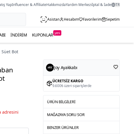
atış Yap
Influencer & Affiliate
Hakkımızda
Yardım Merkezi
İptal & İade
TR
Asistan
Hesabım
Favorilerim
Sepetim
yeni
ABI
İNDIRIM
KUPONLAR
 Süet Bot
Joy Ayakkabı
Taban
ot
ÜCRETSIZ KARGO
9.600₺ üzeri siparişlerde
ÜRÜN BILGILERI
 adresini
MAĞAZAYA SORU SOR
BENZER ÜRÜNLER