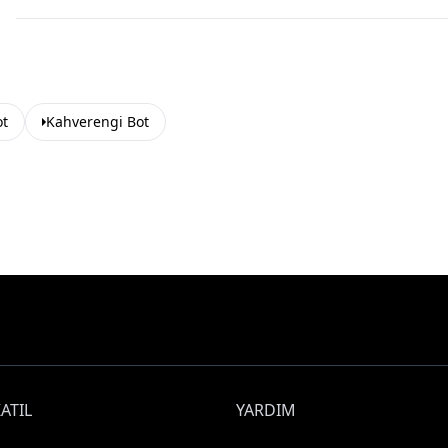
ot
Kahverengi Bot
ATIL
YARDIM