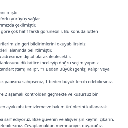
nılmıştır.
forlu yürüyüş sağlar.
ımızda çekilmiştir.
 göre çok hafif farklı görünebilir, Bu konuda lütfen
erimizin geri bildirimlerini okuyabilirsiniz.
ri' alanında belirtilmiştir.
adresinize dijital olarak iletilecektir.
ablosunu dikkatlice inceleyip doğru seçim yapınız.
Standart (tam) Kalıp", "1 Beden Büyük (geniş) Kalıp" veya
k yapısına sahipseniz, 1 beden büyük tercih edebilirsiniz.
zere 2 aşamalı kontrolden geçmekte ve kusursuz bir
rken ayakkabı temizleme ve bakım ürünlerini kullanarak
sarf ediyoruz. Bize güvenin ve alışverişin keyfini çıkarın.
 iletebilirsiniz. Cevaplamaktan memnuniyet duyacağız.