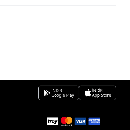
İNDİR
İNDİR
Google Play
App Store