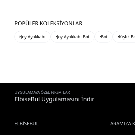
POPÜLER KOLEKSIYONLAR
Joy Ayakkabı
Joy Ayakkabı Bot
Bot
Kışlık B
UYGULAMAYA ÖZEL FIRSATLAR
ElbiseBul Uygulamasını İndir
ELBISEBUL
ARAMIZA K