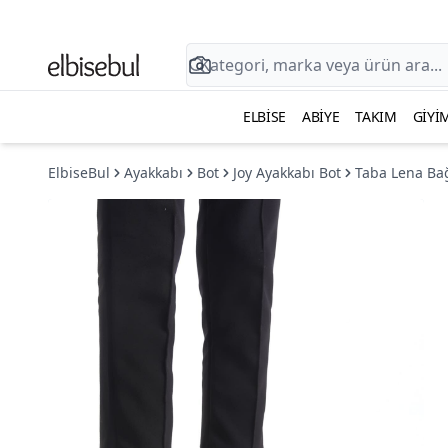
ELBISE
ABIYE
TAKIM
GIYI
ElbiseBul
Ayakkabı
Bot
Joy Ayakkabı Bot
Taba Lena Bağ