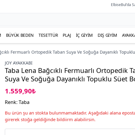
ElbiseBul'da S
M
BÜYÜK BEDEN
TESETTÜR
PLAJ
İÇ GIYIM
DIŞ GIYIM
AYAKK
cıklı Fermuarlı Ortopedik Taban Suya Ve Soğuğa Dayanıklı Topuklu
JOY AYAKKABI
Taba Lena Bağcıklı Fermuarlı Ortopedik 
Suya Ve Soğuğa Dayanıklı Topuklu Süet B
1.559,90₺
Renk
:
Taba
Bu ürün şu an stokta bulunmamaktadır. Aşağıdaki alana eposta
girerek stoğa geldiğinde bildiirm alabilirsin.