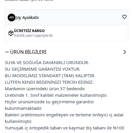
Joy Ayakkabı
ÜCRETSIZ KARGO
9.600₺ üzeri siparişlerde
ÜRÜN BILGILERI
SUYA VE SOĞUĞA DAYANIKLI ÜRÜNDÜR.
SU GEÇİRMEME GARANTİSİ YOKTUR.
BU MODELİMİZ STANDART (TAM) KALIPTIR.
LÜTFEN KENDİ BEDENİNİZİ TERCİH EDİNİZ.
Mankenin üzerindeki ürün 37 bedendir.
Üretimde 1. Sınıf kaliteli malzemeler kullanılmıştır.
Hiçbir ürünümüzde su geçirmeme garantisi
bulunmamaktadır.
Bakteri üretilmesini engelleyen ve terleme önleyici iç astar
kullanılmıştır.
Yumuşak iç ortopedik taban ve kaymaz dış tabanı ile %100