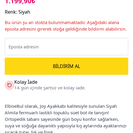
1.199,90₺
Renk
:
Siyah
Bu ürün şu an stokta bulunmamaktadır. Aşağıdaki alana
eposta adresini girerek stoğa geldiğinde bildiirm alabilirsin.
BILDIRIM AL
Kolay İade
14 gün içinde şartsız ve kolay iade.
ElbiseBul olarak, Joy Ayakkabı kalitesiyle sunulan Siyah
Almila fermuarlı lastikli topuklu süet bot ile tanışın!
Ortopedik tabanı sayesinde gün boyu konfor sağlarken,
suya ve soğuğa dayanıklı yapısıyla kış aylarında ayaklarınızı
sıcacık tutar. Şık ve fonk