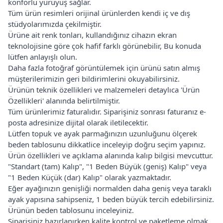
konforlu yürüyüş sağlar.
Tüm ürün resimleri orijinal ürünlerden kendi iç ve dış
stüdyolarımızda çekilmiştir.
Ürüne ait renk tonları, kullandığınız cihazın ekran
teknolojisine göre çok hafif farklı görünebilir, Bu konuda
lütfen anlayışlı olun.
Daha fazla fotoğraf görüntülemek için ürünü satın almış
müşterilerimizin geri bildirimlerini okuyabilirsiniz.
Ürünün teknik özellikleri ve malzemeleri detaylıca 'Ürün
Özellikleri' alanında belirtilmiştir.
Tüm ürünlerimiz faturalıdır. Siparişiniz sonrası faturanız e-
posta adresinize dijital olarak iletilecektir.
Lütfen topuk ve ayak parmağınızın uzunluğunu ölçerek
beden tablosunu dikkatlice inceleyip doğru seçim yapınız.
Ürün özellikleri ve açıklama alanında kalıp bilgisi mevcuttur.
"Standart (tam) Kalıp", "1 Beden Büyük (geniş) Kalıp" veya
"1 Beden Küçük (dar) Kalıp" olarak yazmaktadır.
Eğer ayağınızın genişliği normalden daha geniş veya taraklı
ayak yapısına sahipseniz, 1 beden büyük tercih edebilirsiniz.
Ürünün beden tablosunu inceleyiniz.
Siparişiniz hazırlanırken kalite kontrol ve paketleme olmak