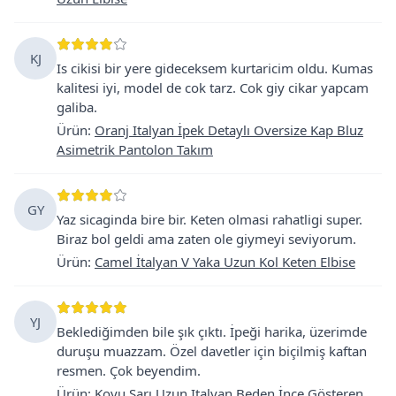
KJ
Is cikisi bir yere gideceksem kurtaricim oldu. Kumas
kalitesi iyi, model de cok tarz. Cok giy cikar yapcam
galiba.
Ürün
:
Oranj Italyan İpek Detaylı Oversize Kap Bluz
Asimetrik Pantolon Takım
GY
Yaz sicaginda bire bir. Keten olmasi rahatligi super.
Biraz bol geldi ama zaten ole giymeyi seviyorum.
Ürün
:
Camel İtalyan V Yaka Uzun Kol Keten Elbise
YJ
Beklediğimden bile şık çıktı. İpeği harika, üzerimde
duruşu muazzam. Özel davetler için biçilmiş kaftan
resmen. Çok beyendim.
Ürün
:
Koyu Sarı Uzun Italyan Beden İnce Gösteren