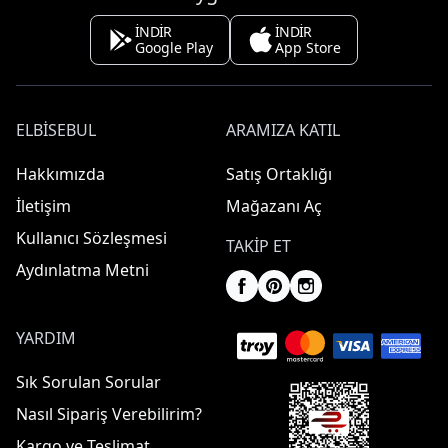
İNDİR
İNDİR
Google Play
App Store
ELBISEBUL
ARAMIZA KATIL
Hakkımızda
Satış Ortaklığı
İletişim
Mağazanı Aç
Kullanıcı Sözleşmesi
TAKIP ET
Aydınlatma Metni
YARDIM
Sık Sorulan Sorular
Nasıl Sipariş Verebilirim?
Kargo ve Teslimat