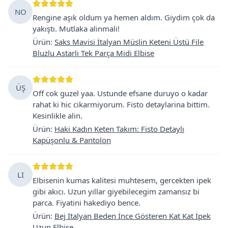
NO
Rengine aşık oldum ya hemen aldım. Giydim çok da
yakıştı. Mutlaka alinmali!
Ürün
:
Saks Mavisi İtalyan Müslin Keteni Üstü File
Bluzlu Astarlı Tek Parça Midi Elbise
ÜŞ
Off cok guzel yaa. Ustunde efsane duruyo o kadar
rahat ki hic cikarmiyorum. Fisto detaylarina bittim.
Kesinlikle alin.
Ürün
:
Haki Kadın Keten Takım: Fisto Detaylı
Kapüşonlu & Pantolon
LI
Elbisenin kumas kalitesi muhtesem, gercekten ipek
gibi akıcı. Uzun yillar giyebilecegim zamansız bi
parca. Fiyatini hakediyo bence.
Ürün
:
Bej Italyan Beden İnce Gösteren Kat Kat İpek
Uzun Elbise