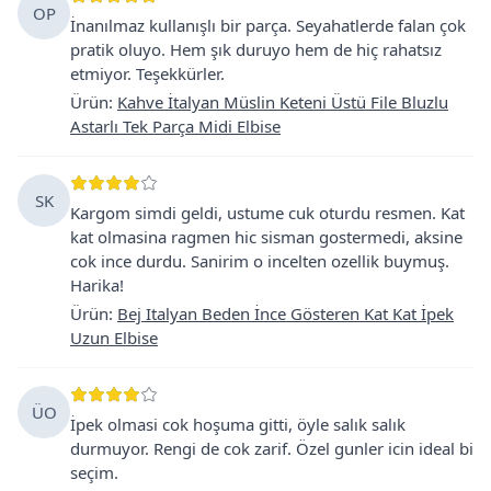
OP
İnanılmaz kullanışlı bir parça. Seyahatlerde falan çok
pratik oluyo. Hem şık duruyo hem de hiç rahatsız
etmiyor. Teşekkürler.
Ürün
:
Kahve İtalyan Müslin Keteni Üstü File Bluzlu
Astarlı Tek Parça Midi Elbise
SK
Kargom simdi geldi, ustume cuk oturdu resmen. Kat
kat olmasina ragmen hic sisman gostermedi, aksine
cok ince durdu. Sanirim o incelten ozellik buymuş.
Harika!
Ürün
:
Bej Italyan Beden İnce Gösteren Kat Kat İpek
Uzun Elbise
ÜO
İpek olmasi cok hoşuma gitti, öyle salık salık
durmuyor. Rengi de cok zarif. Özel gunler icin ideal bi
seçim.