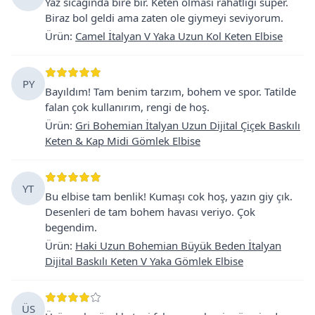
Yaz sicaginda bire bir. Keten olmasi rahatligi super.
Biraz bol geldi ama zaten ole giymeyi seviyorum.
Ürün
:
Camel İtalyan V Yaka Uzun Kol Keten Elbise
PY
Bayıldım! Tam benim tarzım, bohem ve spor. Tatilde
falan çok kullanırım, rengi de hoş.
Ürün
:
Gri Bohemian İtalyan Uzun Dijital Çiçek Baskılı
Keten & Kap Midi Gömlek Elbise
YT
Bu elbise tam benlik! Kumaşı cok hoş, yazın giy çık.
Desenleri de tam bohem havası veriyo. Çok
begendim.
Ürün
:
Haki Uzun Bohemian Büyük Beden İtalyan
Dijital Baskılı Keten V Yaka Gömlek Elbise
ÜS