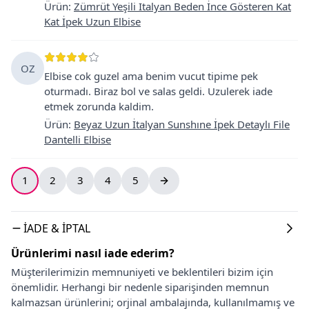
Ürün
:
Zümrüt Yeşili Italyan Beden İnce Gösteren Kat
Kat İpek Uzun Elbise
OZ
Elbise cok guzel ama benim vucut tipime pek
oturmadı. Biraz bol ve salas geldi. Uzulerek iade
etmek zorunda kaldim.
Ürün
:
Beyaz Uzun İtalyan Sunshıne İpek Detaylı File
Dantelli Elbise
1
2
3
4
5
İADE & İPTAL
Ürünlerimi nasıl iade ederim?
Müşterilerimizin memnuniyeti ve beklentileri bizim için
önemlidir. Herhangi bir nedenle siparişinden memnun
kalmazsan ürünlerini; orjinal ambalajında, kullanılmamış ve