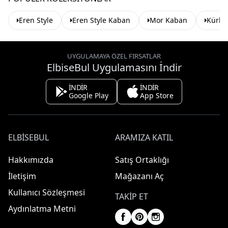
Eren Style
Eren Style Kaban
Mor Kaban
Kürk 
UYGULAMAYA ÖZEL FIRSATLAR
ElbiseBul Uygulamasını İndir
İNDİR
İNDİR
Google Play
App Store
ELBISEBUL
ARAMIZA KATIL
Hakkımızda
Satış Ortaklığı
İletişim
Mağazanı Aç
Kullanıcı Sözleşmesi
TAKIP ET
Aydınlatma Metni