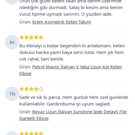
Ürün çok güzel keteni falan ama benim üzerimde
istediğim gibi durmadı. Salaş bi kesim ama benim
vücut tipime uymadı sanırım. O yüzden iade.
Ürün
:
Krem Asimetrik Keten Takım
İH
Bu elbiseyi o kadar begendim ki anlatamam. Keten
dokusu harika yazın baya serin tutar. Hem şık hem
cok rahat, tam benlik.
Ürün
:
Petrol Mavisi İtalyan V Yaka Uzun Kol Keten
Elbise
TN
Sade ve sik bi parca. Hem gunluk hem ozel gunlerde
kullanilabilir. Gardirobuma iyi uyum sagladi.
Ürün
:
Beyaz Uzun İtalyan Sunshıne İpek Detaylı File
Dantelli Elbise