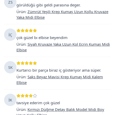
ZS
görüldüğü gibi geldi parasına deger.
Ürün
:
Zümrüt Yeşili Krep Kumaş Uzun Kollu Kruvaze
Yaka Midi Elbise
İÇ
çok güzel bı elbise beyendim
Ürün
:
Siyah Kruvaze Yaka Uzun Kol Ecrin Kumaş Midi
Elbise
SK
Kurtarıcı bir parça biraz iç gösteriyor ama süper.
Ürün
:
Saks Beyaz Mavisi Krep Kumaş Midi Kalem
Elbise
İK
tavsiye ederim çok güzel
Ürün
:
Kırmızı Düğme Detay Balık Model Midi Boy
Uzun Kollu Elbise