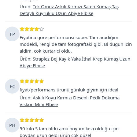
Ürün
:
Tek Omuz Askılı Kırmızı Saten Kumaş Taş
Detaylı Kuyruklu Uzun Abiye Elbise
FP
Fiyatina gore performansi super. Tam aradığım
modeldi, rengi de tam fotograftaki gibi. Bi dugun icin
aldim, cok kurtarici oldu.
Ürün
:
Straplez Bej Kayık Yaka İthal Krep Kumaş Uzun
Abiye Elbise
FÇ
fiyat/performans ürünü günlük giyim için ideal
Ürün
:
Askılı Koyu Kırmızı Desenli Pedli Dokuma
Viskon Mini Elbise
PH
50 kilo S tam oldu ama boyum kısa olduğu için
boydan uzun geldi ürün çok güzel