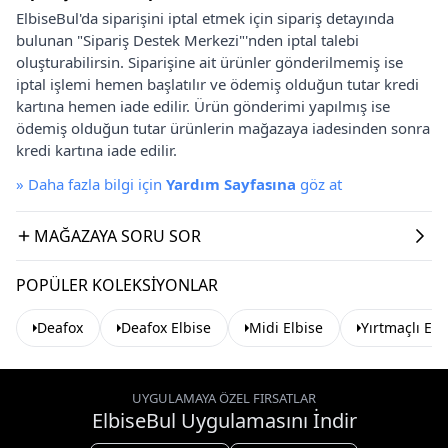
ElbiseBul'da siparişini iptal etmek için sipariş detayında
bulunan "Sipariş Destek Merkezi"'nden iptal talebi
oluşturabilirsin. Siparişine ait ürünler gönderilmemiş ise
iptal işlemi hemen başlatılır ve ödemiş olduğun tutar kredi
kartına hemen iade edilir. Ürün gönderimi yapılmış ise
ödemiş olduğun tutar ürünlerin mağazaya iadesinden sonra
kredi kartına iade edilir.
»
Daha fazla bilgi için
Yardım Sayfasına
göz at
MAĞAZAYA SORU SOR
POPÜLER KOLEKSIYONLAR
Deafox
Deafox Elbise
Midi Elbise
Yırtmaçlı Elb
UYGULAMAYA ÖZEL FIRSATLAR
ElbiseBul Uygulamasını İndir