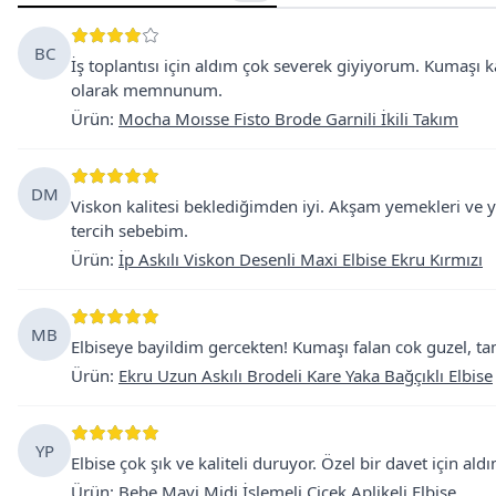
BC
İş toplantısı için aldım çok severek giyiyorum. Kumaşı ka
olarak memnunum.
Ürün
:
Mocha Moısse Fisto Brode Garnili İkili Takım
DM
Viskon kalitesi beklediğimden iyi. Akşam yemekleri ve yaz
tercih sebebim.
Ürün
:
İp Askılı Viskon Desenli Maxi Elbise Ekru Kırmızı
MB
Elbiseye bayildim gercekten! Kumaşı falan cok guzel, t
Ürün
:
Ekru Uzun Askılı Brodeli Kare Yaka Bağçıklı Elbise
YP
Elbise çok şık ve kaliteli duruyor. Özel bir davet için a
Ürün
:
Bebe Mavi Midi İşlemeli Çiçek Aplikeli Elbise