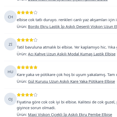
CH
elbise cok tatlı duruyo. renkleri canlı yaz akşamları için
Ürün
:
Bordo Ekru Lastik İp Askılı Desenli Viskon Uzun E
Zİ
Tatil bavuluna atmalık bi elbise. Yer kaplamıyo hic. Yıka g
Ürün
:
Acı Kahve Uzun Askılı Modal Kumaş Lastik Elbise
HU
Kare yaka ve pötikare çok hoş bi uyum yakalamış. Tam o
Ürün
:
Gül Kurusu Uzun Askılı Kare Yaka Pötikare Elbise
OJ
Fiyatina göre cok cok iyi bi elbise. Kalitesi de cok guzel
giyince sorun olmadi.
Ürün
:
Maxi Viskon Çiçekli İp Askılı Ekru Pembe Elbise