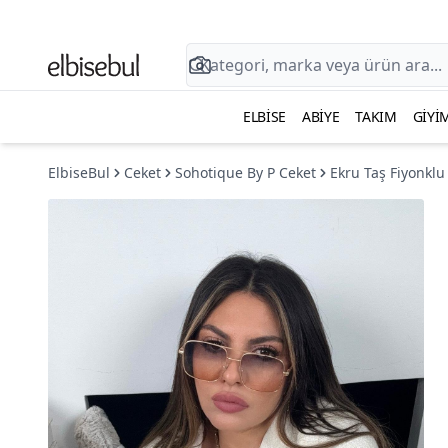
ELBISE
ABIYE
TAKIM
GIYI
ElbiseBul
Ceket
Sohotique By P Ceket
Ekru Taş Fiyonklu