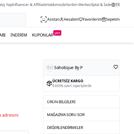
atış Yap
Influencer & Affiliate
Hakkımızda
Yardım Merkezi
İptal & İade
TR
Asistan
Hesabım
Favorilerim
Sepetim
yeni
ABI
İNDIRIM
KUPONLAR
Sohotique By P
ÜCRETSIZ KARGO
9.600₺ üzeri siparişlerde
ÜRÜN BILGILERI
 adresini
MAĞAZAYA SORU SOR
DEĞERLENDIRMELER