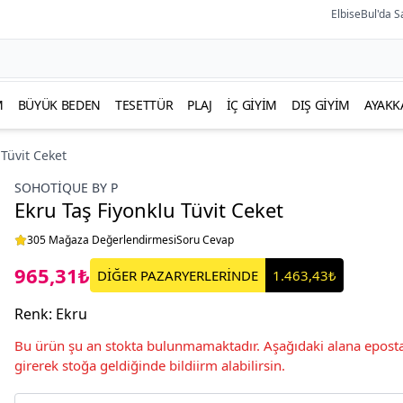
ElbiseBul'da S
M
BÜYÜK BEDEN
TESETTÜR
PLAJ
İÇ GIYIM
DIŞ GIYIM
AYAKK
 Tüvit Ceket
SOHOTIQUE BY P
Ekru Taş Fiyonklu Tüvit Ceket
305 Mağaza Değerlendirmesi
Soru Cevap
965,31₺
DİĞER PAZARYERLERİNDE
1.463,43₺
Renk
:
Ekru
Bu ürün şu an stokta bulunmamaktadır. Aşağıdaki alana eposta
girerek stoğa geldiğinde bildiirm alabilirsin.