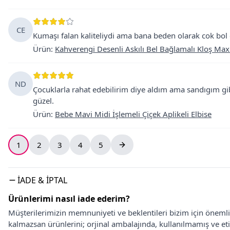
CE
Kumaşı falan kaliteliydi ama bana beden olarak cok bo
Ürün
:
Kahverengi Desenli Askılı Bel Bağlamalı Kloş Maxi
ND
Çocuklarla rahat edebilirim diye aldım ama sandıgım gib
güzel.
Ürün
:
Bebe Mavi Midi İşlemeli Çiçek Aplikeli Elbise
1
2
3
4
5
İADE & İPTAL
Ürünlerimi nasıl iade ederim?
Müşterilerimizin memnuniyeti ve beklentileri bizim için önem
kalmazsan ürünlerini; orjinal ambalajında, kullanılmamış ve eti