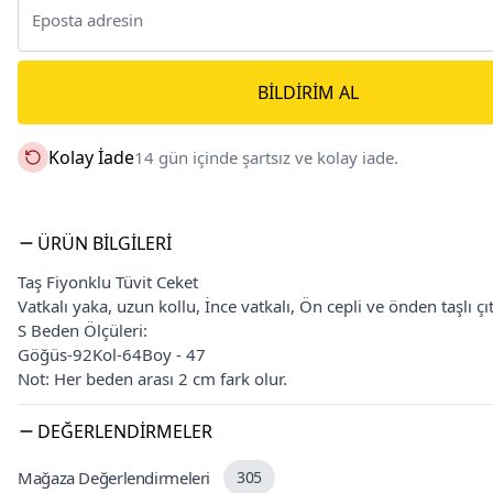
BILDIRIM AL
Kolay İade
14 gün içinde şartsız ve kolay iade.
ÜRÜN BILGILERI
Taş Fiyonklu Tüvit Ceket
Vatkalı yaka, uzun kollu, İnce vatkalı, Ön cepli ve önden taşlı çıtç
S Beden Ölçüleri:
Göğüs-92Kol-64Boy - 47
Not: Her beden arası 2 cm fark olur.
DEĞERLENDIRMELER
Mağaza Değerlendirmeleri
305