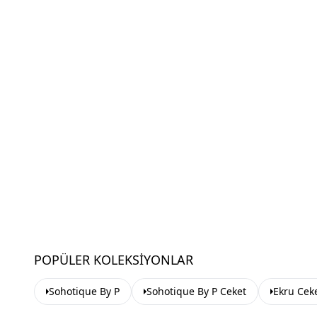
POPÜLER KOLEKSIYONLAR
Sohotique By P
Sohotique By P Ceket
Ekru Cek