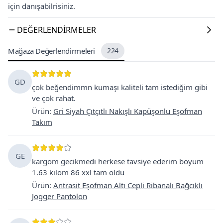
için danışabilrisiniz.
DEĞERLENDIRMELER
Mağaza Değerlendirmeleri
224
GD
çok beğendimmn kumaşı kaliteli tam istediğim gibi
ve çok rahat.
Ürün
:
Gri Siyah Çıtçıtlı Nakışlı Kapüşonlu Eşofman
Takım
GE
kargom gecikmedi herkese tavsiye ederim boyum
1.63 kilom 86 xxl tam oldu
Ürün
:
Antrasit Eşofman Altı Cepli Ribanalı Bağcıklı
Jogger Pantolon