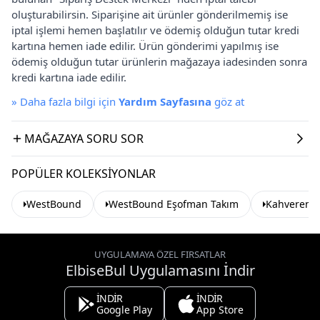
oluşturabilirsin. Siparişine ait ürünler gönderilmemiş ise
iptal işlemi hemen başlatılır ve ödemiş olduğun tutar kredi
kartına hemen iade edilir. Ürün gönderimi yapılmış ise
ödemiş olduğun tutar ürünlerin mağazaya iadesinden sonra
kredi kartına iade edilir.
»
Daha fazla bilgi için
Yardım Sayfasına
göz at
MAĞAZAYA SORU SOR
POPÜLER KOLEKSIYONLAR
WestBound
WestBound Eşofman Takım
Kahverengi
UYGULAMAYA ÖZEL FIRSATLAR
ElbiseBul Uygulamasını İndir
İNDİR
İNDİR
Google Play
App Store