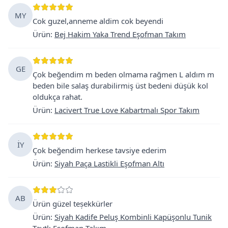
MY
Cok guzel,anneme aldim cok beyendi
Ürün
:
Bej Hakim Yaka Trend Eşofman Takım
GE
Çok beğendim m beden olmama rağmen L aldım m
beden bile salaş durabilirmiş üst bedeni düşük kol
oldukça rahat.
Ürün
:
Lacivert True Love Kabartmalı Spor Takım
İY
Çok beğendim herkese tavsiye ederim
Ürün
:
Siyah Paça Lastikli Eşofman Altı
AB
Ürün güzel teșekkürler
Ürün
:
Siyah Kadife Peluş Kombinli Kapüşonlu Tunik
Taytlı Eşofman Takım