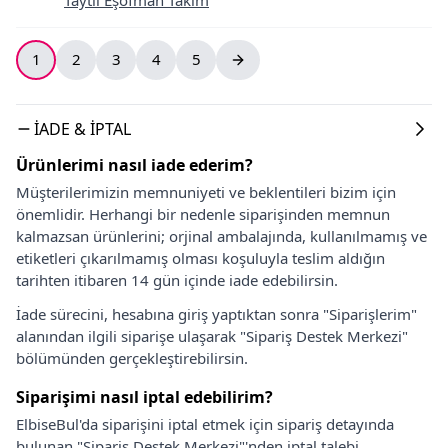
1
2
3
4
5
İADE & İPTAL
Ürünlerimi nasıl iade ederim?
Müşterilerimizin memnuniyeti ve beklentileri bizim için
önemlidir. Herhangi bir nedenle siparişinden memnun
kalmazsan ürünlerini; orjinal ambalajında, kullanılmamış ve
etiketleri çıkarılmamış olması koşuluyla teslim aldığın
tarihten itibaren 14 gün içinde iade edebilirsin.
İade sürecini, hesabına giriş yaptıktan sonra "Siparişlerim"
alanından ilgili siparişe ulaşarak "Sipariş Destek Merkezi"
bölümünden gerçekleştirebilirsin.
Siparişimi nasıl iptal edebilirim?
ElbiseBul'da siparişini iptal etmek için sipariş detayında
bulunan "Sipariş Destek Merkezi"'nden iptal talebi