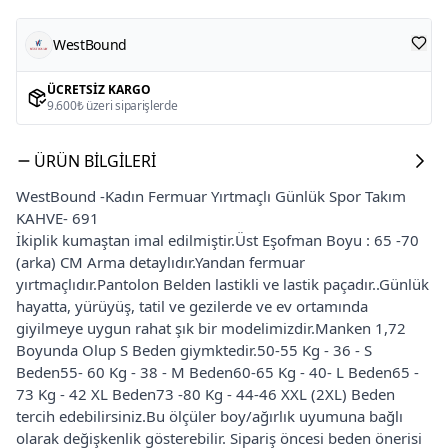
WestBound
ÜCRETSIZ KARGO
9.600₺ üzeri siparişlerde
ÜRÜN BILGILERI
WestBound -Kadın Fermuar Yırtmaçlı Günlük Spor Takım
KAHVE- 691
İkiplik kumaştan imal edilmiştir.Üst Eşofman Boyu : 65 -70
(arka) CM Arma detaylıdır.Yandan fermuar
yırtmaçlıdır.Pantolon Belden lastikli ve lastik paçadır..Günlük
hayatta, yürüyüş, tatil ve gezilerde ve ev ortamında
giyilmeye uygun rahat şık bir modelimizdir.Manken 1,72
Boyunda Olup S Beden giymktedir.50-55 Kg - 36 - S
Beden55- 60 Kg - 38 - M Beden60-65 Kg - 40- L Beden65 -
73 Kg - 42 XL Beden73 -80 Kg - 44-46 XXL (2XL) Beden
tercih edebilirsiniz.Bu ölçüler boy/ağırlık uyumuna bağlı
olarak değişkenlik gösterebilir. Sipariş öncesi beden önerisi