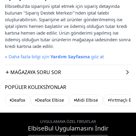
ElbiseBul'da siparişini iptal etmek için sipariş detayında
bulunan "Sipariş Destek Merkezi"'nden iptal talebi
oluşturabilirsin. Siparişine ait ürünler gönderilmemiş ise
iptal işlemi hemen başlatılır ve ödemiş olduğun tutar kredi
kartına hemen iade edilir. Ürün gönderimi yapılmış ise
ödemiş olduğun tutar ürünlerin mağazaya iadesinden sonra
kredi kartına iade edilir.
»
Daha fazla bilgi için
Yardım Sayfasına
göz at
MAĞAZAYA SORU SOR
POPÜLER KOLEKSIYONLAR
Deafox
Deafox Elbise
Midi Elbise
Yırtmaçlı Elb
UYGULAMAYA ÖZEL FIRSATLAR
ElbiseBul Uygulamasını İndir