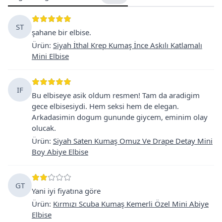
ST
şahane bir elbise.
Ürün
:
Siyah İthal Krep Kumaş İnce Askılı Katlamalı
Mini Elbise
IF
Bu elbiseye asik oldum resmen! Tam da aradigim
gece elbisesiydi. Hem seksi hem de elegan.
Arkadasimin dogum gununde giycem, eminim olay
olucak.
Ürün
:
Siyah Saten Kumaş Omuz Ve Drape Detay Mini
Boy Abiye Elbise
GT
Yani iyi fiyatına göre
Ürün
:
Kırmızı Scuba Kumaş Kemerli Özel Mini Abiye
Elbise