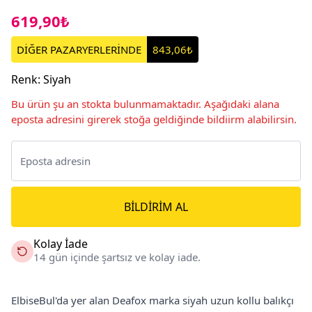
619,90₺
DİĞER PAZARYERLERİNDE
843,06₺
Renk
:
Siyah
Bu ürün şu an stokta bulunmamaktadır. Aşağıdaki alana
eposta adresini girerek stoğa geldiğinde bildiirm alabilirsin.
BILDIRIM AL
Kolay İade
14 gün içinde şartsız ve kolay iade.
ElbiseBul'da yer alan Deafox marka siyah uzun kollu balıkçı