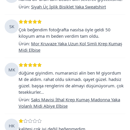
Ürün
:
Siyah Üç İplik Bisiklet Yaka Sweatshirt
SK
Çok beğendim fotoğrafta nasılsa öyle geldi 50
kiloyum ama m beden verdim tam oldu.
Ürün
:
Mor Kruvaze Yaka Uzun Kol Simli Krep Kumaş
Midi Elbise
MK
düğüne giyindim. numaranizi alin ben M giyordum
M de aldim. rahat oldu sıkmadı. qayet güzel. hadsiz
güzel. başqa renglerini de almayi düşünüyorum. çok
tesekkurler...
Ürün
:
Saks Mavisi İthal Krep Kumaş Madonna Yaka
Volanlı Midi Abiye Elbise
HK
kalitesi çok iyi değil beğenmedim.