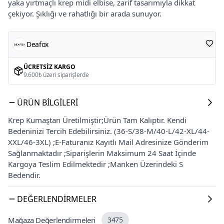
yaka yırtmaçlı krep midi elbise, zarif tasarımıyla dikkat
çekiyor. Şıklığı ve rahatlığı bir arada sunuyor.
Deafox
ÜCRETSIZ KARGO
9.600₺ üzeri siparişlerde
ÜRÜN BILGILERI
Krep Kumaştan Üretilmiştir;Ürün Tam Kalıptır. Kendi
Bedeninizi Tercih Edebilirsiniz. (36-S/38-M/40-L/42-XL/44-
XXL/46-3XL) ;E-Faturanız Kayıtlı Mail Adresinize Gönderim
Sağlanmaktadır ;Siparişlerin Maksimum 24 Saat İçinde
Kargoya Teslim Edilmektedir ;Manken Üzerindeki S
Bedendir.
DEĞERLENDIRMELER
Mağaza Değerlendirmeleri
3475