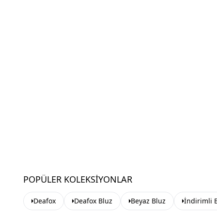
POPÜLER KOLEKSIYONLAR
Deafox
Deafox Bluz
Beyaz Bluz
İndirimli 