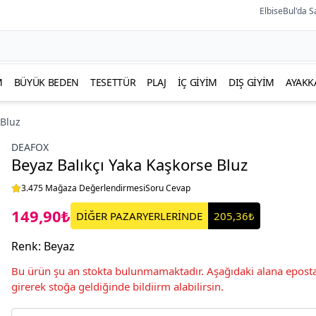
ElbiseBul'da S
M
BÜYÜK BEDEN
TESETTÜR
PLAJ
İÇ GIYIM
DIŞ GIYIM
AYAKK
 Bluz
DEAFOX
Beyaz Balıkçı Yaka Kaşkorse Bluz
3.475 Mağaza Değerlendirmesi
Soru Cevap
149,90₺
DİĞER PAZARYERLERİNDE
205,36₺
Renk
:
Beyaz
Bu ürün şu an stokta bulunmamaktadır. Aşağıdaki alana eposta
girerek stoğa geldiğinde bildiirm alabilirsin.