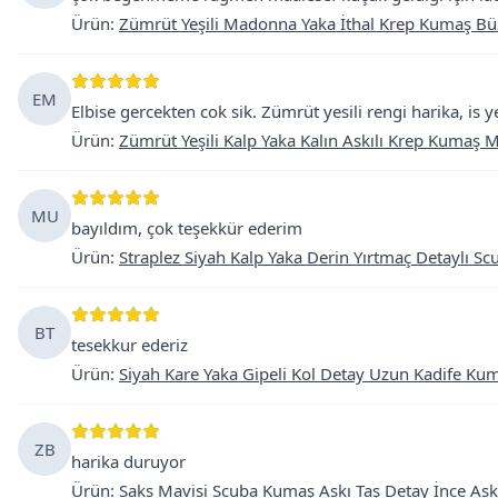
Ürün
:
Zümrüt Yeşili Madonna Yaka İthal Krep Kumaş Büz
EM
Elbise gercekten cok sik. Zümrüt yesili rengi harika, is y
Ürün
:
Zümrüt Yeşili Kalp Yaka Kalın Askılı Krep Kumaş M
MU
bayıldım, çok teşekkür ederim
Ürün
:
Straplez Siyah Kalp Yaka Derin Yırtmaç Detaylı S
BT
tesekkur ederiz
Ürün
:
Siyah Kare Yaka Gipeli Kol Detay Uzun Kadife Kum
ZB
harika duruyor
Ürün
:
Saks Mavisi Scuba Kumaş Askı Taş Detay İnce Askıl