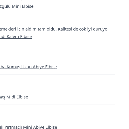
gülü Mini Elbise
emekleri icin aldim tam oldu. Kalitesi de cok iyi duruyo.
idi Kalem Elbise
cuba Kumaş Uzun Abiye Elbise
aş Midi Elbise
ı Yırtmaçlı Mini Abiye Elbise