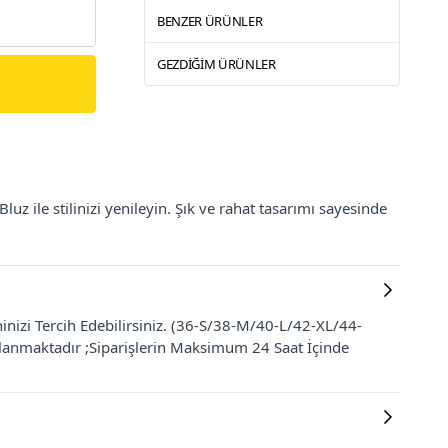
BENZER ÜRÜNLER
GEZDIĞIM ÜRÜNLER
uz ile stilinizi yenileyin. Şık ve rahat tasarımı sayesinde
nizi Tercih Edebilirsiniz. (36-S/38-M/40-L/42-XL/44-
ğlanmaktadır ;Siparişlerin Maksimum 24 Saat İçinde