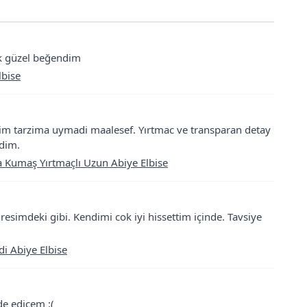
ok güzel beğendim
lbise
nim tarzima uymadi maalesef. Yırtmac ve transparan detay
ldim.
 Kumaş Yırtmaçlı Uzun Abiye Elbise
resimdeki gibi. Kendimi cok iyi hissettim içinde. Tavsiye
i Abiye Elbise
e edicem :(