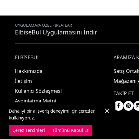
UYGULAMAYA ÖZEL FIRSATLAR
ElbiseBul Uygulamasını İndir
ELBISEBUL
ARAMIZA K
Hakkımızda
Satış Ortak
İletişim
Mağazanı 
Kullanıcı Sözleşmesi
TAKIP ET
Aydınlatma Metni
Daha iyi bir alışveriş deneyimi için çerezleri
kullanıyoruz.
Çerez Tercihleri
Tümünü Kabul Et
© 2025 ElbiseBul -
Her Hakkı Saklıdır