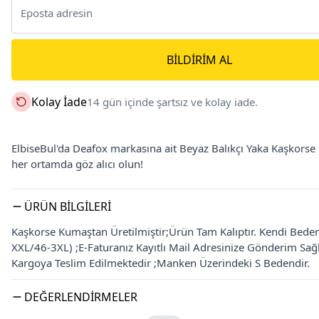
BILDIRIM AL
Kolay İade
14 gün içinde şartsız ve kolay iade.
ElbiseBul'da Deafox markasına ait Beyaz Balıkçı Yaka Kaşkorse Bl
her ortamda göz alıcı olun!
ÜRÜN BILGILERI
Kaşkorse Kumaştan Üretilmiştir;Ürün Tam Kalıptır. Kendi Bedeni
XXL/46-3XL) ;E-Faturanız Kayıtlı Mail Adresinize Gönderim Sa
Kargoya Teslim Edilmektedir ;Manken Üzerindeki S Bedendir.
DEĞERLENDIRMELER