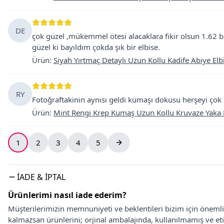
DE
çok güzel ,mükemmel ötesi alacaklara fikir olsun 1.62 b
güzel ki bayıldım çokda şık bir elbise.
Ürün
:
Siyah Yırtmaç Detaylı Uzun Kollu Kadife Abiye Elb
RY
Fotoğraftakinin aynısı geldi kumaşı dokusu herşeyi çok 
Ürün
:
Mint Rengi Krep Kumaş Uzun Kollu Kruvaze Yaka 
1
2
3
4
5
İADE & İPTAL
Ürünlerimi nasıl iade ederim?
Müşterilerimizin memnuniyeti ve beklentileri bizim için önem
kalmazsan ürünlerini; orjinal ambalajında, kullanılmamış ve eti