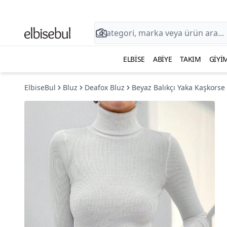
ELBISE
ABIYE
TAKIM
GIYI
ElbiseBul
Bluz
Deafox Bluz
Beyaz Balıkçı Yaka Kaşkorse