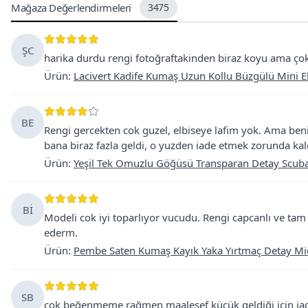
Mağaza Değerlendirmeleri
3475
ŞC
harika durdu rengi fotoğraftakinden biraz koyu ama ç
Ürün
:
Lacivert Kadife Kumaş Uzun Kollu Büzgülü Mini E
BE
Rengi gercekten cok guzel, elbiseye lafim yok. Ama be
bana biraz fazla geldi, o yuzden iade etmek zorunda ka
Ürün
:
Yeşil Tek Omuzlu Göğüsü Transparan Detay Scuba
Bİ
Modeli cok iyi toparlıyor vucudu. Rengi capcanlı ve tam 
ederm.
Ürün
:
Pembe Saten Kumaş Kayık Yaka Yırtmaç Detay Mid
SB
çok beğenmeme rağmen maalesef küçük geldiği için iad