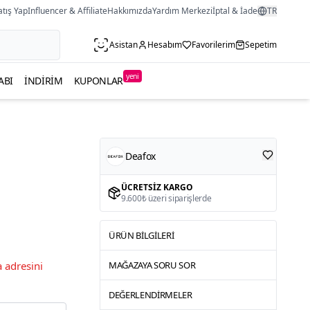
atış Yap
Influencer & Affiliate
Hakkımızda
Yardım Merkezi
İptal & İade
TR
Asistan
Hesabım
Favorilerim
Sepetim
yeni
ABI
İNDIRIM
KUPONLAR
Deafox
ÜCRETSIZ KARGO
9.600₺ üzeri siparişlerde
ÜRÜN BILGILERI
 adresini
MAĞAZAYA SORU SOR
DEĞERLENDIRMELER