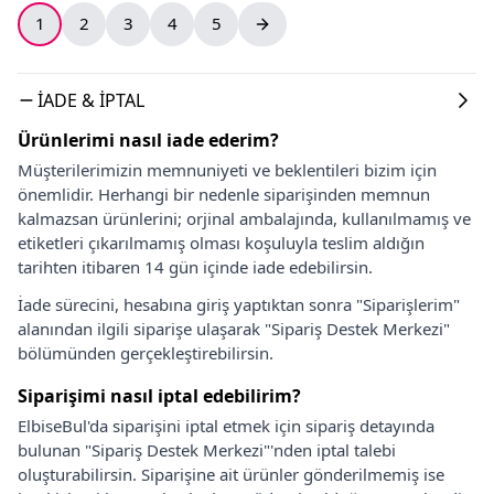
1
2
3
4
5
İADE & İPTAL
Ürünlerimi nasıl iade ederim?
Müşterilerimizin memnuniyeti ve beklentileri bizim için
önemlidir. Herhangi bir nedenle siparişinden memnun
kalmazsan ürünlerini; orjinal ambalajında, kullanılmamış ve
etiketleri çıkarılmamış olması koşuluyla teslim aldığın
tarihten itibaren 14 gün içinde iade edebilirsin.
İade sürecini, hesabına giriş yaptıktan sonra "Siparişlerim"
alanından ilgili siparişe ulaşarak "Sipariş Destek Merkezi"
bölümünden gerçekleştirebilirsin.
Siparişimi nasıl iptal edebilirim?
ElbiseBul'da siparişini iptal etmek için sipariş detayında
bulunan "Sipariş Destek Merkezi"'nden iptal talebi
oluşturabilirsin. Siparişine ait ürünler gönderilmemiş ise