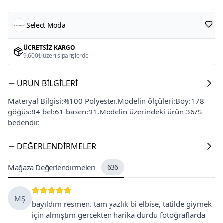
Select Moda
ÜCRETSIZ KARGO
9.600₺ üzeri siparişlerde
ÜRÜN BILGILERI
Materyal Bilgisi:%100 Polyester.Modelin ölçüleri:Boy:178
göğüs:84 bel:61 basen:91.Modelin üzerindeki ürün 36/S
bedendir.
DEĞERLENDIRMELER
Mağaza Değerlendirmeleri
636
MŞ
bayıldım resmen. tam yazlık bi elbise, tatilde giymek
için almıştım gercekten harika durdu fotoğraflarda