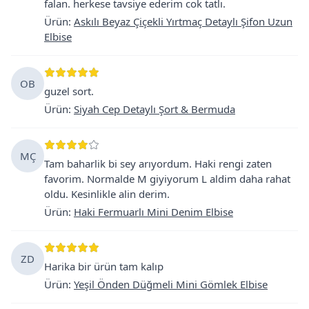
falan. herkese tavsiye ederim cok tatlı.
Ürün
:
Askılı Beyaz Çiçekli Yırtmaç Detaylı Şifon Uzun
Elbise
OB
guzel sort.
Ürün
:
Siyah Cep Detaylı Şort & Bermuda
MÇ
Tam baharlik bi sey arıyordum. Haki rengi zaten
favorim. Normalde M giyiyorum L aldim daha rahat
oldu. Kesinlikle alin derim.
Ürün
:
Haki Fermuarlı Mini Denim Elbise
ZD
Harika bir ürün tam kalıp
Ürün
:
Yeşil Önden Düğmeli Mini Gömlek Elbise