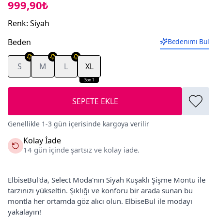
999,90₺
Renk
:
Siyah
Beden
Bedenimi Bul
S
M
L
XL
Son 1
SEPETE EKLE
Genellikle 1-3 gün içerisinde kargoya verilir
Kolay İade
14 gün içinde şartsız ve kolay iade.
ElbiseBul'da, Select Moda'nın Siyah Kuşaklı Şişme Montu ile
tarzınızı yükseltin. Şıklığı ve konforu bir arada sunan bu
montla her ortamda göz alıcı olun. ElbiseBul ile modayı
yakalayın!