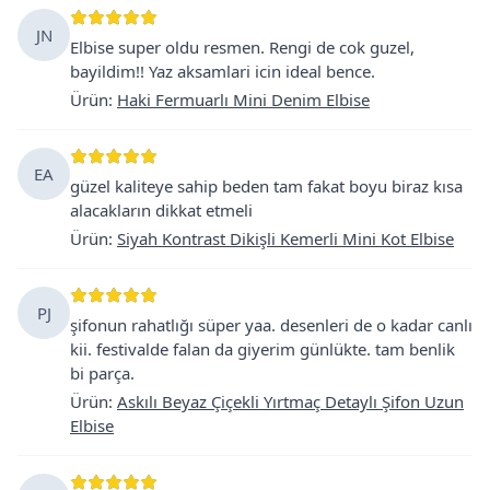
JN
Elbise super oldu resmen. Rengi de cok guzel,
bayildim!! Yaz aksamlari icin ideal bence.
Ürün
:
Haki Fermuarlı Mini Denim Elbise
EA
güzel kaliteye sahip beden tam fakat boyu biraz kısa
alacakların dikkat etmeli
Ürün
:
Siyah Kontrast Dikişli Kemerli Mini Kot Elbise
PJ
şifonun rahatlığı süper yaa. desenleri de o kadar canlı
kii. festivalde falan da giyerim günlükte. tam benlik
bi parça.
Ürün
:
Askılı Beyaz Çiçekli Yırtmaç Detaylı Şifon Uzun
Elbise