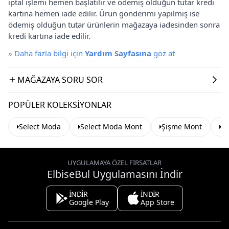
iptal işlemi hemen başlatılır ve ödemiş olduğun tutar kredi
kartına hemen iade edilir. Ürün gönderimi yapılmış ise
ödemiş olduğun tutar ürünlerin mağazaya iadesinden sonra
kredi kartına iade edilir.
»
Daha fazla bilgi için
Yardım Sayfasına
göz at
MAĞAZAYA SORU SOR
POPÜLER KOLEKSIYONLAR
Select Moda
Select Moda Mont
Şişme Mont
Si
UYGULAMAYA ÖZEL FIRSATLAR
ElbiseBul Uygulamasını İndir
İNDİR
İNDİR
Google Play
App Store