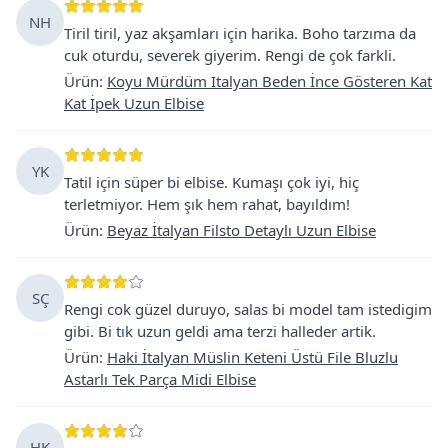
NH
Tiril tiril, yaz akşamları için harika. Boho tarzıma da
cuk oturdu, severek giyerim. Rengi de çok farkli.
Ürün
:
Koyu Mürdüm Italyan Beden İnce Gösteren Kat
Kat İpek Uzun Elbise
YK
Tatil için süper bi elbise. Kumaşı çok iyi, hiç
terletmiyor. Hem şık hem rahat, bayıldım!
Ürün
:
Beyaz İtalyan Filsto Detaylı Uzun Elbise
SÇ
Rengi cok güzel duruyo, salas bi model tam istedigim
gibi. Bi tık uzun geldi ama terzi halleder artik.
Ürün
:
Haki İtalyan Müslin Keteni Üstü File Bluzlu
Astarlı Tek Parça Midi Elbise
HK