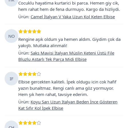
Cocuklu hayatima kurtarici bi parca. Hemen giy cik,
hem rahat hem de fena durmuyo. Kargo da hizliydi.
Ürün
:
Camel İtalyan V Yaka Uzun Kol Keten Elbise
NO
Rengine aşık oldum ya hemen aldım. Giydim çok da
yakıştı. Mutlaka alinmali!
Ürün
:
Saks Mavisi İtalyan Müslin Keteni Üstü File
Bluzlu Astarlı Tek Parça Midi Elbise
IF
Elbise gercekten kaliteli. İpek oldugu icin cok hafif
yazın bunaltmaz. Rengi canlı ama göz yormuyor.
Hem şık hem rahat, tavsiye ederim.
Ürün
:
Koyu Sarı Uzun Italyan Beden İnce Gösteren
Kat Sıfır Kol İpek Elbise
CH