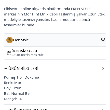
ElbiseBul online alışveriş platformunda EREN STYLE
markasının Mor Hint Etnik Cepli Taşlanmış Şalvar Uzun Etek
modeliyle tarzınızı yansıtın. Kadın modasında öncü
tasarımlar burada.
Eren Style
ÜCRETSIZ KARGO
9.600₺ üzeri siparişlerde
ÜRÜN BILGILERI
Kumaş Tipi: Dokuma
Renk: Mor
Boy: Uzun
Bel: Normal Bel
Menşei: TR