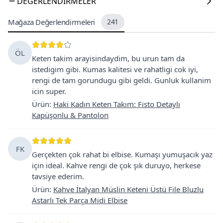
DEĞERLENDIRMELER
Mağaza Değerlendirmeleri
241
ÖL
Keten takim arayisindaydim, bu urun tam da
istedigim gibi. Kumas kalitesi ve rahatligi cok iyi,
rengi de tam gorundugu gibi geldi. Gunluk kullanim
icin super.
Ürün
:
Haki Kadın Keten Takım: Fisto Detaylı
Kapüşonlu & Pantolon
FK
Gerçekten çok rahat bi elbise. Kumaşı yumuşacık yaz
için ideal. Kahve rengi de çok şık duruyo, herkese
tavsiye ederim.
Ürün
:
Kahve İtalyan Müslin Keteni Üstü File Bluzlu
Astarlı Tek Parça Midi Elbise