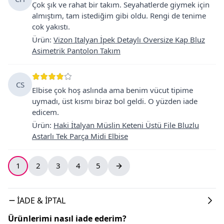
Çok şık ve rahat bir takım. Seyahatlerde giymek için
almıştım, tam istediğim gibi oldu. Rengi de tenime
cok yakıstı.
Ürün
:
Vizon Italyan İpek Detaylı Oversize Kap Bluz
Asimetrik Pantolon Takım
CS
Elbise çok hoş aslında ama benim vücut tipime
uymadı, üst kısmı biraz bol geldi. O yüzden iade
edicem.
Ürün
:
Haki İtalyan Müslin Keteni Üstü File Bluzlu
Astarlı Tek Parça Midi Elbise
1
2
3
4
5
İADE & İPTAL
Ürünlerimi nasıl iade ederim?