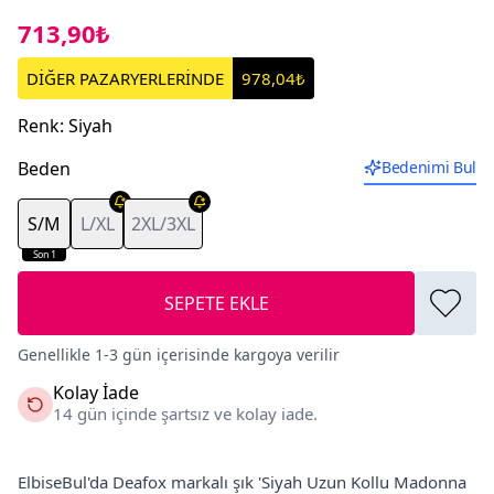
713,90₺
DİĞER PAZARYERLERİNDE
978,04₺
Renk
:
Siyah
Beden
Bedenimi Bul
S/M
L/XL
2XL/3XL
Son 1
SEPETE EKLE
Genellikle 1-3 gün içerisinde kargoya verilir
Kolay İade
14 gün içinde şartsız ve kolay iade.
ElbiseBul'da Deafox markalı şık 'Siyah Uzun Kollu Madonna