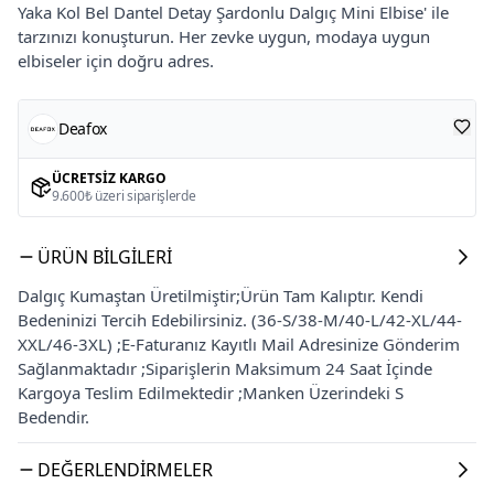
Yaka Kol Bel Dantel Detay Şardonlu Dalgıç Mini Elbise' ile
tarzınızı konuşturun. Her zevke uygun, modaya uygun
elbiseler için doğru adres.
Deafox
ÜCRETSIZ KARGO
9.600₺ üzeri siparişlerde
ÜRÜN BILGILERI
Dalgıç Kumaştan Üretilmiştir;Ürün Tam Kalıptır. Kendi
Bedeninizi Tercih Edebilirsiniz. (36-S/38-M/40-L/42-XL/44-
XXL/46-3XL) ;E-Faturanız Kayıtlı Mail Adresinize Gönderim
Sağlanmaktadır ;Siparişlerin Maksimum 24 Saat İçinde
Kargoya Teslim Edilmektedir ;Manken Üzerindeki S
Bedendir.
DEĞERLENDIRMELER