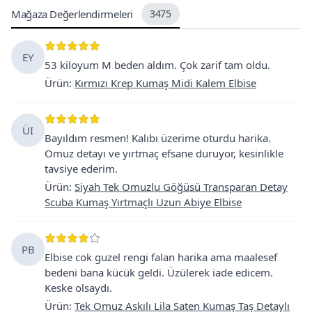
Mağaza Değerlendirmeleri
3475
EY
53 kiloyum M beden aldım. Çok zarif tam oldu.
Ürün
:
Kırmızı Krep Kumaş Midi Kalem Elbise
ÜI
Bayıldım resmen! Kalıbı üzerime oturdu harika.
Omuz detayı ve yırtmaç efsane duruyor, kesinlikle
tavsiye ederim.
Ürün
:
Siyah Tek Omuzlu Göğüsü Transparan Detay
Scuba Kumaş Yırtmaçlı Uzun Abiye Elbise
PB
Elbise cok guzel rengi falan harika ama maalesef
bedeni bana kücük geldi. Üzülerek iade edicem.
Keske olsaydı.
Ürün
:
Tek Omuz Askılı Lila Saten Kumaş Taş Detaylı