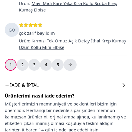
Ürün
:
Mavi Midi Kare Yaka Kısa Kollu Scuba Krep
Kumaş Elbise
GÖ
çok zarif bayıldım
Ürün
:
Kırmızı Tek Omuz Açık Detay İthal Krep Kumaş
Uzun Kollu Mini Elbise
1
2
3
4
5
İADE & İPTAL
Ürünlerimi nasıl iade ederim?
Müşterilerimizin memnuniyeti ve beklentileri bizim için
önemlidir. Herhangi bir nedenle siparişinden memnun
kalmazsan ürünlerini; orjinal ambalajında, kullanılmamış ve
etiketleri çıkarılmamış olması koşuluyla teslim aldığın
tarihten itibaren 14 gün içinde iade edebilirsin.