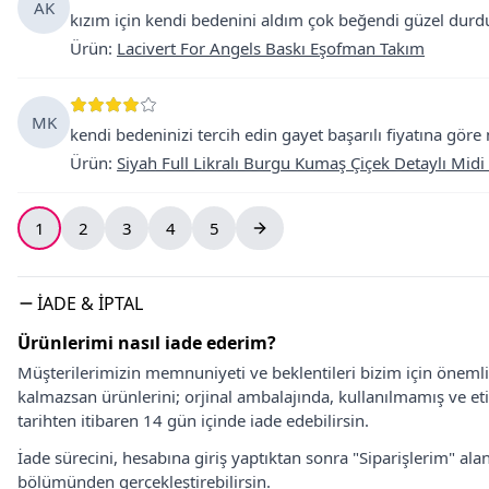
AK
kızım için kendi bedenini aldım çok beğendi güzel durdu
Ürün
:
Lacivert For Angels Baskı Eşofman Takım
MK
kendi bedeninizi tercih edin gayet başarılı fiyatına gö
Ürün
:
Siyah Full Likralı Burgu Kumaş Çiçek Detaylı Midi 
1
2
3
4
5
İADE & İPTAL
Ürünlerimi nasıl iade ederim?
Müşterilerimizin memnuniyeti ve beklentileri bizim için önem
kalmazsan ürünlerini; orjinal ambalajında, kullanılmamış ve eti
tarihten itibaren 14 gün içinde iade edebilirsin.
İade sürecini, hesabına giriş yaptıktan sonra "Siparişlerim" alan
bölümünden gerçekleştirebilirsin.