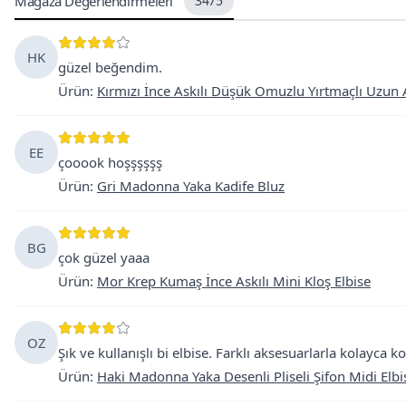
Mağaza Değerlendirmeleri
3475
HK
güzel beğendim.
Ürün
:
Kırmızı İnce Askılı Düşük Omuzlu Yırtmaçlı Uzun 
EE
çooook hoşşşşşş
Ürün
:
Gri Madonna Yaka Kadife Bluz
BG
çok güzel yaaa
Ürün
:
Mor Krep Kumaş İnce Askılı Mini Kloş Elbise
OZ
Şık ve kullanışlı bi elbise. Farklı aksesuarlarla kolayca 
Ürün
:
Haki Madonna Yaka Desenli Pliseli Şifon Midi Elbi