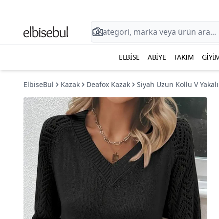
ELBISE
ABIYE
TAKIM
GIYI
ElbiseBul
Kazak
Deafox Kazak
Siyah Uzun Kollu V Yakalı