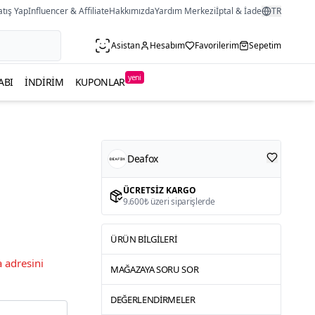
atış Yap
Influencer & Affiliate
Hakkımızda
Yardım Merkezi
İptal & İade
TR
Asistan
Hesabım
Favorilerim
Sepetim
yeni
ABI
İNDIRIM
KUPONLAR
Deafox
ÜCRETSIZ KARGO
9.600₺ üzeri siparişlerde
ÜRÜN BILGILERI
 adresini
MAĞAZAYA SORU SOR
DEĞERLENDIRMELER