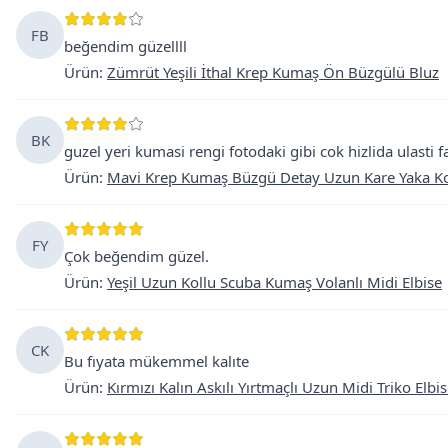
FB
beğendim güzellll
Ürün
:
Zümrüt Yeşili İthal Krep Kumaş Ön Büzgülü Bluz
BK
guzel yeri kumasi rengi fotodaki gibi cok hizlida ulasti f
Ürün
:
Mavi Krep Kumaş Büzgü Detay Uzun Kare Yaka Kol
FY
Çok beğendim güzel.
Ürün
:
Yeşil Uzun Kollu Scuba Kumaş Volanlı Midi Elbise
CK
Bu fıyata mükemmel kalıte
Ürün
:
Kırmızı Kalın Askılı Yırtmaçlı Uzun Midi Triko Elbi