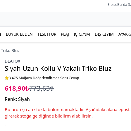
ElbiseBul'da S
M
BÜYÜK BEDEN
TESETTÜR
PLAJ
İÇ GIYIM
DIŞ GIYIM
AYAKK
 Triko Bluz
DEAFOX
Siyah Uzun Kollu V Yakalı Triko Bluz
3.475 Mağaza Değerlendirmesi
Soru Cevap
618,90₺
773,63₺
Renk
:
Siyah
Bu ürün şu an stokta bulunmamaktadır. Aşağıdaki alana eposta
girerek stoğa geldiğinde bildiirm alabilirsin.