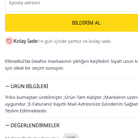
BILDIRIM AL
Kolay İade
14 gün içinde şartsız ve kolay iade.
ElbiseBul'da Deafox markasının şıklığını keşfedin! Siyah uzun 
için ideal bir seçim sunuyor.
ÜRÜN BILGILERI
Triko kumaştan üretilmiştir ;Ürün Tam Kalıptır ;Mankenin üzer
uygundur ;E-Faturanız Kayıtlı Mail Adresinize Gönderim Sağla
Teslim Edilmektedir.
DEĞERLENDIRMELER