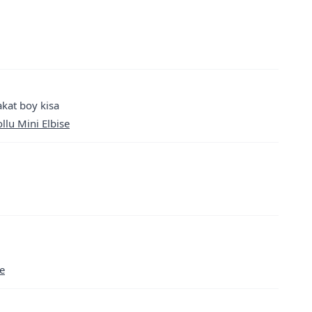
akat boy kisa
lu Mini Elbise
se