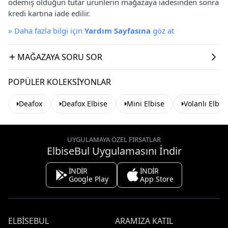
ödemiş olduğun tutar ürünlerin mağazaya iadesinden sonra
kredi kartına iade edilir.
»
Daha fazla bilgi için
Yardım Sayfasına
göz at
MAĞAZAYA SORU SOR
POPÜLER KOLEKSIYONLAR
Deafox
Deafox Elbise
Mini Elbise
Volanlı Elbis
UYGULAMAYA ÖZEL FIRSATLAR
ElbiseBul Uygulamasını İndir
İNDİR
İNDİR
Google Play
App Store
ELBISEBUL
ARAMIZA KATIL