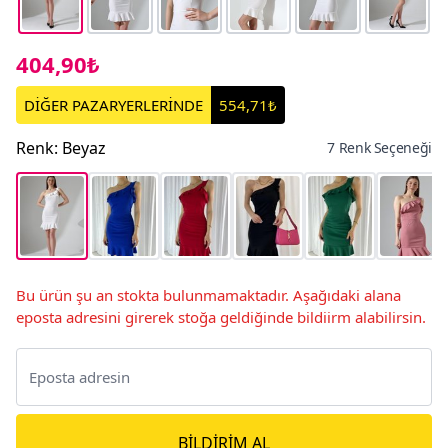
404,90₺
DİĞER PAZARYERLERİNDE
554,71₺
Renk
:
Beyaz
7 Renk Seçeneği
Bu ürün şu an stokta bulunmamaktadır. Aşağıdaki alana
eposta adresini girerek stoğa geldiğinde bildiirm alabilirsin.
BILDIRIM AL