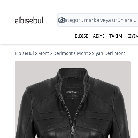
ELBISE
ABIYE
TAKIM
GIYI
ElbiseBul
Mont
Derimont's Mont
Siyah Deri Mont