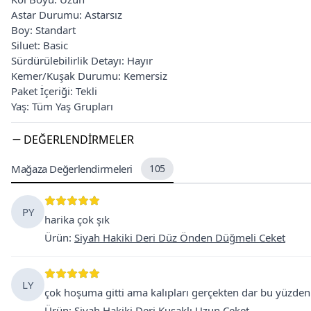
Astar Durumu: Astarsız
Boy: Standart
Siluet: Basic
Sürdürülebilirlik Detayı: Hayır
Kemer/Kuşak Durumu: Kemersiz
Paket İçeriği: Tekli
Yaş: Tüm Yaş Grupları
DEĞERLENDIRMELER
Mağaza Değerlendirmeleri
105
PY
harika çok şık
Ürün
:
Siyah Hakiki Deri Düz Önden Düğmeli Ceket
LY
çok hoşuma gitti ama kalıpları gerçekten dar bu yüzden
Ürün
:
Siyah Hakiki Deri Kuşaklı Uzun Ceket