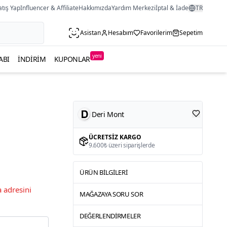
atış Yap
Influencer & Affiliate
Hakkımızda
Yardım Merkezi
İptal & İade
TR
Asistan
Hesabım
Favorilerim
Sepetim
yeni
ABI
İNDIRIM
KUPONLAR
Deri Mont
ÜCRETSIZ KARGO
9.600₺ üzeri siparişlerde
ÜRÜN BILGILERI
 adresini
MAĞAZAYA SORU SOR
DEĞERLENDIRMELER