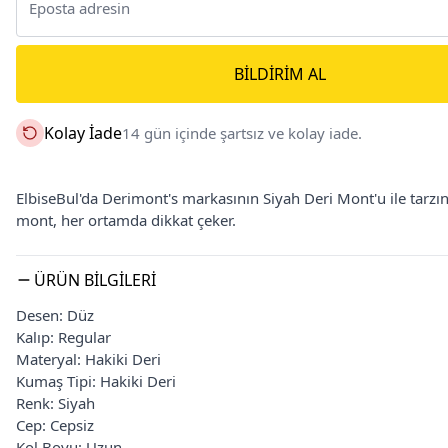
BILDIRIM AL
Kolay İade
14 gün içinde şartsız ve kolay iade.
ElbiseBul'da Derimont's markasının Siyah Deri Mont'u ile tarzını
mont, her ortamda dikkat çeker.
ÜRÜN BILGILERI
Desen: Düz
Kalıp: Regular
Materyal: Hakiki Deri
Kumaş Tipi: Hakiki Deri
Renk: Siyah
Cep: Cepsiz
Kol Boyu: Uzun