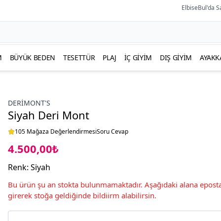
ElbiseBul'da S
M
BÜYÜK BEDEN
TESETTÜR
PLAJ
İÇ GIYIM
DIŞ GIYIM
AYAKK
DERIMONT'S
Siyah Deri Mont
105 Mağaza Değerlendirmesi
Soru Cevap
4.500,00₺
Renk
:
Siyah
Bu ürün şu an stokta bulunmamaktadır. Aşağıdaki alana eposta
girerek stoğa geldiğinde bildiirm alabilirsin.