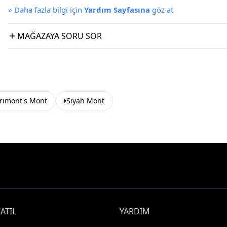
»
Daha fazla bilgi için
Yardım Sayfasına
göz at
MAĞAZAYA SORU SOR
rimont's Mont
Siyah Mont
ATIL
YARDIM