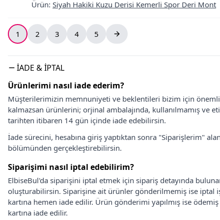
Ürün
:
Siyah Hakiki Kuzu Derisi Kemerli Spor Deri Mont
1
2
3
4
5
İADE & İPTAL
Ürünlerimi nasıl iade ederim?
Müşterilerimizin memnuniyeti ve beklentileri bizim için önem
kalmazsan ürünlerini; orjinal ambalajında, kullanılmamış ve eti
tarihten itibaren 14 gün içinde iade edebilirsin.
İade sürecini, hesabına giriş yaptıktan sonra "Siparişlerim" alan
bölümünden gerçekleştirebilirsin.
Siparişimi nasıl iptal edebilirim?
ElbiseBul'da siparişini iptal etmek için sipariş detayında bulun
oluşturabilirsin. Siparişine ait ürünler gönderilmemiş ise iptal
kartına hemen iade edilir. Ürün gönderimi yapılmış ise ödemi
kartına iade edilir.