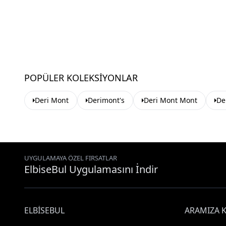
POPÜLER KOLEKSIYONLAR
Deri Mont
Derimont's
Deri Mont Mont
De
UYGULAMAYA ÖZEL FIRSATLAR
ElbiseBul Uygulamasını İndir
ELBISEBUL
ARAMIZA K