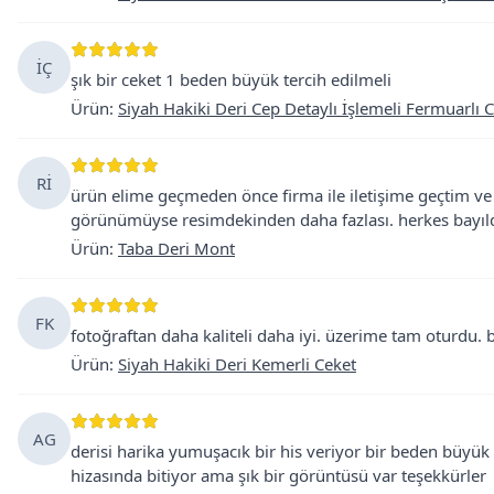
İÇ
şık bir ceket 1 beden büyük tercih edilmeli
Ürün
:
Siyah Hakiki Deri Cep Detaylı İşlemeli Fermuarlı 
Rİ
ürün elime geçmeden önce firma ile iletişime geçtim ve ge
görünümüyse resimdekinden daha fazlası. herkes bayıld
Ürün
:
Taba Deri Mont
FK
fotoğraftan daha kaliteli daha iyi. üzerime tam oturdu.
Ürün
:
Siyah Hakiki Deri Kemerli Ceket
AG
derisi harika yumuşacık bir his veriyor bir beden büyük
hizasında bitiyor ama şık bir görüntüsü var teşekkürler