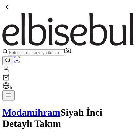
tr
Modamihram
Siyah İnci
Detaylı Takım