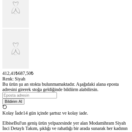
412,41₺
687,50₺
Renk
:
Siyah
Bu ürün şu an stokta bulunmamaktadır. Aşağıdaki alana eposta
adresini girerek stoğa geldiğinde bildiirm alabilirsin.
Bildirim Al
Kolay İade
14 gün içinde şartsız ve kolay iade.
ElbiseBul'un geniş ürün yelpazesinde yer alan Modamihram Siyah
İnci Detaylı Takım, şıklığı ve rahatlığı bir arada sunarak her kadının