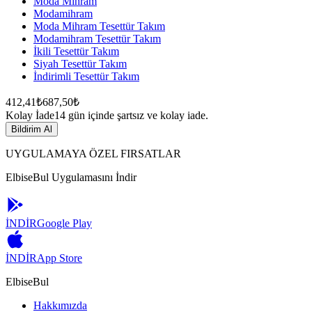
Moda Mihram
Modamihram
Moda Mihram Tesettür Takım
Modamihram Tesettür Takım
İkili Tesettür Takım
Siyah Tesettür Takım
İndirimli Tesettür Takım
412,41₺
687,50₺
Kolay İade
14 gün içinde şartsız ve kolay iade.
Bildirim Al
UYGULAMAYA ÖZEL FIRSATLAR
ElbiseBul Uygulamasını İndir
İNDİR
Google Play
İNDİR
App Store
ElbiseBul
Hakkımızda