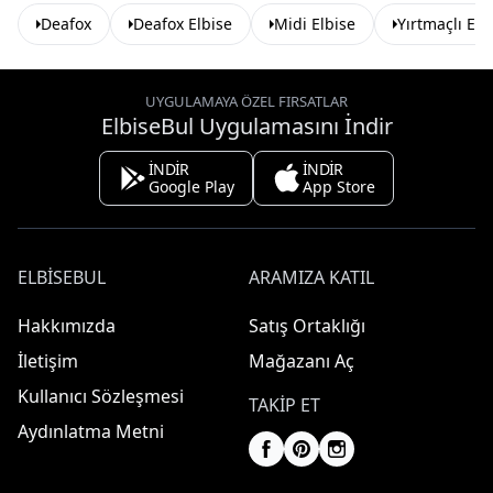
Deafox
Deafox Elbise
Midi Elbise
Yırtmaçlı Elb
UYGULAMAYA ÖZEL FIRSATLAR
ElbiseBul Uygulamasını İndir
İNDİR
İNDİR
Google Play
App Store
ELBISEBUL
ARAMIZA KATIL
Hakkımızda
Satış Ortaklığı
İletişim
Mağazanı Aç
Kullanıcı Sözleşmesi
TAKIP ET
Aydınlatma Metni