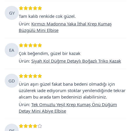
GY
Tam kalıb renkide cok güzel.
Ürün
:
Kırmızı Madonna Yaka İthal Krep Kumaş
Büzgülü Mini Elbise
EA
Çok beğendim, güzel bir kazak
Ürün
:
Siyah Kol Düğme Detaylı Boğazlı Triko Kazak
GD
Ürün aşırı güzel fakat bana bedeni olmadığı için
üzülerek iade ediyorum stoklar yenilendiğinde tekrar
alıcam bu arada tam bedeninizi alabilirsiniz.
Ürün
:
Tek Omuzlu Yeşil Krep Kumaş Önü Düğüm
Detay Mini Abiye Elbise
DS