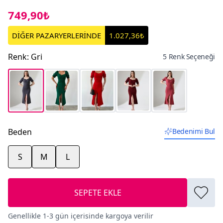
749,90₺
DİĞER PAZARYERLERİNDE
1.027,36₺
Renk
:
Gri
5 Renk Seçeneği
Beden
Bedenimi Bul
S
M
L
SEPETE EKLE
Genellikle 1-3 gün içerisinde kargoya verilir