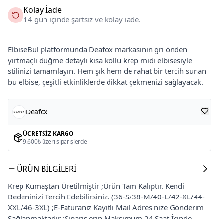
Kolay İade
14 gün içinde şartsız ve kolay iade.
ElbiseBul platformunda Deafox markasının gri önden
yırtmaçlı düğme detaylı kısa kollu krep midi elbisesiyle
stilinizi tamamlayın. Hem şık hem de rahat bir tercih sunan
bu elbise, çeşitli etkinliklerde dikkat çekmenizi sağlayacak.
Deafox
ÜCRETSIZ KARGO
9.600₺ üzeri siparişlerde
ÜRÜN BILGILERI
Krep Kumaştan Üretilmiştir ;Ürün Tam Kalıptır. Kendi
Bedeninizi Tercih Edebilirsiniz. (36-S/38-M/40-L/42-XL/44-
XXL/46-3XL) ;E-Faturanız Kayıtlı Mail Adresinize Gönderim
Sağlanmaktadır ;Siparişlerin Maksimum 24 Saat İçinde