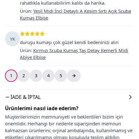
rahatlıkla kullanabilirim kalıbı da harika.
Ürün
:
Yeşil Midi İnci Detaylı A Kesim Sırtı Açık Scuba
Kumaş Elbise
YK
duruşu kumaşı çok güzel kendi bedeninizi alın
Ürün
:
Kırmızı Scuba Kumaş Taş Detay Kemerli Midi
Abiye Elbise
1
2
3
4
5
İADE & İPTAL
Ürünlerimi nasıl iade ederim?
Müşterilerimizin memnuniyeti ve beklentileri bizim için
önemlidir. Herhangi bir nedenle siparişinden memnun
kalmazsan ürünlerini; orjinal ambalajında, kullanılmamış ve
etiketleri çıkarılmamış olması koşuluyla teslim aldığın