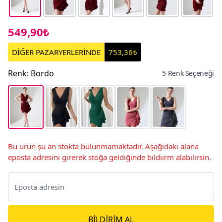
549,90₺
DİĞER PAZARYERLERİNDE
753,36₺
Renk
:
Bordo
5 Renk Seçeneği
Bu ürün şu an stokta bulunmamaktadır. Aşağıdaki alana
eposta adresini girerek stoğa geldiğinde bildiirm alabilirsin.
BILDIRIM AL