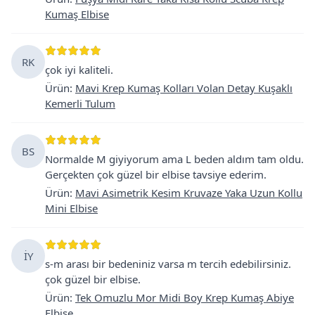
Kumaş Elbise
RK
çok iyi kaliteli.
Ürün
:
Mavi Krep Kumaş Kolları Volan Detay Kuşaklı
Kemerli Tulum
BS
Normalde M giyiyorum ama L beden aldım tam oldu.
Gerçekten çok güzel bir elbise tavsiye ederim.
Ürün
:
Mavi Asimetrik Kesim Kruvaze Yaka Uzun Kollu
Mini Elbise
İY
s-m arası bir bedeniniz varsa m tercih edebilirsiniz.
çok güzel bir elbise.
Ürün
:
Tek Omuzlu Mor Midi Boy Krep Kumaş Abiye
Elbise