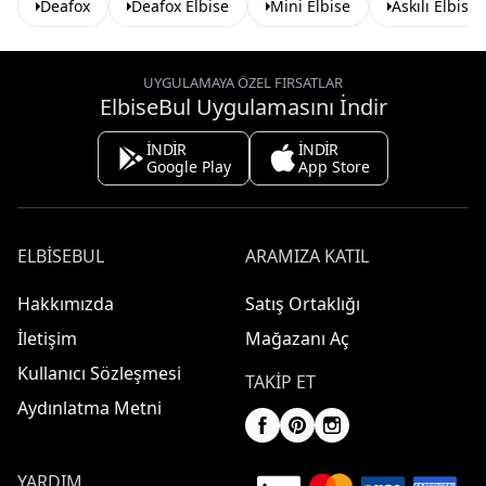
Deafox
Deafox Elbise
Mini Elbise
Askılı Elbise
UYGULAMAYA ÖZEL FIRSATLAR
ElbiseBul Uygulamasını İndir
İNDİR
İNDİR
Google Play
App Store
ELBISEBUL
ARAMIZA KATIL
Hakkımızda
Satış Ortaklığı
İletişim
Mağazanı Aç
Kullanıcı Sözleşmesi
TAKIP ET
Aydınlatma Metni
YARDIM