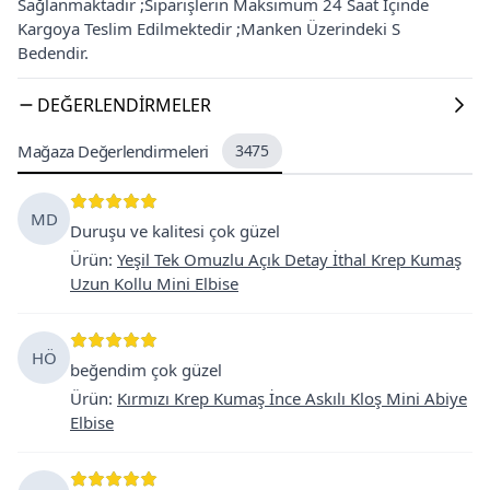
Sağlanmaktadır ;Siparişlerin Maksimum 24 Saat İçinde
Kargoya Teslim Edilmektedir ;Manken Üzerindeki S
Bedendir.
DEĞERLENDIRMELER
Mağaza Değerlendirmeleri
3475
MD
Duruşu ve kalitesi çok güzel
Ürün
:
Yeşil Tek Omuzlu Açık Detay İthal Krep Kumaş
Uzun Kollu Mini Elbise
HÖ
beğendim çok güzel
Ürün
:
Kırmızı Krep Kumaş İnce Askılı Kloş Mini Abiye
Elbise