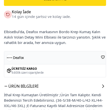
Kolay İade
14 gün içinde şartsız ve kolay iade.
ElbiseBul'da, Deafox markasının Bordo Krep Kumaş Kalın
Askılı Volan Detay Mini Elbisesi ile tarzınızı yansıtın. Şıklık ve
rahatlık bir arada, her anınıza uygun.
Deafox
ÜCRETSIZ KARGO
9.600₺ üzeri siparişlerde
ÜRÜN BILGILERI
İthal Krep Kumaştan Üretilmiştir ;Ürün Tam Kalıptır. Kendi
Bedeninizi Tercih Edebilirsiniz. (36-S/38-M/40-L/42-XL/44-
XXL/46-3XL) ;E-Faturanız Kayıtlı Mail Adresinize Gönderim