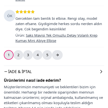
ÖK
Gercekten tam benlik bi elbise. Rengi olay, model
zaten efsane. Giydigimde herkes sordu nerden aldın
diye. Cok begendim kesinlikle!
Ürün
:
Saks Mavisi Tek Omuzlu Detay Volanlı Krep
Kumaş Mini Abiye Elbise
1
2
3
4
5
İADE & İPTAL
Ürünlerimi nasıl iade ederim?
Müşterilerimizin memnuniyeti ve beklentileri bizim için
önemlidir. Herhangi bir nedenle siparişinden memnun
kalmazsan ürünlerini; orjinal ambalajında, kullanılmamış ve
etiketleri çıkarılmamış olması koşuluyla teslim aldığın
tarihten itibaren 14 gün içinde iade edebilirsin.