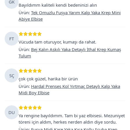
GK
Bayıldımm kaliteli kendi bedeninizi alın
Ürün
:
Tek Omuzlu Fuşya Yarım Kalp Yaka Krep Mini
Abiye Elbise
FT
Vücuda tam oturuyor, kumaşı da rahat.
Ürün
:
Bej Kalın Askılı Yaka Detaylı İthal Krep Kumaş
Tulum
SÇ
çok çok güzel, harika bir ürün
Ürün
:
Hardal Prenses Kol Yırtmaç Detaylı Kalp Yaka
Midi Boy Elbise
DU
Ya rengine bayıldımm. Tam bi yaz elbisesi. Mezuniyet
töreni için aldım, herkes nerden aldın diye sordu.
Ürün
:
Fuşya Midi Kare Yaka Kısa Kollu Scuba Krep