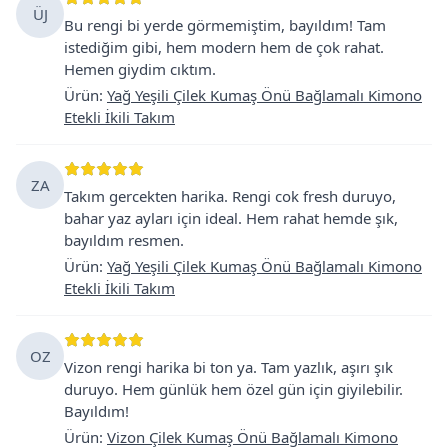
ÜJ
Bu rengi bi yerde görmemiştim, bayıldım! Tam
istediğim gibi, hem modern hem de çok rahat.
Hemen giydim cıktım.
Ürün
:
Yağ Yeşili Çilek Kumaş Önü Bağlamalı Kimono
Etekli İkili Takım
ZA
Takım gercekten harika. Rengi cok fresh duruyo,
bahar yaz ayları için ideal. Hem rahat hemde şık,
bayıldım resmen.
Ürün
:
Yağ Yeşili Çilek Kumaş Önü Bağlamalı Kimono
Etekli İkili Takım
OZ
Vizon rengi harika bi ton ya. Tam yazlık, aşırı şık
duruyo. Hem günlük hem özel gün için giyilebilir.
Bayıldım!
Ürün
:
Vizon Çilek Kumaş Önü Bağlamalı Kimono