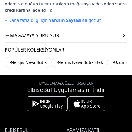
ödemiş olduğun tutar ürünlerin mağazaya iadesinden sonra
kredi kartına iade edilir.
»
Daha fazla bilgi için
Yardım Sayfasına
göz at
MAĞAZAYA SORU SOR
POPÜLER KOLEKSIYONLAR
Nergis Neva Butik
Nergis Neva Butik Etek
Uzun Ete
UYGULAMAYA ÖZEL FIRSATLAR
ElbiseBul Uygulamasını İndir
İNDİR
İNDİR
Google Play
App Store
ELBISEBUL
ARAMIZA KATIL