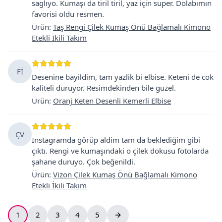
saglıyo. Kumaşı da tiril tiril, yaz için super. Dolabımın
favorisi oldu resmen.
Ürün
:
Taş Rengi Çilek Kumaş Önü Bağlamalı Kimono
Etekli İkili Takım
Fİ
Desenine bayildim, tam yazlik bi elbise. Keteni de cok
kaliteli duruyor. Resimdekinden bile guzel.
Ürün
:
Oranj Keten Desenli Kemerli Elbise
ÇV
İnstagramda görüp aldim tam da beklediğim gibi
çıktı. Rengi ve kumaşındaki o çilek dokusu fotolarda
şahane duruyo. Çok beğenildi.
Ürün
:
Vizon Çilek Kumaş Önü Bağlamalı Kimono
Etekli İkili Takım
1
2
3
4
5