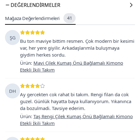
DEĞERLENDIRMELER
Mağaza Değerlendirmeleri
41
ŞG
Bu ton maviye bittim resmen. Çok modern bir kesimi
var, her yere giyilir. Arkadaşlarımla buluşmaya
giydim herkes sordu.
Ürün
:
Mavi Çilek Kumaş Önü Bağlamalı Kimono
Etekli İkili Takım
DH
Ay gercekten cok rahat bi takım. Rengi filan da cok
guzel. Günlük hayatta baya kullanıyorum. Yıkanınca
da bozulmadi. Tavsiye ederim.
Ürün
:
Taş Rengi Çilek Kumaş Önü Bağlamalı Kimono
Etekli İkili Takım