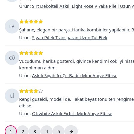
Ürün
:
Sırt Dekolteli Askılı Light Rose V Yaka Pileli Uzun 
LA
Şahane, elegan bir parça..Harika kombinler yapilabilir. 
Ürün
:
Siyah Pileli Transparan Uzun Tül Etek
CÜ
Vucudumu harika gosterdi, giyince kendimi cok iyi hisse
kompliman aldım.
Ürün
:
Askılı Siyah İçi Çıt Badili Mini Abiye Elbise
Lİ
Rengi guzeldi, modeli de. Fakat beyaz tonu ten rengim
elbise.
Ürün
:
Offwhite Askılı Fırfırlı Midi Abiye Elbise
1
2
3
4
5