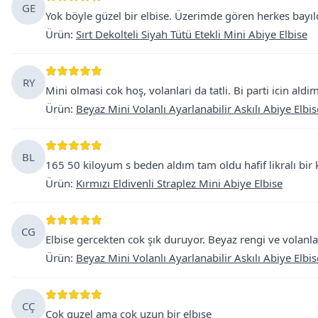
GE
Yok böyle güzel bir elbise. Üzerimde gören herkes bayıldı
Ürün
:
Sırt Dekolteli Siyah Tütü Etekli Mini Abiye Elbise
RY
Mini olmasi cok hoş, volanlari da tatli. Bi parti icin ald
Ürün
:
Beyaz Mini Volanlı Ayarlanabilir Askılı Abiye Elbis
BL
165 50 kiloyum s beden aldım tam oldu hafif likralı bir
Ürün
:
Kırmızı Eldivenli Straplez Mini Abiye Elbise
CG
Elbise gercekten cok şık duruyor. Beyaz rengi ve volanla
Ürün
:
Beyaz Mini Volanlı Ayarlanabilir Askılı Abiye Elbis
CÇ
Çok guzel ama çok uzun bir elbıse