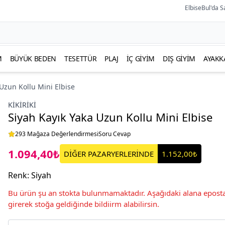
ElbiseBul'da S
M
BÜYÜK BEDEN
TESETTÜR
PLAJ
İÇ GIYIM
DIŞ GIYIM
AYAKK
 Uzun Kollu Mini Elbise
KIKIRIKI
Siyah Kayık Yaka Uzun Kollu Mini Elbise
293 Mağaza Değerlendirmesi
Soru Cevap
1.094,40₺
DİĞER PAZARYERLERİNDE
1.152,00₺
Renk
:
Siyah
Bu ürün şu an stokta bulunmamaktadır. Aşağıdaki alana eposta
girerek stoğa geldiğinde bildiirm alabilirsin.