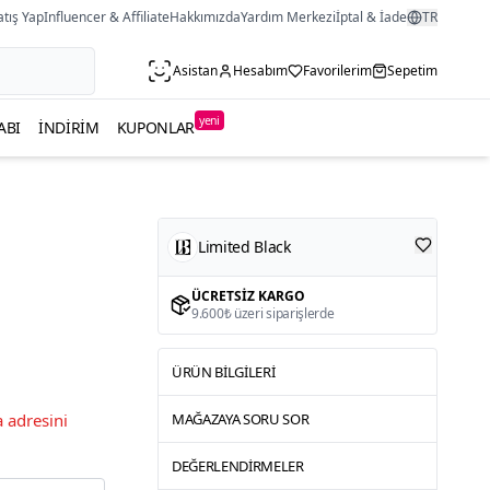
atış Yap
Influencer & Affiliate
Hakkımızda
Yardım Merkezi
İptal & İade
TR
Asistan
Hesabım
Favorilerim
Sepetim
yeni
ABI
İNDIRIM
KUPONLAR
Limited Black
ÜCRETSIZ KARGO
9.600₺ üzeri siparişlerde
ÜRÜN BILGILERI
 adresini
MAĞAZAYA SORU SOR
DEĞERLENDIRMELER