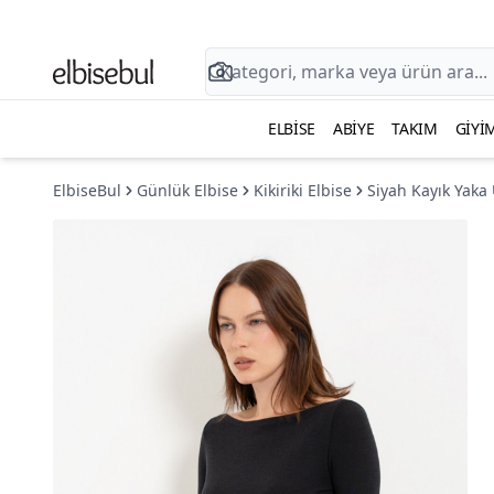
ELBISE
ABIYE
TAKIM
GIYI
ElbiseBul
Günlük Elbise
Kikiriki Elbise
Siyah Kayık Yaka