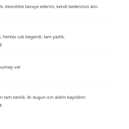
. Kesinlikle tavsiye ederim, kendi bedeninizi alın.
im, herkes cok begendi. tam yazlik.
e
 kumaşı var
ri tam benlik. Bi dugun icin aldim bayildim!
e