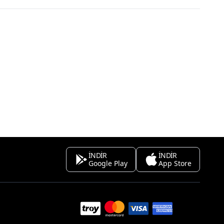
İNDİR
İNDİR
Google Play
App Store