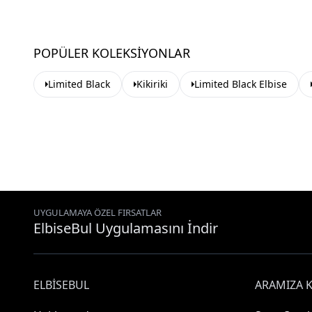
POPÜLER KOLEKSIYONLAR
Limited Black
Kikiriki
Limited Black Elbise
UYGULAMAYA ÖZEL FIRSATLAR
ElbiseBul Uygulamasını İndir
ELBISEBUL
ARAMIZA K