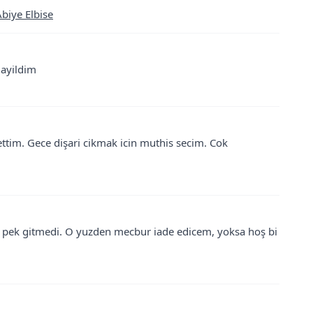
Abiye Elbise
Bayildim
ttim. Gece dişari cikmak icin muthis secim. Cok
e pek gitmedi. O yuzden mecbur iade edicem, yoksa hoş bi