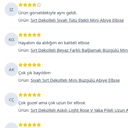
İZ
Ürün görseldekiyle aynı geldi.
Ürün
:
Sırt Dekolteli Siyah Tütü Etekli Mini Abiye Elbise
KG
Hayatım da aldığım en kaliteli elbise
Ürün
:
Sırt Dekolteli Beyaz Farklı Bağlamalı Büzgülü Min
AK
Çok şık bayıldım
Ürün
:
Siyah Sırt Dekolteli Mini Büzgülü Abiye Elbise
CÇ
Çok guzel ama çok uzun bir elbıse
Ürün
:
Sırt Dekolteli Askılı Light Rose V Yaka Pileli Uzun 