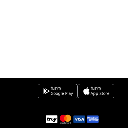
İNDİR
İNDİR
Google Play
App Store