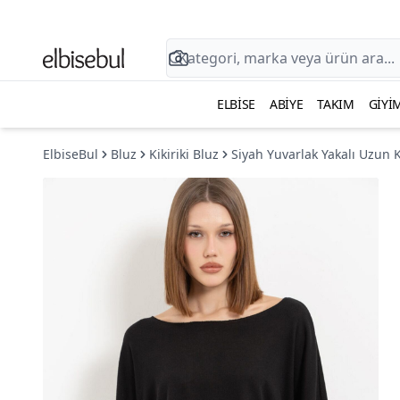
ELBISE
ABIYE
TAKIM
GIYI
ElbiseBul
Bluz
Kikiriki Bluz
Siyah Yuvarlak Yakalı Uzun K