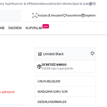
atış Yap
Influencer & Affiliate
Hakkımızda
Yardım Merkezi
İptal & İade
TR
Asistan
Hesabım
Favorilerim
Sepetim
yeni
ABI
İNDIRIM
KUPONLAR
Limited Black
ÜCRETSIZ KARGO
9.600₺ üzeri siparişlerde
ÜRÜN BILGILERI
 adresini
MAĞAZAYA SORU SOR
DEĞERLENDIRMELER