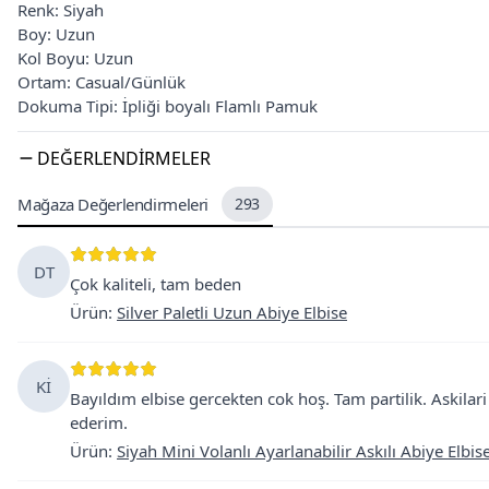
Renk: Siyah
Boy: Uzun
Kol Boyu: Uzun
Ortam: Casual/Günlük
Dokuma Tipi: İpliği boyalı Flamlı Pamuk
DEĞERLENDIRMELER
Mağaza Değerlendirmeleri
293
DT
Çok kaliteli, tam beden
Ürün
:
Silver Paletli Uzun Abiye Elbise
Kİ
Bayıldım elbise gercekten cok hoş. Tam partilik. Askilar
ederim.
Ürün
:
Siyah Mini Volanlı Ayarlanabilir Askılı Abiye Elbis