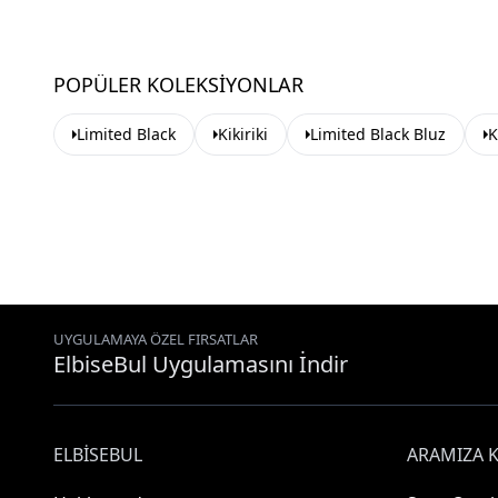
POPÜLER KOLEKSIYONLAR
Limited Black
Kikiriki
Limited Black Bluz
K
UYGULAMAYA ÖZEL FIRSATLAR
ElbiseBul Uygulamasını İndir
ELBISEBUL
ARAMIZA K