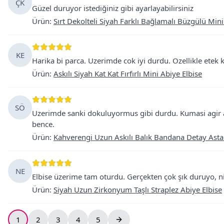
ÇK
Güzel duruyor istediğiniz gibi ayarlayabilirsiniz
Ürün
:
Sırt Dekolteli Siyah Farklı Bağlamalı Büzgülü Mini
KE
Harika bi parca. Uzerimde cok iyi durdu. Ozellikle etek k
Ürün
:
Askılı Siyah Kat Kat Fırfırlı Mini Abiye Elbise
SÖ
Uzerimde sanki dokuluyormus gibi durdu. Kumasi agir am
bence.
Ürün
:
Kahverengi Uzun Askılı Balık Bandana Detay Astar
NE
Elbise üzerime tam oturdu. Gerçekten çok şık duruyo, ni
Ürün
:
Siyah Uzun Zirkonyum Taşlı Straplez Abiye Elbise
1
2
3
4
5