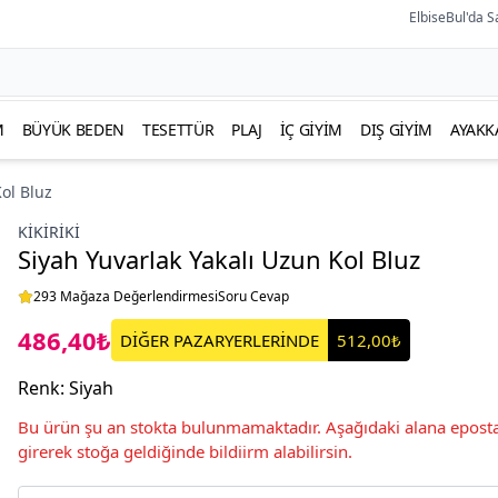
ElbiseBul'da S
M
BÜYÜK BEDEN
TESETTÜR
PLAJ
İÇ GIYIM
DIŞ GIYIM
AYAKK
ol Bluz
KIKIRIKI
Siyah Yuvarlak Yakalı Uzun Kol Bluz
293 Mağaza Değerlendirmesi
Soru Cevap
486,40₺
DİĞER PAZARYERLERİNDE
512,00₺
Renk
:
Siyah
Bu ürün şu an stokta bulunmamaktadır. Aşağıdaki alana eposta
girerek stoğa geldiğinde bildiirm alabilirsin.