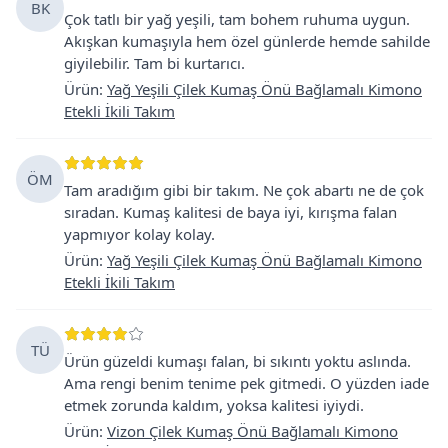
BK
Çok tatlı bir yağ yeşili, tam bohem ruhuma uygun.
Akışkan kumaşıyla hem özel günlerde hemde sahilde
giyilebilir. Tam bi kurtarıcı.
Ürün
:
Yağ Yeşili Çilek Kumaş Önü Bağlamalı Kimono
Etekli İkili Takım
ÖM
Tam aradığım gibi bir takım. Ne çok abartı ne de çok
sıradan. Kumaş kalitesi de baya iyi, kırışma falan
yapmıyor kolay kolay.
Ürün
:
Yağ Yeşili Çilek Kumaş Önü Bağlamalı Kimono
Etekli İkili Takım
TÜ
Ürün güzeldi kumaşı falan, bi sıkıntı yoktu aslında.
Ama rengi benim tenime pek gitmedi. O yüzden iade
etmek zorunda kaldım, yoksa kalitesi iyiydi.
Ürün
:
Vizon Çilek Kumaş Önü Bağlamalı Kimono