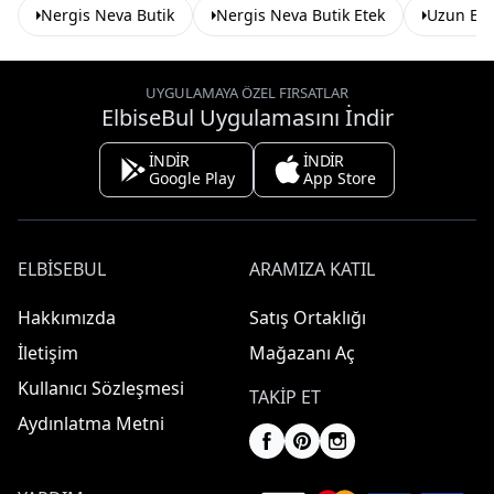
Nergis Neva Butik
Nergis Neva Butik Etek
Uzun Ete
UYGULAMAYA ÖZEL FIRSATLAR
ElbiseBul Uygulamasını İndir
İNDİR
İNDİR
Google Play
App Store
ELBISEBUL
ARAMIZA KATIL
Hakkımızda
Satış Ortaklığı
İletişim
Mağazanı Aç
Kullanıcı Sözleşmesi
TAKIP ET
Aydınlatma Metni