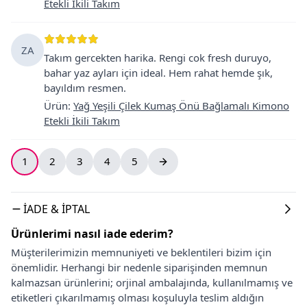
Etekli İkili Takım
ZA
Takım gercekten harika. Rengi cok fresh duruyo,
bahar yaz ayları için ideal. Hem rahat hemde şık,
bayıldım resmen.
Ürün
:
Yağ Yeşili Çilek Kumaş Önü Bağlamalı Kimono
Etekli İkili Takım
1
2
3
4
5
İADE & İPTAL
Ürünlerimi nasıl iade ederim?
Müşterilerimizin memnuniyeti ve beklentileri bizim için
önemlidir. Herhangi bir nedenle siparişinden memnun
kalmazsan ürünlerini; orjinal ambalajında, kullanılmamış ve
etiketleri çıkarılmamış olması koşuluyla teslim aldığın