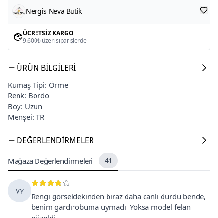
Nergis Neva Butik
ÜCRETSIZ KARGO
9.600₺ üzeri siparişlerde
ÜRÜN BILGILERI
Kumaş Tipi: Örme
Renk: Bordo
Boy: Uzun
Menşei: TR
DEĞERLENDIRMELER
Mağaza Değerlendirmeleri
41
VY
Rengi görseldekinden biraz daha canlı durdu bende,
benim gardırobuma uymadı. Yoksa model felan
güzeldi.