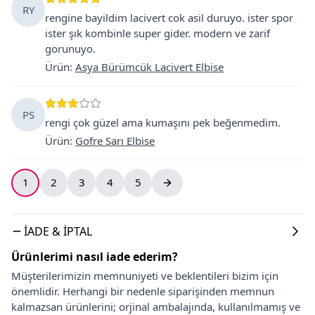
RY
rengine bayildim lacivert cok asil duruyo. ister spor
ister şık kombinle super gider. modern ve zarif
gorunuyo.
Ürün
:
Asya Bürümcük Lacivert Elbise
PS
rengi çok güzel ama kumaşını pek beğenmedim.
Ürün
:
Gofre Sarı Elbise
1
2
3
4
5
İADE & İPTAL
Ürünlerimi nasıl iade ederim?
Müşterilerimizin memnuniyeti ve beklentileri bizim için
önemlidir. Herhangi bir nedenle siparişinden memnun
kalmazsan ürünlerini; orjinal ambalajında, kullanılmamış ve