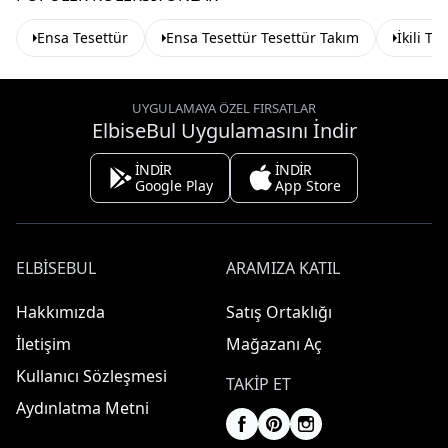
Ensa Tesettür
Ensa Tesettür Tesettür Takım
İkili Te
UYGULAMAYA ÖZEL FIRSATLAR
ElbiseBul Uygulamasını İndir
İNDİR
İNDİR
Google Play
App Store
ELBISEBUL
ARAMIZA KATIL
Hakkımızda
Satış Ortaklığı
İletişim
Mağazanı Aç
Kullanıcı Sözleşmesi
TAKIP ET
Aydınlatma Metni