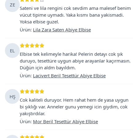
ZE
Sateni ve lila rengini cok sevdim ama malesef benim
vücut tipime uymadı. Yaka kısmı bana yakismadi.
Yoksa elbise guzel.
Ürün
:
Lila Zara Saten Abiye Elbise
EL
Elbise tek kelimeyle harika! Pelerin detayı cok şık
duruyo, tesettüre uygun abiye arayanlar kaçırmasın.
Düğün için aldm bayıldım.
Ürün
:
Lacivert Beril Tesettür Abiye Elbise
HŞ
Cok kaliteli duruyor. Hem rahat hem de yasa uygun
bi şıklığı var. Anneler gunu yemegi icin giydim, cok
yakıştırdılar.
Ürün
:
Mor Beril Tesettür Abiye Elbise