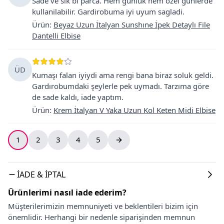
Sade ve sik bi parca. Hem gunluk hem ozel gunlerde
kullanilabilir. Gardirobuma iyi uyum sagladi.
Ürün
:
Beyaz Uzun İtalyan Sunshıne İpek Detaylı File
Dantelli Elbise
ÜD
Kumaşı falan iyiydi ama rengi bana biraz soluk geldi.
Gardırobumdaki şeylerle pek uymadı. Tarzıma göre
de sade kaldı, iade yaptım.
Ürün
:
Krem İtalyan V Yaka Uzun Kol Keten Midi Elbise
1
2
3
4
5
İADE & İPTAL
Ürünlerimi nasıl iade ederim?
Müşterilerimizin memnuniyeti ve beklentileri bizim için
önemlidir. Herhangi bir nedenle siparişinden memnun