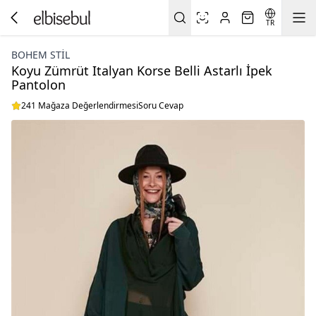
TR
BOHEM STIL
Koyu Zümrüt Italyan Korse Belli Astarlı İpek
Pantolon
241 Mağaza Değerlendirmesi
Soru Cevap