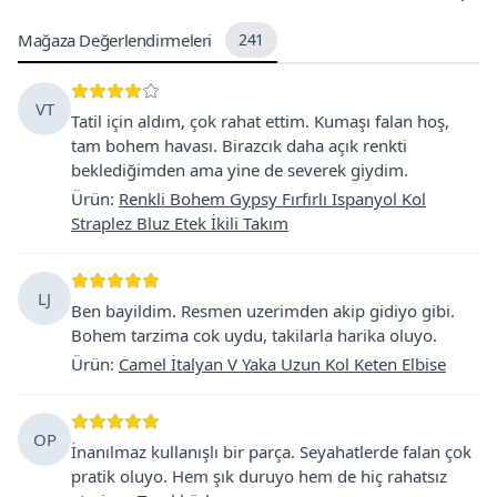
Mağaza Değerlendirmeleri
241
VT
Tatil için aldım, çok rahat ettim. Kumaşı falan hoş,
tam bohem havası. Birazcık daha açık renkti
beklediğimden ama yine de severek giydim.
Ürün
:
Renkli Bohem Gypsy Fırfırlı Ispanyol Kol
Straplez Bluz Etek İkili Takım
LJ
Ben bayildim. Resmen uzerimden akip gidiyo gibi.
Bohem tarzima cok uydu, takilarla harika oluyo.
Ürün
:
Camel İtalyan V Yaka Uzun Kol Keten Elbise
OP
İnanılmaz kullanışlı bir parça. Seyahatlerde falan çok
pratik oluyo. Hem şık duruyo hem de hiç rahatsız