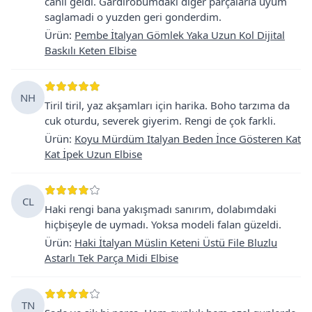
canlı geldi. Gardırobumdaki diger parçalarla uyum
saglamadi o yuzden geri gonderdim.
Ürün
:
Pembe İtalyan Gömlek Yaka Uzun Kol Dijital
Baskılı Keten Elbise
NH
Tiril tiril, yaz akşamları için harika. Boho tarzıma da
cuk oturdu, severek giyerim. Rengi de çok farkli.
Ürün
:
Koyu Mürdüm Italyan Beden İnce Gösteren Kat
Kat İpek Uzun Elbise
CL
Haki rengi bana yakışmadı sanırım, dolabımdaki
hiçbişeyle de uymadı. Yoksa modeli falan güzeldi.
Ürün
:
Haki İtalyan Müslin Keteni Üstü File Bluzlu
Astarlı Tek Parça Midi Elbise
TN