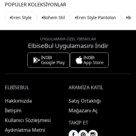
POPÜLER KOLEKSIYONLAR
Eren Style
Bohem Stil
Eren Style Pantolon
Boh
UYGULAMAYA ÖZEL FIRSATLAR
ElbiseBul Uygulamasını İndir
İNDİR
İNDİR
Google Play
App Store
ELBISEBUL
ARAMIZA KATIL
Hakkımızda
Satış Ortaklığı
İletişim
Mağazanı Aç
Kullanıcı Sözleşmesi
TAKIP ET
Aydınlatma Metni