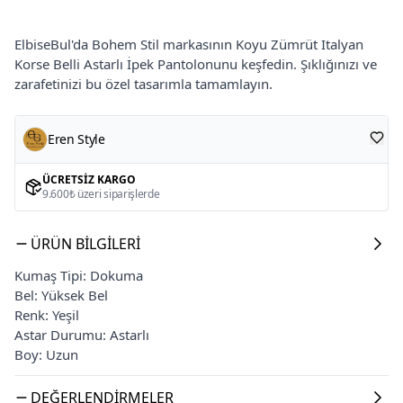
ElbiseBul'da Bohem Stil markasının Koyu Zümrüt Italyan
Korse Belli Astarlı İpek Pantolonunu keşfedin. Şıklığınızı ve
zarafetinizi bu özel tasarımla tamamlayın.
Eren Style
ÜCRETSIZ KARGO
9.600₺ üzeri siparişlerde
ÜRÜN BILGILERI
Kumaş Tipi: Dokuma
Bel: Yüksek Bel
Renk: Yeşil
Astar Durumu: Astarlı
Boy: Uzun
DEĞERLENDIRMELER