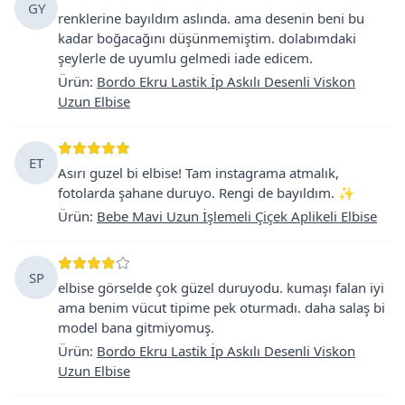
GY
renklerine bayıldım aslında. ama desenin beni bu
kadar boğacağını düşünmemiştim. dolabımdaki
şeylerle de uyumlu gelmedi iade edicem.
Ürün
:
Bordo Ekru Lastik İp Askılı Desenli Viskon
Uzun Elbise
ET
Asırı guzel bi elbise! Tam instagrama atmalık,
fotolarda şahane duruyo. Rengi de bayıldım. ✨
Ürün
:
Bebe Mavi Uzun İşlemeli Çiçek Aplikeli Elbise
SP
elbise görselde çok güzel duruyodu. kumaşı falan iyi
ama benim vücut tipime pek oturmadı. daha salaş bi
model bana gitmiyomuş.
Ürün
:
Bordo Ekru Lastik İp Askılı Desenli Viskon
Uzun Elbise