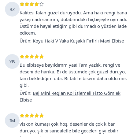
RZ
Kalitesi falan güzel duruyodu. Ama haki rengi bana
yakışmadı sanırım, dolabımdaki hiçbişeyle uymadı.
Üstümde hayal ettiğim gibi durmadı o yüzden iade
edicem.
Ürün
:
Koyu Haki V Yaka Kuşaklı Fırfırlı Maxi Elbise
YB
Bu elbiseye bayıldımm yaa! Tam yazlık, rengi ve
deseni de harika. Bi de üstümde çok güzel duruyo,
tam beklediğim gibi. Bi tatil elbisem daha oldu mis
gibi.
Ürün
:
Bej Mini Reglan Kol İşlemeli Fisto Gömlek
Elbise
İM
viskon kumaşı çok hoş. desenler de çok kibar
duruyo. şık bi sandaletle bile geceleri giyilebilir