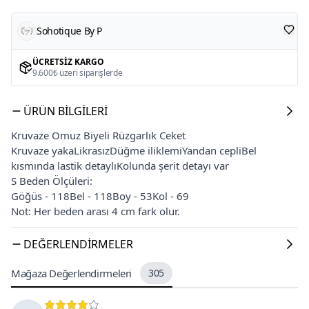
Sohotique By P
ÜCRETSIZ KARGO
9.600₺ üzeri siparişlerde
ÜRÜN BILGILERI
Kruvaze Omuz Biyeli Rüzgarlık Ceket
Kruvaze yakaLikrasızDüğme iliklemiYandan cepliBel
kısmında lastik detaylıKolunda şerit detayı var
S Beden Ölçüleri:
Göğüs - 118Bel - 118Boy - 53Kol - 69
Not: Her beden arası 4 cm fark olur.
DEĞERLENDIRMELER
Mağaza Değerlendirmeleri
305