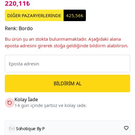
220,11₺
DİĞER PAZARYERLERİNDE
425,56₺
Renk
:
Bordo
Bu ürün şu an stokta bulunmamaktadır. Aşağıdaki alana
eposta adresini girerek stoğa geldiğinde bildiirm alabilirsin.
BILDIRIM AL
Kolay İade
14 gün içinde şartsız ve kolay iade.
Sohotique By P