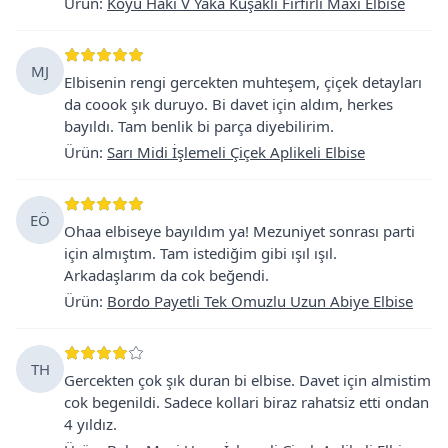
Ürün
:
Koyu Haki V Yaka Kuşaklı Fırfırlı Maxi Elbise
MJ
Elbisenin rengi gercekten muhteşem, çiçek detayları
da coook şık duruyo. Bi davet için aldım, herkes
bayıldı. Tam benlik bi parça diyebilirim.
Ürün
:
Sarı Midi İşlemeli Çiçek Aplikeli Elbise
EÖ
Ohaa elbiseye bayıldım ya! Mezuniyet sonrası parti
için almıştım. Tam istediğim gibi ışıl ışıl.
Arkadaşlarım da cok beğendi.
Ürün
:
Bordo Payetli Tek Omuzlu Uzun Abiye Elbise
TH
Gercekten çok şık duran bi elbise. Davet için almistim
cok begenildi. Sadece kollari biraz rahatsiz etti ondan
4 yıldız.