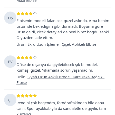
Maxi Elbise
HŞ
Elbisenin modeli falan cok guzel aslında. Ama benim
ustumde bekledigim gibi durmadi. Boyuma gore
uzun geldi, cicek detaylari da beni biraz bogdu sanki.
O yuzden iade ettim.
Ürün
:
Ekru Uzun İşlemeli Çiçek Aplikeli Elbise
PV
Ofise de dışarıya da giyilebilecek şık bi model.
Kumaşı guzel. Yıkamada sorun yaşamadım.
Ürün
:
Siyah Uzun Askılı Brodeli Kare Yaka Bağçıklı
Elbise
ÇF
Rengini çok begendm, fotoğraftakinden bile daha
canlı. Spor ayakkabıyla da sandaletle de giyilir, tam
kurtarıcı.