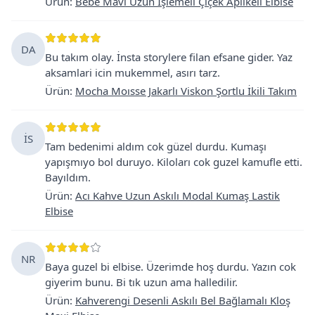
Ürün
:
Bebe Mavi Uzun İşlemeli Çiçek Aplikeli Elbise
DA
Bu takım olay. İnsta storylere filan efsane gider. Yaz
aksamlari icin mukemmel, asırı tarz.
Ürün
:
Mocha Moısse Jakarlı Viskon Şortlu İkili Takım
İS
Tam bedenimi aldım cok güzel durdu. Kumaşı
yapışmıyo bol duruyo. Kiloları cok guzel kamufle etti.
Bayıldım.
Ürün
:
Acı Kahve Uzun Askılı Modal Kumaş Lastik
Elbise
NR
Baya guzel bi elbise. Üzerimde hoş durdu. Yazın cok
giyerim bunu. Bi tık uzun ama halledilir.
Ürün
:
Kahverengi Desenli Askılı Bel Bağlamalı Kloş