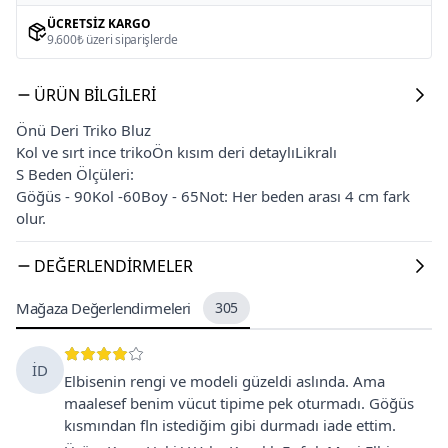
ÜCRETSIZ KARGO
9.600₺ üzeri siparişlerde
ÜRÜN BILGILERI
Önü Deri Triko Bluz
Kol ve sırt ince trikoÖn kısım deri detaylıLikralı
S Beden Ölçüleri:
Göğüs - 90Kol -60Boy - 65Not: Her beden arası 4 cm fark
olur.
DEĞERLENDIRMELER
Mağaza Değerlendirmeleri
305
İD
Elbisenin rengi ve modeli güzeldi aslında. Ama
maalesef benim vücut tipime pek oturmadı. Göğüs
kısmından fln istediğim gibi durmadı iade ettim.