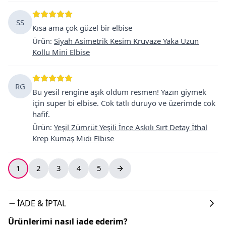
SS
Kısa ama çok güzel bir elbise
Ürün
:
Siyah Asimetrik Kesim Kruvaze Yaka Uzun
Kollu Mini Elbise
RG
Bu yesil rengine aşık oldum resmen! Yazın giymek
için super bi elbise. Cok tatlı duruyo ve üzerimde cok
hafif.
Ürün
:
Yeşil Zümrüt Yeşili İnce Askılı Sırt Detay İthal
Krep Kumaş Midi Elbise
1
2
3
4
5
İADE & İPTAL
Ürünlerimi nasıl iade ederim?