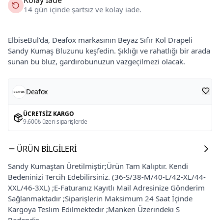
14 gün içinde şartsız ve kolay iade.
ElbiseBul'da, Deafox markasının Beyaz Sıfır Kol Drapeli
Sandy Kumaş Bluzunu keşfedin. Şıklığı ve rahatlığı bir arada
sunan bu bluz, gardırobunuzun vazgeçilmezi olacak.
Deafox
ÜCRETSIZ KARGO
9.600₺ üzeri siparişlerde
ÜRÜN BILGILERI
Sandy Kumaştan Üretilmiştir;Ürün Tam Kalıptır. Kendi
Bedeninizi Tercih Edebilirsiniz. (36-S/38-M/40-L/42-XL/44-
XXL/46-3XL) ;E-Faturanız Kayıtlı Mail Adresinize Gönderim
Sağlanmaktadır ;Siparişlerin Maksimum 24 Saat İçinde
Kargoya Teslim Edilmektedir ;Manken Üzerindeki S
Bedendir.