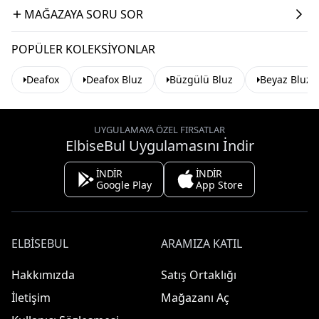
MAĞAZAYA SORU SOR
POPÜLER KOLEKSIYONLAR
Deafox
Deafox Bluz
Büzgülü Bluz
Beyaz Bluz
UYGULAMAYA ÖZEL FIRSATLAR
ElbiseBul Uygulamasını İndir
İNDİR
İNDİR
Google Play
App Store
ELBISEBUL
ARAMIZA KATIL
Hakkımızda
Satış Ortaklığı
İletişim
Mağazanı Aç