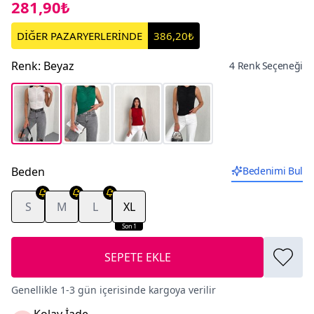
281,90₺
DİĞER PAZARYERLERİNDE
386,20₺
Renk
:
Beyaz
4 Renk Seçeneği
Beden
Bedenimi Bul
S
M
L
XL
Son 1
SEPETE EKLE
Genellikle 1-3 gün içerisinde kargoya verilir
Kolay İade