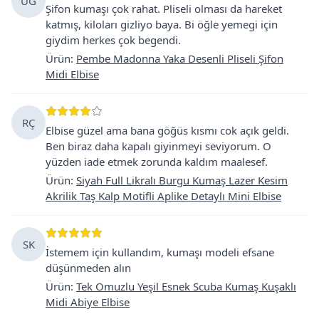
UG
Şifon kumaşı çok rahat. Pliseli olması da hareket
katmış, kiloları gizliyo baya. Bi öğle yemegi için
giydim herkes çok begendi.
Ürün
:
Pembe Madonna Yaka Desenli Pliseli Şifon
Midi Elbise
RÇ
Elbise güzel ama bana göğüs kısmı cok açık geldi.
Ben biraz daha kapalı giyinmeyi seviyorum. O
yüzden iade etmek zorunda kaldım maalesef.
Ürün
:
Siyah Full Likralı Burgu Kumaş Lazer Kesim
Akrilik Taş Kalp Motifli Aplike Detaylı Mini Elbise
SK
İstemem için kullandım, kumaşı modeli efsane
düşünmeden alın
Ürün
:
Tek Omuzlu Yeşil Esnek Scuba Kumaş Kuşaklı
Midi Abiye Elbise